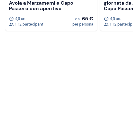
Avola a Marzamemi e Capo
giornata da A
Passero con aperitivo
Capo Passero 
65 €
4,5 ore
4,5 ore
da
1-12 partecipanti
per persona
1-12 partecipant