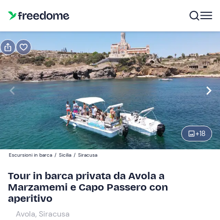
Prenota o regala
Prenota
Regala
barca max 4 posti
Modifica
Navigate
forward
Modifica
+
18
09:00
to
interact
Escursioni in barca
/
Sicilia
/
Siracusa
with
Barca
1
Tour in barca privata da Avola a
the
400 €
Marzamemi e Capo Passero con
calendar
aperitivo
and
select
Avola, Siracusa