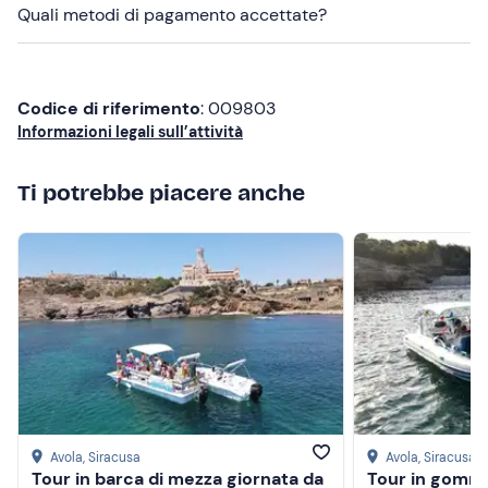
Quali metodi di pagamento accettate?
In caso di
allergie o intolleranze
alimentari, informa in
anticipo gli organizzatori ai recapiti indicati nell'e-mail di
conferma della partecipazione.
Codice di riferimento
: 009803
In loco sono presenti
parcheggi gratuiti
. Il punto di
Informazioni legali sull’attività
ritrovo
non è raggiungibile
con i mezzi pubblici
.
Abbigliamento consigliato
Ti potrebbe piacere anche
Costume da bagno
Abbigliamento adatto alla stagione
Non dimenticare di portare
Telo mare
Crema solare
Avola
, Siracusa
Avola
, Siracusa
Tour in barca di mezza giornata da
Tour in gomm