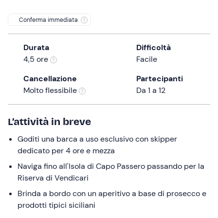
a
date.
Conferma immediata
Press
the
Durata
Difficoltà
question
4,5 ore
Facile
mark
key
Cancellazione
Partecipanti
to
Molto flessibile
Da 1 a 12
get
the
L’attività in breve
keyboard
shortcuts
Goditi una barca a uso esclusivo con skipper
for
dedicato per 4 ore e mezza
changing
Naviga fino all'Isola di Capo Passero passando per la
dates.
Riserva di Vendicari
Brinda a bordo con un aperitivo a base di prosecco e
prodotti tipici siciliani