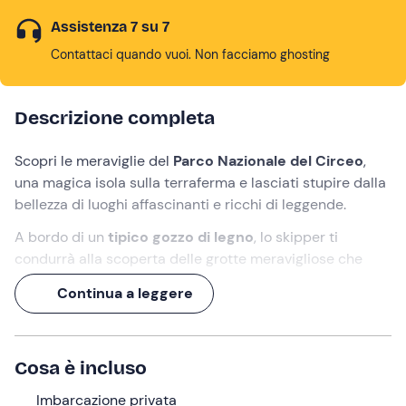
Assistenza 7 su 7
Contattaci quando vuoi. Non facciamo ghosting
Descrizione completa
Scopri le meraviglie del
Parco Nazionale del Circeo
,
una magica isola sulla terraferma e lasciati stupire dalla
bellezza di luoghi affascinanti e ricchi di leggende.
A bordo di un
tipico gozzo di legno
, lo skipper ti
condurrà alla scoperta delle grotte meravigliose che
caratterizzano il
promontorio del Circeo
, come la
Continua a leggere
Grotta delle Capre
.
L'imbarcazione sarà tutta per te e per le persone con cui
vorrai condividere questo
tour di oltre 2 ore in barca
Cosa è incluso
nel Circeo
godendovi un po' di relax e un mare
cristallino, lontano dalle spiagge affollate.
Imbarcazione privata