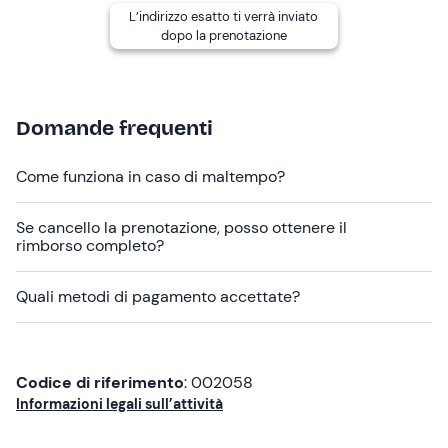
ritrovo.
L’indirizzo esatto ti verrà inviato
dopo la prenotazione
L'
itinerario
e la
durata
dell'esperienza potrebbero
variare in base alle condizioni meteo-marine a
discrezione dello skipper.
L'
imbarcazione
è il gozzo
Don Raffaè
di
8 metri
dotato
Domande frequenti
di tendalino. A bordo sono presenti
opuscoli illustrativi
in lingua inglese
che descrivono le principali attrazioni
Come funziona in caso di maltempo?
visibili durante l'escursione.
Se cancello la prenotazione, posso ottenere il
A bordo è possibile portare cibo e bevande.
rimborso completo?
Abbigliamento consigliato
Quali metodi di pagamento accettate?
Abbigliamento comodo da mare
Costume da bagno
Codice di riferimento
: 002058
Ciabatte
Informazioni legali sull’attività
Non dimenticare di portare