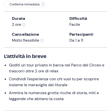
Conferma immediata
the
question
mark
Durata
Difficoltà
key
2 ore
Facile
to
Cancellazione
Partecipanti
get
Molto flessibile
Da 1 a 11
the
keyboard
shortcuts
L’attività in breve
for
Goditi un tour privato in barca nel Parco del Circeo e
changing
trascorri oltre 2 ore di relax
dates.
Condividi l'esperienza con chi vuoi tu per scoprire
insieme le meraviglie del litorale
Ammira le numerose grotte ricche di storia, miti e
leggende che abitano la costa