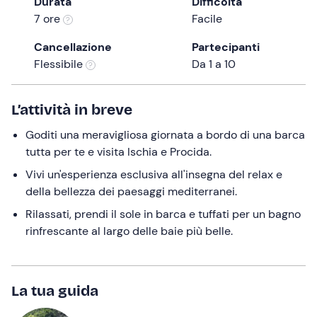
Durata
Difficoltà
a
7 ore
Facile
date.
Press
Cancellazione
Partecipanti
the
Flessibile
Da 1 a 10
question
mark
L’attività in breve
key
to
Goditi una meravigliosa giornata a bordo di una barca
get
tutta per te e visita Ischia e Procida.
the
Vivi un'esperienza esclusiva all'insegna del relax e
keyboard
della bellezza dei paesaggi mediterranei.
shortcuts
for
Rilassati, prendi il sole in barca e tuffati per un bagno
changing
rinfrescante al largo delle baie più belle.
dates.
La tua guida