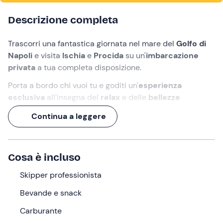
Descrizione completa
Trascorri una fantastica giornata nel mare del
Golfo di
Napoli
e visita
Ischia
e
Procida
su un'
imbarcazione
privata
a tua completa disposizione.
Porta a bordo chi vuoi tu e goditi un'
esperienza
esclusiva
all'insegna del
relax
e delle
bellezze
costiere
delle due
isole partenopee
: sarà un viaggio
Continua a leggere
meraviglioso!
Potrai
prendere il sole
,
fare il bagno
, sorseggiare un
aperitivo
e - se vorrai - scendere dalla barca per fare
Cosa è incluso
un giro sulla terraferma. Preparati a partire!
Skipper professionista
Cosa faremo
Bevande e snack
L'appuntamento è al porto di
Marina Grande
a
Carburante
Sorrento
alle ore
9:00
. Lo skipper vi accoglierà a bordo