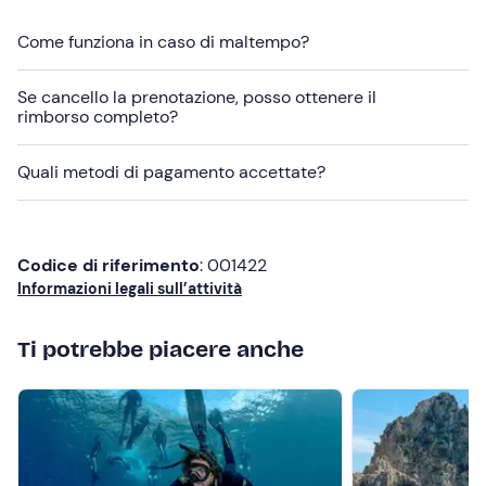
Per vegani e celiaci è possibile richiedere della
frutta
Come funziona in caso di maltempo?
fresca
da consumare a bordo. È comunque possibile
portare cibo e bevande extra.
Se cancello la prenotazione, posso ottenere il
rimborso completo?
Abbigliamento consigliato
costume da bagno
Quali metodi di pagamento accettate?
abbigliamento comodo da mare
Non dimenticare di portare
Codice di riferimento
: 001422
crema solare
Informazioni legali sull’attività
occhiali da sole
Ti potrebbe piacere anche
cappellino
telo mare