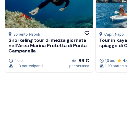
Sorrento
, Napoli
Capri
, Napoli
Snorkeling tour di mezza giornata
Tour in kayak t
nell’Area Marina Protetta di Punta
spiagge di Cap
Campanella
89 €
4 ore
1,5 ore
4.4
da
1-10 partecipanti
per persona
1-10 partecipant