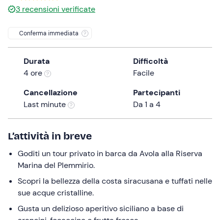
3
recensioni verificate
the
question
Conferma immediata
mark
key
to
Durata
Difficoltà
get
4 ore
Facile
the
Cancellazione
Partecipanti
keyboard
Last minute
Da 1 a 4
shortcuts
for
changing
L’attività in breve
dates.
Goditi un tour privato in barca da Avola alla Riserva
Marina del Plemmirio.
Scopri la bellezza della costa siracusana e tuffati nelle
sue acque cristalline.
Gusta un delizioso aperitivo siciliano a base di