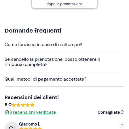
dopo la prenotazione
Abbigliamento consigliato
Abbigliamento da mare
Domande frequenti
Non dimenticare di portare
Asciugamano
Come funziona in caso di maltempo?
Crema solare
Se cancello la prenotazione, posso ottenere il
Costume da bagno
rimborso completo?
Quali metodi di pagamento accettate?
Recensioni dei clienti
5.0
3
recensioni verificate
Consigliate
Giacomo I.
Consigliate