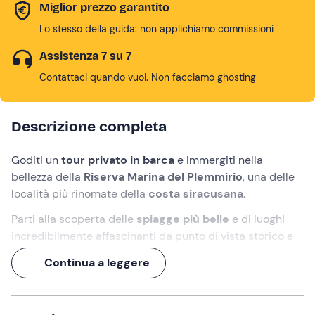
Miglior prezzo garantito
Lo stesso della guida: non applichiamo commissioni
Assistenza 7 su 7
Contattaci quando vuoi. Non facciamo ghosting
Descrizione completa
Goditi un
tour privato in barca
e immergiti nella
bellezza della
Riserva Marina del Plemmirio
, una delle
località più rinomate della
costa siracusana
.
Parti alla scoperta delle
spiagge più belle
e di luoghi
incredibilmente affascinanti da punto di vista storico e
naturalistico, tuffati nelle
acque cristalline
e vivi il mare
Continua a leggere
in
totale relax e tranquillità
.
Il nostro
skipper
ti regalerà un'esperienza
indimenticabile con tanto di
aperitivo siciliano
a base