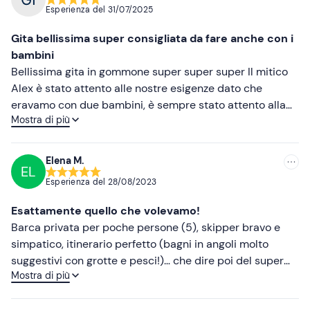
Esperienza del
31/07/2025
Più recenti
Gita bellissima super consigliata da fare anche con i
Meno recenti
bambini
Bellissima gita in gommone super super super Il mitico
Più alte
Alex è stato attento alle nostre esigenze dato che
eravamo con due bambini, è sempre stato attento alla
Più basse
Mostra di più
sicurezza e a farli stare tranquilli Aperitivo super
abbondante corredato da bottiglia di prosecco e stato
un pranzo praticamente dagli arancini alla frutta fresca
Elena M.
EL
alle bontà del forno Abbiamo visitato calette molto belle
Esperienza del
28/08/2023
e i racconti dello skipper hanno contribuito a farci fare
una bella esperienza grazie a tutti e Grazie ad Alex
Esattamente quello che volevamo!
consiglio a tutti questo circolo del mare
Barca privata per poche persone (5), skipper bravo e
simpatico, itinerario perfetto (bagni in angoli molto
suggestivi con grotte e pesci!)… che dire poi del super
Mostra di più
aperitivo (un pranzo a base di arancini e mega pizzetta!
Yummy). Sicuramente raccomandato anche per