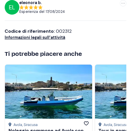
bambini!
eleonora b.
EL
Esperienza del
17/08/2024
Codice di riferimento
: 002312
Informazioni legali sull’attività
Ti potrebbe piacere anche
Avola
, Siracusa
Avola
, Siracusa
Noleggio gommone ad Avola con
Tour in gomm