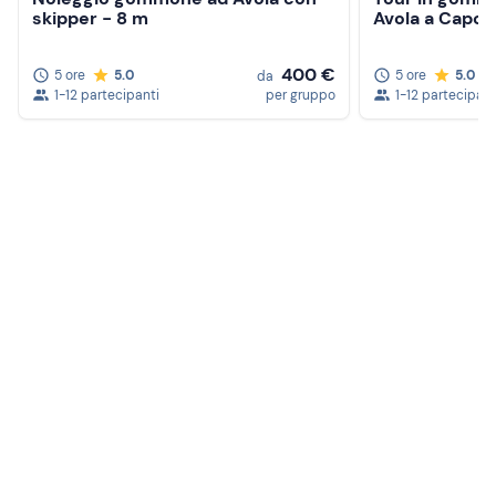
skipper - 8 m
Avola a Capop
400 €
5 ore
5.0
5 ore
5.0
da
1-12 partecipanti
per gruppo
1-12 partecipant