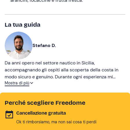
arancini, focaccine e frutta fresca.
La tua guida
Stefano D.
Da anni opero nel settore nautico in Sicilia,
accompagnando gli ospiti alla scoperta della costa in
modo sicuro e genuino. Durante ogni esperienza mi
Mostra di più
piace condividere il territorio, il mare e le sue
particolarità, offrendo un servizio curato e rilassante.
Perché scegliere Freedome
Cancellazione gratuita
Ok ti rimborsiamo, ma non sai cosa ti perdi