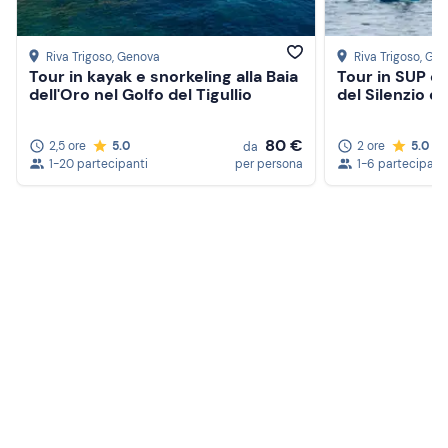
Riva Trigoso
, Genova
Riva Trigoso
, Ge
Tour in kayak e snorkeling alla Baia
Tour in SUP co
dell'Oro nel Golfo del Tigullio
del Silenzio d
80 €
2,5 ore
5.0
2 ore
5.0
da
1-20 partecipanti
per persona
1-6 partecipant