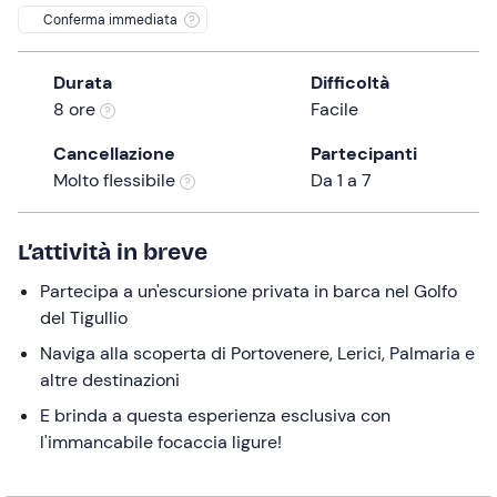
Conferma immediata
the
question
mark
Durata
Difficoltà
key
8 ore
Facile
to
Cancellazione
Partecipanti
get
Molto flessibile
Da 1 a 7
the
keyboard
shortcuts
L’attività in breve
for
Partecipa a un'escursione privata in barca nel Golfo
changing
del Tigullio
dates.
Naviga alla scoperta di Portovenere, Lerici, Palmaria e
altre destinazioni
E brinda a questa esperienza esclusiva con
l'immancabile focaccia ligure!