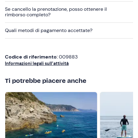
a pagamento
. Il punto di ritrovo è
raggiungibile con
Se cancello la prenotazione, posso ottenere il
mezzi pubblici
.
rimborso completo?
Abbigliamento consigliato
Quali metodi di pagamento accettate?
Abbigliamento adatto alla stagione
Costume da bagno
Codice di riferimento
: 009883
Informazioni legali sull’attività
Ti potrebbe piacere anche