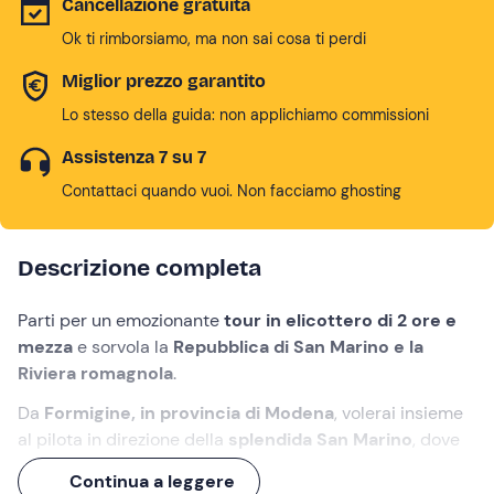
Cancellazione gratuita
Ok ti rimborsiamo, ma non sai cosa ti perdi
Miglior prezzo garantito
Lo stesso della guida: non applichiamo commissioni
Assistenza 7 su 7
Contattaci quando vuoi. Non facciamo ghosting
Descrizione completa
Parti per un emozionante
tour in elicottero di 2 ore e
mezza
e sorvola la
Repubblica di San Marino e la
Riviera romagnola
.
Da
Formigine, in provincia di Modena
, volerai insieme
al pilota in direzione della
splendida San Marino
, dove
atterrerai per un
pranzo
in un ristorante tipico. Durante
Continua a leggere
il volo di ritorno sono previste
prove di pilotaggio
per