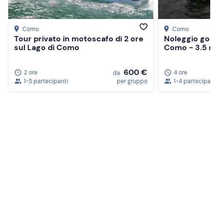
Como
Como
Tour privato in motoscafo di 2 ore
Noleggio gom
sul Lago di Como
Como - 3.5 m,
600 €
2 ore
4 ore
da
1-5 partecipanti
per gruppo
1-4 partecipanti