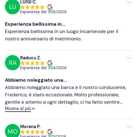
LUIGI C.
LU
Consigliate
Esperienza del
7/05/2026
Più recenti
Esperienza bellissima in...
Meno recenti
Esperienza bellissima in un luogo incantevole per il
nostro anniversario di matrimonio.
Più alte
Più basse
Raducu Z.
RA
Esperienza del
7/04/2026
Abbiamo noleggiato una...
Abbiamo noleggiato una barca e il nostro conducente,
Frederico, è stato eccezionale. Molto professionale,
gentile e attento a ogni dettaglio, ci ha fatto sentire
Mostra di più
completamente a nostro agio durante tutto il viaggio. Ci
ha mostrato angoli nascosti del lago e ci ha raccontato
curiosità interessanti che hanno reso l’esperienza
Morena P.
MO
ancora più speciale.
Esperienza del
7/03/2026