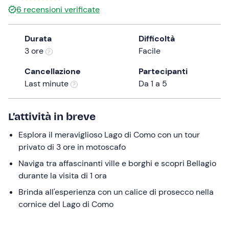
6
recensioni verificate
the
question
mark
Durata
Difficoltà
key
3 ore
Facile
to
Cancellazione
Partecipanti
get
Last minute
Da 1 a 5
the
keyboard
shortcuts
L’attività in breve
for
changing
Esplora il meraviglioso Lago di Como con un tour
dates.
privato di 3 ore in motoscafo
Naviga tra affascinanti ville e borghi e scopri Bellagio
durante la visita di 1 ora
Brinda all'esperienza con un calice di prosecco nella
cornice del Lago di Como