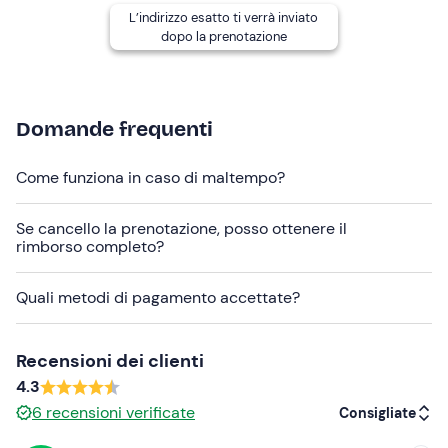
Il luogo di ritrovo è facilmente disponibile con i mezzi
L’indirizzo esatto ti verrà inviato
pubblici.
dopo la prenotazione
Sarai a bordo di un moderno
motoscafo
lungo 6,30
metri e largo 2,5 metri, dotato di cuscineria, tendalino,
frigo. Il WC non è presente.
Domande frequenti
I
cani non
sono
ammessi
a bordo.
Come funziona in caso di maltempo?
In base alle disponibilità è possibile effettuare la
partenza
da Moltrasio, Bellagio o Varenna
. Per
Se cancello la prenotazione, posso ottenere il
richiederla contatta l'organizzatore ai riferimenti che
rimborso completo?
riceverai dopo la mail di conferma prenotazione.
Abbigliamento consigliato
Quali metodi di pagamento accettate?
Abbigliamento comodo adatto alla stagione
Recensioni dei clienti
4.3
6
recensioni verificate
Consigliate