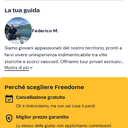
La tua guida
Federico M.
Siamo giovani appassionati del nostro territorio, pronti a
farvi vivere un'esperienza indimenticabile tra ville
storiche e scorci nascosti. Offriamo tour privati esclusivi,
Mostra di più
aperitivi al tramonto e noleggio barche per esplorare in
libertà il nostro bellissimo lago. Professionalità, simpatia
e consigli per godervi al meglio l’esperienza. Prenota la
Perché scegliere Freedome
tua avventura su misura!
Cancellazione gratuita
Ok ti rimborsiamo, ma non sai cosa ti perdi
Miglior prezzo garantito
Lo stesso della guida: non applichiamo commissioni