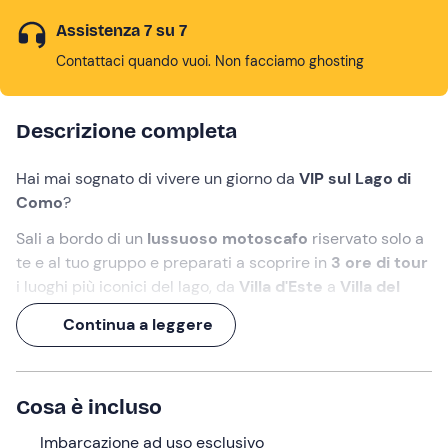
Assistenza 7 su 7
Contattaci quando vuoi. Non facciamo ghosting
Descrizione completa
Hai mai sognato di vivere un giorno da
VIP sul Lago di
Como
?
Sali a bordo di un
lussuoso motoscafo
riservato solo a
te e al tuo gruppo e preparati a scoprire in
3 ore di tour
i luoghi più iconici del lago, da
Villa d'Este
a
Villa del
Balbianello
fino alla suggestiva
Isola Comacina
.
Continua a leggere
Scendi a
Bellagio
, la
"Perla del Lago di Como"
, per
esplorarla in autonomia e concediti un
brindisi
a bordo
in una delle cornici più incantevoli del lago.
Cosa è incluso
Cosa faremo
Imbarcazione ad uso esclusivo