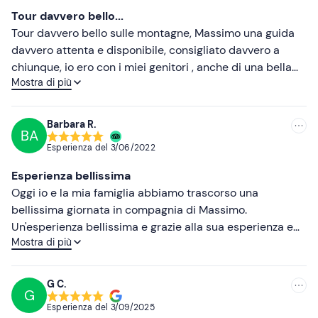
Tour davvero bello...
Tour davvero bello sulle montagne, Massimo una guida
davvero attenta e disponibile, consigliato davvero a
chiunque, io ero con i miei genitori , anche di una bella
Mostra di più
età e ci siamo tutti molto divertiti, bravi ragazzi !!!
Barbara R.
BA
Esperienza del
3/06/2022
Esperienza bellissima
Oggi io e la mia famiglia abbiamo trascorso una
bellissima giornata in compagnia di Massimo.
Un'esperienza bellissima e grazie alla sua esperienza e
Mostra di più
cortesia sono riuscita a guidare tranquilla ammirando lo
straordinario paesaggio. Torneremo presto👍👍👍👍
G C.
G
Esperienza del
3/09/2025