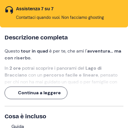
Assistenza 7 su 7
Contattaci quando vuoi. Non facciamo ghosting
Descrizione completa
Questo
tour in quad
è per te, che ami l'
avventura… ma
con riserbo
.
In
2 ore
potrai scoprire i panorami del
Lago di
Bracciano
con un
percorso facile e lineare
, pensato
per chi non ha mai guidato un quad o per famiglie con
bambini.
Continua a leggere
Tra natura, salite panoramiche e strade bianche senza
ostacoli, vivrai l’emozione della
guida off-road in tutta
tranquillità
!
Cosa è incluso
Cosa faremo
Guida