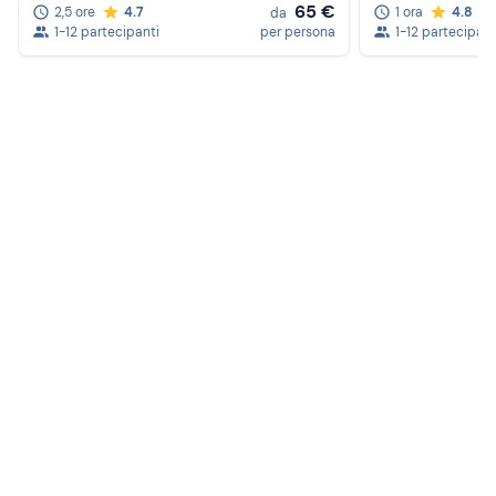
65 €
2,5 ore
4.7
1 ora
4.8
da
1-12 partecipanti
per persona
1-12 partecipant