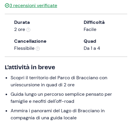
3
recensioni verificate
the
question
mark
Durata
Difficoltà
key
2 ore
Facile
to
Cancellazione
Quad
get
Flessibile
Da 1 a 4
the
keyboard
shortcuts
L’attività in breve
for
changing
Scopri il territorio del Parco di Bracciano con
dates.
un'escursione in quad di 2 ore
Guida lungo un percorso semplice pensato per
famiglie e neofiti dell'off-road
Ammira i panorami del Lago di Bracciano in
compagnia di una guida locale