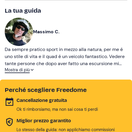
La tua guida
Massimo C.
Da sempre pratico sport in mezzo alla natura, per me é
uno stile di vita e il quad é un veicolo fantastico. Vedere
tante persone che dopo aver fatto una escursione mi
Mostra di più
ringraziano per come sia organizzato il tutto é una
soddisfazione incredibile!
Perché scegliere Freedome
Cancellazione gratuita
Ok ti rimborsiamo, ma non sai cosa ti perdi
Miglior prezzo garantito
Lo stesso della guida: non applichiamo commissioni