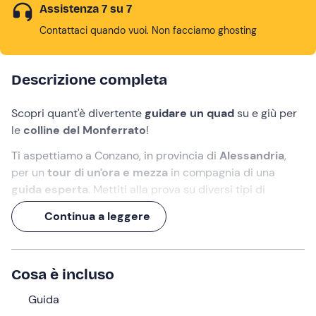
Assistenza 7 su 7
Contattaci quando vuoi. Non facciamo ghosting
Descrizione completa
Scopri quant'è divertente
guidare un quad
su e giù per
le
colline del Monferrato
!
Ti aspettiamo a Conzano, in provincia di
Alessandria
,
per un
tour di un'ora e mezza
in compagnia di una
guida esperta
. Mettiti alla prova su diversi tipi di
terreno e sperimenta l'adrenalina di un percorso off-
Continua a leggere
road
panoramico.
Motore acceso, mano sull'acceleratore e si parte!
Cosa è incluso
Cosa faremo
Guida
L'appuntamento avrà luogo all'orario selezionato nel