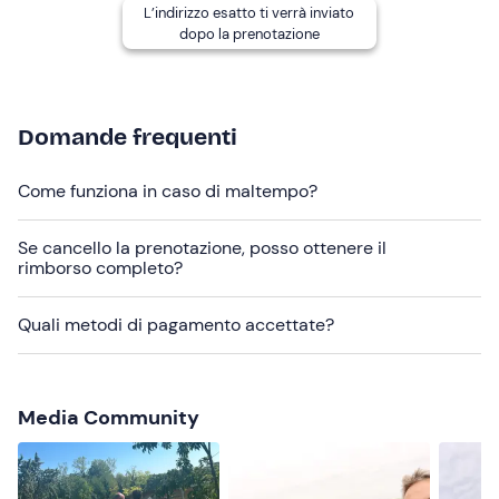
L’indirizzo esatto ti verrà inviato
delle
condizioni meteo e del terreno
.
dopo la prenotazione
Il punto di ritrovo è difficilmente raggiungibile con
mezzi
pubblici
; si consiglia di utilizzare mezzi propri.
Durante l'escursione è possibile
scambiarsi alla guida
Domande frequenti
nel caso in cui conducente e passeggero abbiano
entrambi 18 anni e siano muniti di patente B.
Come funziona in caso di maltempo?
Abbigliamento consigliato
Se cancello la prenotazione, posso ottenere il
rimborso completo?
Abbigliamento sportivo da sporcare
Giacca a vento
Quali metodi di pagamento accettate?
Scaldacollo
Occhiali da sole
Media Community
Bandana
Non dimenticare di portare