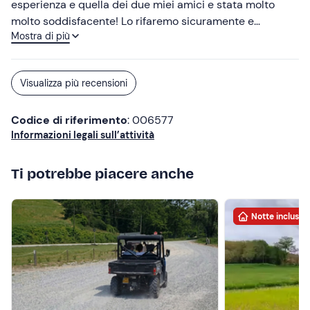
esperienza e quella dei due miei amici e stata molto
molto soddisfacente! Lo rifaremo sicuramente e
Mostra di più
punteremo a fare le ,4 ore ,letto questo consiglio a tutti
di fare un giro con questi ragazzi che durante il giro
danno anche delle spiegazioni sul territorio cosa che non
Visualizza più recensioni
guasta,! Bravi ragazzi ottimo lavoro
Codice di riferimento
: 006577
Informazioni legali sull’attività
Ti potrebbe piacere anche
Notte inclusa