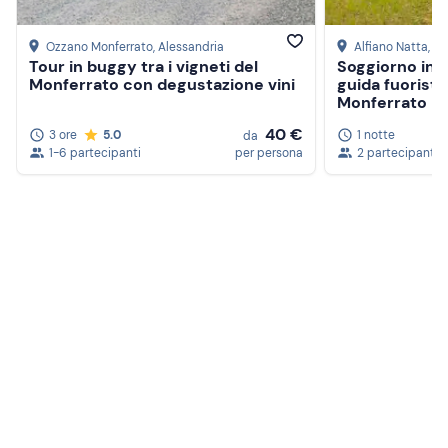
Ozzano Monferrato
, Alessandria
Alfiano Natta
, A
Tour in buggy tra i vigneti del
Soggiorno in 
Monferrato con degustazione vini
guida fuoristr
Monferrato
40 €
3 ore
5.0
1 notte
da
1-6 partecipanti
per persona
2 partecipanti
Crea un account Freedome
Unisciti a una community di avventurieri come te e
colleziona ricordi indimenticabili!