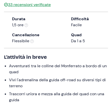
33
recensioni verificate
the
question
mark
Durata
Difficoltà
key
1,5 ore
Facile
to
Cancellazione
Quad
get
Flessibile
Da 1 a 5
the
keyboard
shortcuts
L’attività in breve
for
changing
Avventurati tra le colline del Monferrato a bordo di un
dates.
quad
Vivi l'adrenalina della guida off-road su diversi tipi di
terreno
Trascorri un'ora e mezza alla guida del quad con una
guida