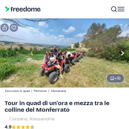
Prenota o regala
Prenota
Regala
Modifica
Navigate
forward
Modifica
10:00
to
interact
+
16
with
Quad singolo
1
the
65 €
Escursioni in quad
/
Piemonte
/
Alessandria
calendar
and
Tour in quad di un'ora e mezza tra le
Quad biposto
0
select
colline del Monferrato
90 €
a
Conzano, Alessandria
date.
4.9
Press