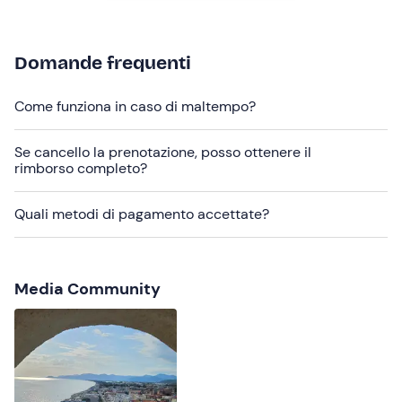
gratuito
.
Abbigliamento consigliato
Domande frequenti
Abbigliamento adatto alla stagione
Non dimenticare di portare
Come funziona in caso di maltempo?
Occhiali da sole
Se cancello la prenotazione, posso ottenere il
rimborso completo?
Giubotto
Quali metodi di pagamento accettate?
Media Community