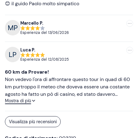
😊 il guido Paolo molto simpatico
Marcello P.
Esperienza del
13/06/2026
Luca P.
Esperienza del
12/08/2025
60 km da Provare!
Non vedevo l'ora di affrontare questo tour in quad di 60
km purtroppo il meteo che doveva essere una costante
agosto ha fatto un pò di casino, ed stato davvero
Mostra di più
instabile! Quanto al tour, vale tantissimo e lo consiglio!,
l'adrenalina percepita durante le salite piene di sassi
con il quad a manetta per superare gli ostacoli, la
Visualizza più recensioni
polvere, l'ansia! Non ci siamo fatti mancare nulla! Mi sono
davvero divertito! La guida ha garantito un passaggio in