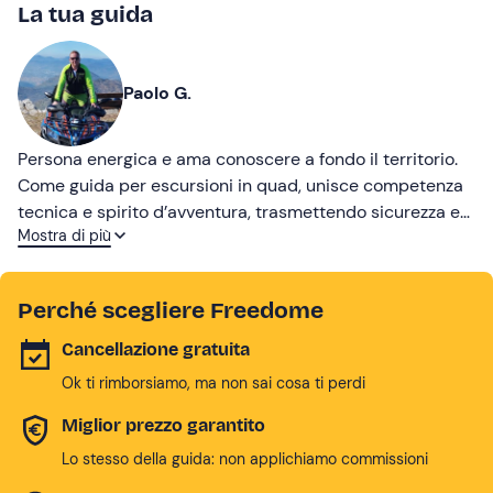
La tua guida
Paolo G.
Persona energica e ama conoscere a fondo il territorio.
Come guida per escursioni in quad, unisce competenza
tecnica e spirito d’avventura, trasmettendo sicurezza e
Mostra di più
entusiasmo a chi accompagna. Sempre sorridente e
disponibile, sa ascoltare e adattarsi alle esigenze del
gruppo, rendendo ogni esperienza divertente e
Perché scegliere Freedome
memorabile.
Cancellazione gratuita
Ok ti rimborsiamo, ma non sai cosa ti perdi
Miglior prezzo garantito
Lo stesso della guida: non applichiamo commissioni