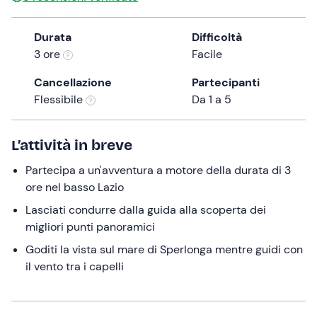
the
question
Durata
Difficoltà
mark
3 ore
Facile
key
Cancellazione
Partecipanti
to
Flessibile
Da 1 a 5
get
the
keyboard
L’attività in breve
shortcuts
for
Partecipa a un'avventura a motore della durata di 3
changing
ore nel basso Lazio
dates.
Lasciati condurre dalla guida alla scoperta dei
migliori punti panoramici
Goditi la vista sul mare di Sperlonga mentre guidi con
il vento tra i capelli