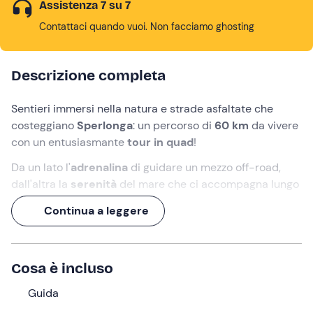
Assistenza 7 su 7
Contattaci quando vuoi. Non facciamo ghosting
Descrizione completa
Sentieri immersi nella natura e strade asfaltate che
costeggiano
Sperlonga
: un percorso di
60 km
da vivere
con un entusiasmante
tour in quad
!
Da un lato l'
adrenalina
di guidare un mezzo off-road,
dall'altra la
serenità
del mare che ci accompagna lungo
la
strada panoramica
.
Continua a leggere
L'esperienza durerà
3 ore
, ma la meraviglia del litorale
del basso
Lazio
sarà infinita!
Cosa è incluso
Cosa faremo
Guida
L'appuntamento avrà luogo presso il punto di ritrovo a
Fondi (LT)
. Ad attenderci troveremo la
guida
, circondata