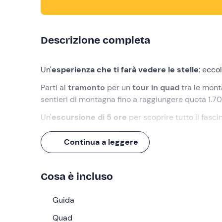
Descrizione completa
Un'
esperienza che ti farà vedere le stelle
: eccol
Parti al
tramonto
per un
tour in quad
tra le mont
sentieri di montagna fino a raggiungere quota 1.70
Un'
escursione di 5 ore
per scoprire tutto il fasci
Cosa faremo
Continua a leggere
L'appuntamento è
15 minuti prima delle 17:00
nel
troveremo la
guida
che ci accompagnerà durant
Cosa è incluso
L'esperienza comincerà con la consegna dell'attre
prova di guida per prendere confidenza con il mez
Guida
Una volta pronti,
Quad
capeggiati dalla guida
partiremo