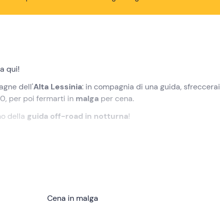
a qui!
agne dell'
Alta Lessinia
: in compagnia di una guida, sfreccerai
0, per poi fermarti in
malga
per cena.
no della
guida off-road in notturna
!
 punto di ritrovo a
Bosco Chiesanuova (VR)
. Ad attenderci
e questa
escursione serale in quad
!
zzatura e la
spiegazione dell'utilizzo del quad
; compresa un
zo.
Cena in malga
 verso l'
Alta Lessinia
, percorrendo sentieri nel bosco e stra