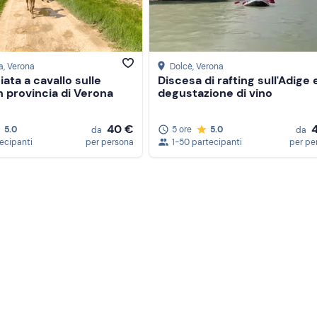
a
, Verona
Dolcè
, Verona
ata a cavallo sulle
Discesa di rafting sull'Adige 
in provincia di Verona
degustazione di vino
40 €
5.0
5 ore
5.0
da
da
tecipanti
per persona
1-50 partecipanti
per pe