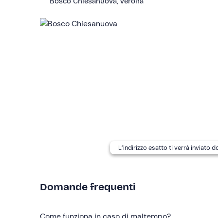
Bosco Chiesanuova, Verona
Il
prezzo è a quad
; la guida dispone di
9 quad bi
di
18 partecipanti
.
Eventuali
oggetti personali
potranno essere ripos
In loco è presente
parcheggio gratuito
. Il punto 
Abbigliamento consigliato
Giacca antivento
Pantaloni lunghi
Scarpe chiuse
L’indirizzo esatto ti verrà inviato 
Non dimenticare di portare
Patente B
Domande frequenti
Pranzo al pacco (opzionale)
Come funziona in caso di maltempo?