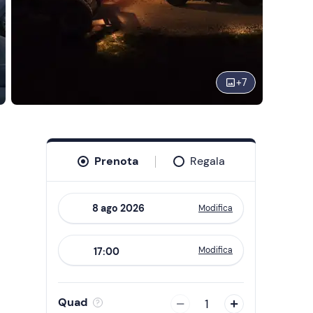
+
7
Prenota
Regala
Modifica
Navigate
forward
Modifica
17:00
to
interact
with
Quad
1