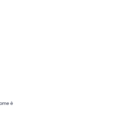
ci del
ica
.
o).
 come è
otati
.