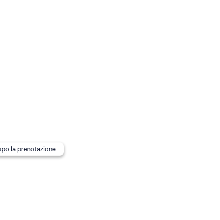
posto
in grado di trasportare fino 2 persone per un totale ma
ti nell'apposito bauletto del quad.
di ritrovo è
raggiungibile con mezzi pubblici
.
dopo la prenotazione