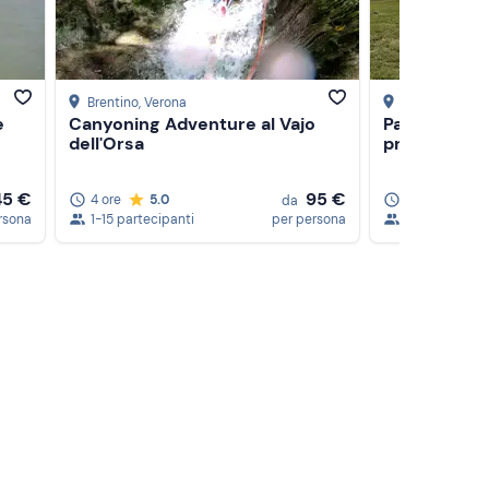
Brentino
, Verona
Grezzana
, Ve
e
Canyoning Adventure al Vajo
Passeggiata a
dell'Orsa
provincia di
45 €
95 €
4 ore
5.0
1 ora
5.0
da
rsona
1-15 partecipanti
per persona
1-5 partecipa