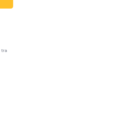
 tra
a
de