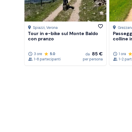
Spiazzi
, Verona
Grezzan
Tour in e-bike sul Monte Baldo
Passeggi
con pranzo
colline 
85 €
3 ore
5.0
1 ora
da
1-8 partecipanti
per persona
1-2 par