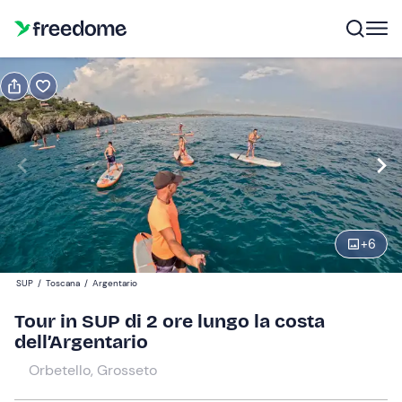
Prenota o regala
Prenota
Regala
Modifica
Navigate
forward
Modifica
10:00
to
interact
+
6
with
Partecipanti
1
the
80 €
SUP
/
Toscana
/
Argentario
calendar
and
Tour in SUP di 2 ore lungo la costa
select
dell’Argentario
a
Orbetello, Grosseto
date.
Press