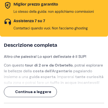
Miglior prezzo garantito
Lo stesso della guida: non applichiamo commissioni
Assistenza 7 su 7
Contattaci quando vuoi. Non facciamo ghosting
Descrizione completa
Altro che palestra! Lo sport dell'estate è il SUP!
Con questo
tour di 2 ore da Orbetello
, potrai esplorare
le bellezze della
costa dell'Argentario
pagaiando
insieme a una
guida esperta
. Imparerai
tante curiosità
sulla zona e potrai fare un
tuffo in acque incantevoli
!
Che aspetti?! L'avventura chiama!
Continua a leggere
Cosa faremo