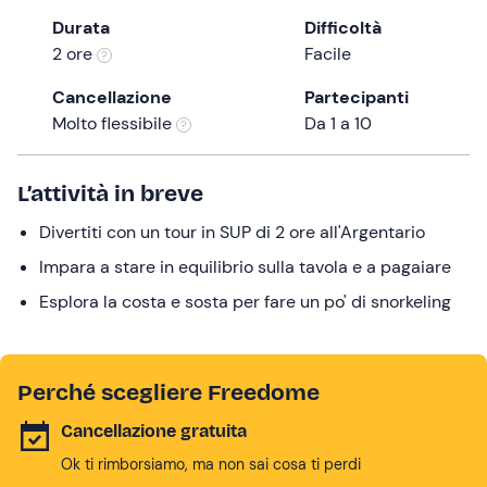
the
Durata
Difficoltà
question
2 ore
Facile
mark
Cancellazione
Partecipanti
key
Molto flessibile
Da 1 a 10
to
get
the
L’attività in breve
keyboard
Divertiti con un tour in SUP di 2 ore all'Argentario
shortcuts
for
Impara a stare in equilibrio sulla tavola e a pagaiare
changing
Esplora la costa e sosta per fare un po' di snorkeling
dates.
Perché scegliere Freedome
Cancellazione gratuita
Ok ti rimborsiamo, ma non sai cosa ti perdi