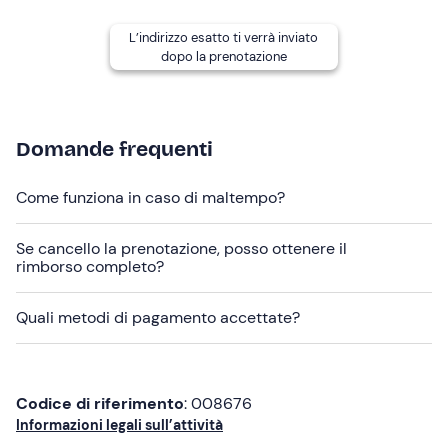
I
cani
non sono ammessi.
L’indirizzo esatto ti verrà inviato
dopo la prenotazione
In loco sono presenti
parcheggi a pagamento
. Il punto
di ritrovo è raggiungibile con i
mezzi pubblici
.
Abbigliamento consigliato
Domande frequenti
Maglietta in microfibra
Come funziona in caso di maltempo?
Cappello
Abbigliamento da mare
Se cancello la prenotazione, posso ottenere il
rimborso completo?
Quali metodi di pagamento accettate?
Codice di riferimento
: 008676
Informazioni legali sull’attività