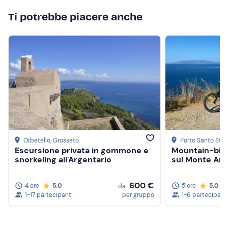
Ti potrebbe piacere anche
Orbetello
, Grosseto
Porto Santo Ste
Escursione privata in gommone e
Mountain-bik
snorkeling all'Argentario
sul Monte Arg
600 €
4 ore
5.0
5 ore
5.0
da
1-17 partecipanti
per gruppo
1-6 partecipant