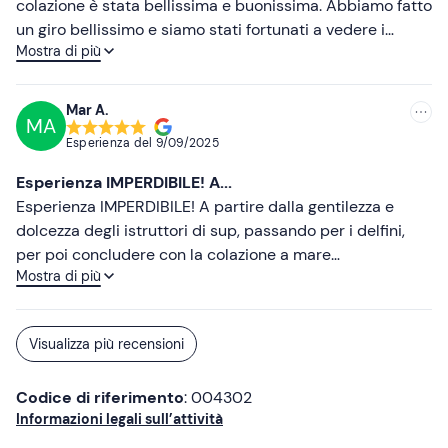
colazione è stata bellissima e buonissima. Abbiamo fatto
La sua esperienza è da vivere! E anche se non avete mai
un giro bellissimo e siamo stati fortunati a vedere i
fatto SUP lei saprà mettervi a proprio agio per iniziare ad
Mostra di più
delfini. Grazie per la bellissima escursione, spero di
amare questo bellissimo sport! Non vedo l'ora di tornare
tornare
in Sardegna per pagaiare insieme a lei!
Mar A.
MA
Esperienza del
9/09/2025
Esperienza IMPERDIBILE! A...
Esperienza IMPERDIBILE! A partire dalla gentilezza e
dolcezza degli istruttori di sup, passando per i delfini,
per poi concludere con la colazione a mare
Mostra di più
(letteralmente) consumata proprio sui sup, nelle acque
cristalline di cala moresca. Adatta anche ai principianti,
esperienza promossa a pieni voti, la consiglio vivamente!
Visualizza più recensioni
Codice di riferimento
: 004302
Informazioni legali sull’attività