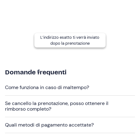
L'itinerario del tour può variare
in base alle condizioni
meteo-marine. Gli istruttori verificheranno in anticipo le
condizioni meteo marine per offrire la miglior esperienza
possibile.
L’indirizzo esatto ti verrà inviato
Abbigliamento consigliato
dopo la prenotazione
Costume
T-shirt
Domande frequenti
Felpa (nei periodi più freddi)
Non dimenticare di portare
Come funziona in caso di maltempo?
Acqua da bere
Se cancello la prenotazione, posso ottenere il
Crema solare
rimborso completo?
Asciugamano
Quali metodi di pagamento accettate?
Maschera per fare snorkeling