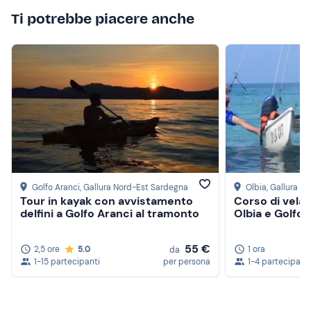
Ti potrebbe piacere anche
Golfo Aranci
, Gallura Nord-Est Sardegna
Olbia
, Gallura N
Tour in kayak con avvistamento
Corso di vela
delfini a Golfo Aranci al tramonto
Olbia e Golfo 
55 €
2,5 ore
5.0
1 ora
da
1-15 partecipanti
per persona
1-4 partecipanti