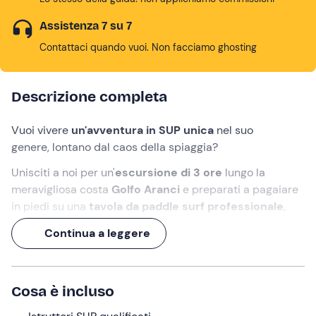
Assistenza 7 su 7
Contattaci quando vuoi. Non facciamo ghosting
Descrizione completa
Vuoi vivere
un'avventura in SUP unica
nel suo
genere, lontano dal caos della spiaggia?
Unisciti a noi per un'
escursione di 3 ore
lungo la
meravigliosa costa
Golfo Aranci
e preparati a pagaiare
in piedi su una
tavola da paddle surf professionale
,
anche se non l'hai mai utilizzata prima.
Continua a leggere
Immergiti nell'atmosfera tranquilla di
Cala Moresca
,
ammira il paesaggio naturale dell'
Isola di Figarolo
e
lasciati guidare alla ricerca di
simpatici delfini
.
Cosa è incluso
Pensi che sia finita qui? Beh, non è così: in base all'orario