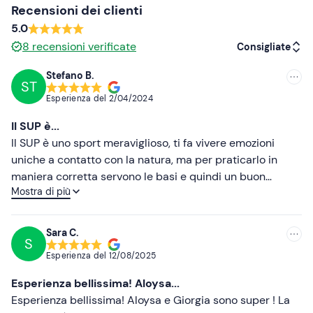
Scarpette da scoglio o ciabatte mare
Recensioni dei clienti
5.0
8
recensioni verificate
Consigliate
Stefano B.
ST
Consigliate
Esperienza del
2/04/2024
Più recenti
Il SUP è...
Meno recenti
Il SUP è uno sport meraviglioso, ti fa vivere emozioni
uniche a contatto con la natura, ma per praticarlo in
Più alte
maniera corretta servono le basi e quindi un buon
Mostra di più
insegnante! Aloysia con la sua capacità e la sua
Più basse
competenza riesce a trasmettere tutte le nozioni
necessarie per affrontare l'escursione in SUP in
Sara C.
S
sicurezza: ti da basi solide! L'esperienza che si vive
Esperienza del
12/08/2025
insieme a lei è unica: ti fa scoprire posti bellissimi e
avendo provato sia la colazione che l'aperitivo sono
Esperienza bellissima! Aloysa...
rimasto senza parole per tutto quello che è in grado di
Esperienza bellissima! Aloysa e Giorgia sono super ! La
offrire, un buffet al grand hotel è poca cosa a confronto!