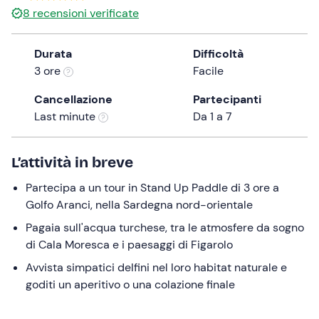
8
recensioni verificate
the
question
mark
Durata
Difficoltà
key
3 ore
Facile
to
Cancellazione
Partecipanti
get
Last minute
Da 1 a 7
the
keyboard
shortcuts
L’attività in breve
for
changing
Partecipa a un tour in Stand Up Paddle di 3 ore a
dates.
Golfo Aranci, nella Sardegna nord-orientale
Pagaia sull'acqua turchese, tra le atmosfere da sogno
di Cala Moresca e i paesaggi di Figarolo
Avvista simpatici delfini nel loro habitat naturale e
goditi un aperitivo o una colazione finale