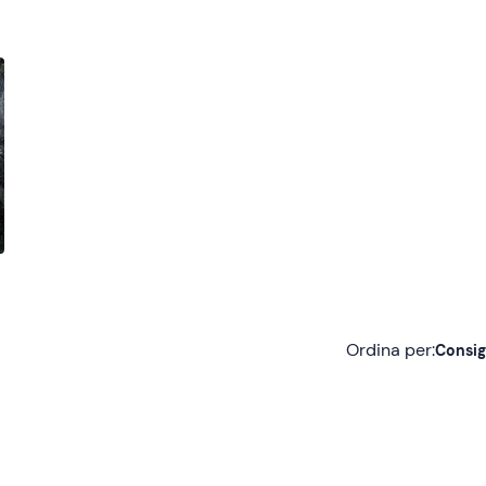
Ordina per:
Consig
Consigliate
Più recenti