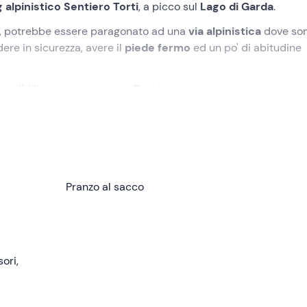
 alpinistico Sentiero Torti
, a picco sul
Lago di Garda
.
ta, potrebbe essere paragonato ad una
via alpinistica
dove so
re in sicurezza, avere il
piede fermo
ed un po' di abitudine
goditi il
panorama mozzafiato
!
, in provincia di Trento
. Qui conosceremo la
Guida Alpina
e
i auto.
da per raggiungere l'inizio vero e proprio del
Pranzo al sacco
Sentiero Torti
. I
ne realizzato come traccia per la costruzione di una strada, ma
ato fu usato quindi dai contrabbandieri per aggirare il confin
le
.
ori,
i nella quota) per consentici di procedere in sicurezza. Il trac
ente difficile ma molto esposta. Il percorso infatti si snoda s
di regalarci una
vista impareggiabile
.