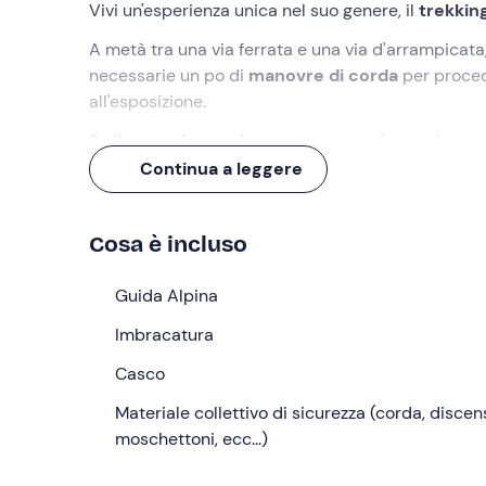
Vivi un'esperienza unica nel suo genere, il
trekking
A metà tra una via ferrata e una via d'arrampica
necessarie un po di
manovre di corda
per procede
all'esposizione.
Se il coraggio non ti manca, prenota l'escursione e 
Continua a leggere
Cosa faremo
L'appuntamento è alle
ore 9.00 nei pressi di Arco
Cosa è incluso
recheremo insieme a Pregasina, a 15 minuti circa d
Una volta arrivati, cominceremo la discesa su stra
Guida Alpina
sentiero, detto anche
"dei Contrabbandieri"
, ven
Imbracatura
progetto fu poi abbandonato. Si narra che il tracci
austo-ungarico durante la
Casco
Prima Guerra Mondia
Indosseremo quindi
Materiale collettivo di sicurezza (corda, discens
casco e imbracatura
(inclus
una
moschettoni, ecc...)
vera e propria via alpinistica
non particolarm
lunga cengia
a picco sul Lago di Garda
in grado 