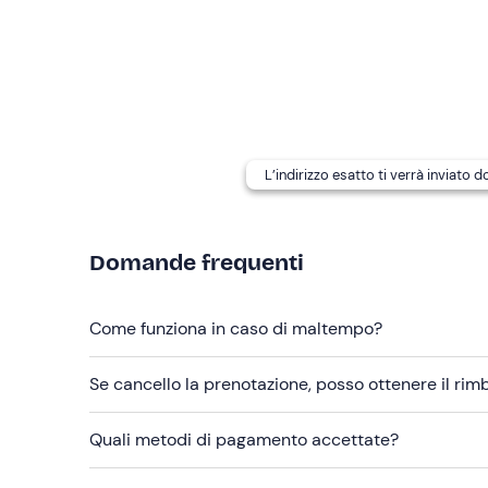
Eventuali strati termici in base alla stagione
Calzature da trekking con suole vibram
Non dimenticare di portare
Acqua
L’indirizzo esatto ti verrà inviato 
Cibo energetico
Domande frequenti
Come funziona in caso di maltempo?
Se cancello la prenotazione, posso ottenere il ri
Quali metodi di pagamento accettate?