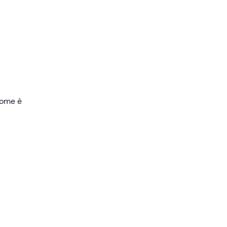
ed
 con
 come è
i
to di