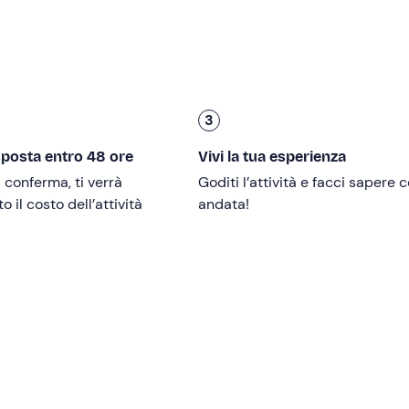
 4 ore
tratti più o meno facili, alternando
passaggi esposti 
a, mentre a circa metà del percorso incontreremo un sentiero
ine, riprenderemo la discesa verso Pregasina.
ina con il rientro al punto di partenza.
3
sposta entro 48 ore
Vivi la tua esperienza
gli escursionisti
a partire dai 12 anni
.
i conferma, ti verrà
Goditi l’attività e facci sapere
e un
passo fermo
e una minima dimestichezza con manovre d
 il costo dell’attività
andata!
 soffre di vertigini
.
nte con le condizioni meteo, ed è confermata al raggiungimen