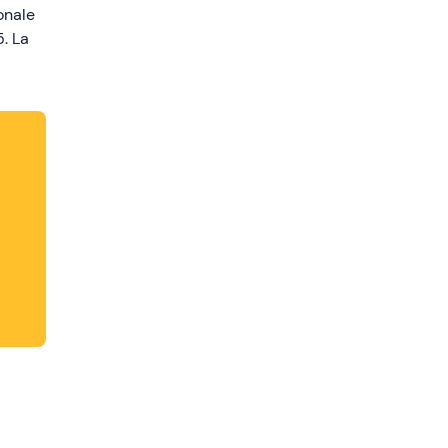
onale
. La