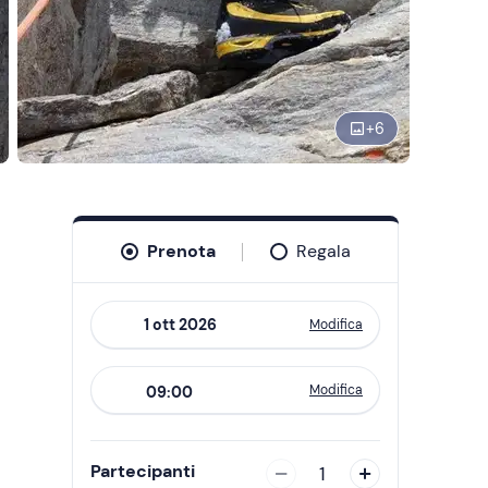
+
6
Prenota
Regala
Modifica
Navigate
forward
Modifica
09:00
to
interact
with
Partecipanti
1