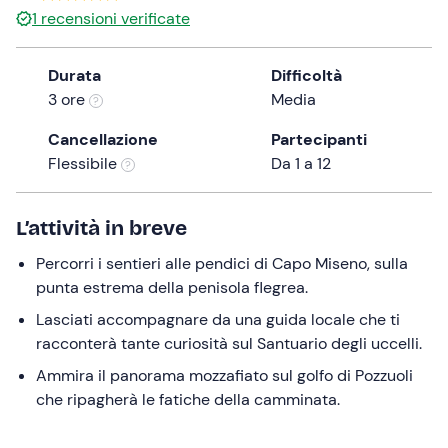
1
recensioni verificate
the
question
mark
Durata
Difficoltà
key
3 ore
Media
to
Cancellazione
Partecipanti
get
Flessibile
Da 1 a 12
the
keyboard
shortcuts
L’attività in breve
for
changing
Percorri i sentieri alle pendici di Capo Miseno, sulla
dates.
punta estrema della penisola flegrea.
Lasciati accompagnare da una guida locale che ti
racconterà tante curiosità sul Santuario degli uccelli.
Ammira il panorama mozzafiato sul golfo di Pozzuoli
che ripagherà le fatiche della camminata.