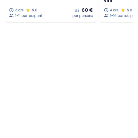
vini
60 €
3 ore
5.0
4 ore
5.0
da
1-11 partecipanti
per persona
1-16 partecipant