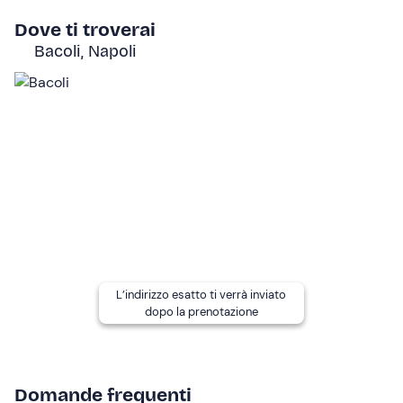
situata vicino alla città da cui prende il nome.
Dove ti troverai
Bacoli, Napoli
Durante il percorso visiteremo l’antica
Grotta della
dragonara
, cisterna di epoca romana. Scenderemo,
infine, per un sentiero che costeggia l'
interno della
bocca craterica
, fino allo spiazzo antecedente al faro.
Dopodiché riprenderemo il sentiero che ci
ricondurrà al
punto di partenza
.
Cammineremo per
4,2 km
e l'altitudine massima che
raggiungeremo saranno
130 m s.l.m
. L'esperienza ha
durata totale dell'esperienza di
circa 3 ore
.
A chi è rivolto
L’indirizzo esatto ti verrà inviato
Il tour ha una
difficoltà media
. È adatto a tutti coloro
dopo la prenotazione
che abbiano una
discreta preparazione fisica
.
Non vi è limite di età, ma i
minori di 18 anni
devono
essere accompagnati da un adulto.
Domande frequenti