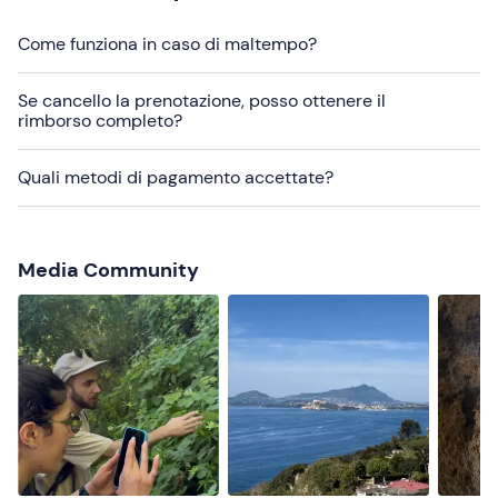
Altre informazioni
Come funziona in caso di maltempo?
Il tour si svolge
tutto l'anno
ed è confermato al
raggiungimento di
almeno 2 partecipanti
.
Se cancello la prenotazione, posso ottenere il
rimborso completo?
Abbigliamento consigliato
Abbigliamento comodo a strati adatto alla stagione
Quali metodi di pagamento accettate?
Scarpe da trekking o scarpe con suola scolpita
Non dimenticare di portare
Media Community
Zainetto
Acqua
Snack
Bastoncini da trekking (non indispensabili)