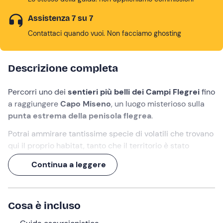
Assistenza 7 su 7
Contattaci quando vuoi. Non facciamo ghosting
Descrizione completa
Percorri uno dei
sentieri più belli dei Campi Flegrei
fino
a raggiungere
Capo Miseno
, un luogo misterioso sulla
punta estrema della penisola flegrea
.
Potrai ammirare tantissime specie di volatili che trovano
qui il proprio habitat, tanto che il territorio è stato
considerato un vero e proprio
Santuario degli uccelli
.
Continua a leggere
Durante l'
escursione
ti terranno compagnia incredibili
paesaggi che ti preparerà al
panorama mozzafiato sul
Golfo di Pozzuoli
che raggiungerai alla fine del tour.
Cosa è incluso
Cosa faremo