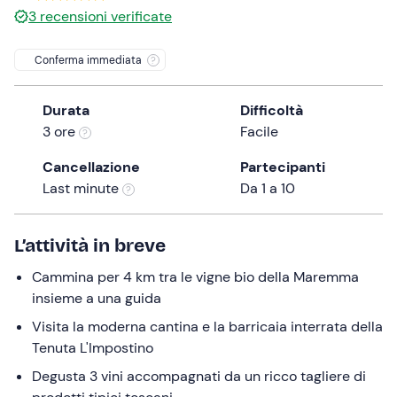
3
recensioni verificate
the
question
Conferma immediata
mark
key
to
Durata
Difficoltà
get
3 ore
Facile
the
Cancellazione
Partecipanti
keyboard
Last minute
Da 1 a 10
shortcuts
for
changing
L’attività in breve
dates.
Cammina per 4 km tra le vigne bio della Maremma
insieme a una guida
Visita la moderna cantina e la barricaia interrata della
Tenuta L'Impostino
Degusta 3 vini accompagnati da un ricco tagliere di