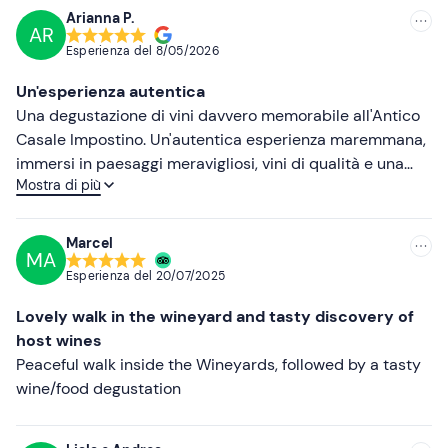
Altre informazioni
Arianna P.
AR
Consigliate
L'esperienza si svolge
tutto l'anno
.
Esperienza del
8/05/2026
Importante: su richiesta, il percorso può essere
Più recenti
Un'esperienza autentica
interrotto in qualsiasi momento nel caso in cui non si
Meno recenti
Una degustazione di vini davvero memorabile all'Antico
riesca a completare tutti i chilometri previsti.
Casale Impostino. Un'autentica esperienza maremmana,
Più alte
In caso di
allergie e intolleranze alimentari
, contatta la
immersi in paesaggi meravigliosi, vini di qualità e una
struttura ai recapiti indicati nell'e-mail di conferma della
Mostra di più
calorosa ospitalità. Ogni bicchiere raccontava la storia
Più basse
prenotazione per comunicare eventuali esigenze
della terra e la passione dell'azienda vinicola. Torneremo
alimentari.
sicuramente.
Marcel
MA
I
cani sono ammessi
durante l'attività.
Esperienza del
20/07/2025
In loco è presente un
parcheggio gratuito
a
Lovely walk in the wineyard and tasty discovery of
disposizione degli ospiti. Il punto di ritrovo
non è
host wines
raggiungibile con i mezzi pubblici
.
Peaceful walk inside the Wineyards, followed by a tasty
wine/food degustation
Abbigliamento consigliato
Scarpe sportive chiuse