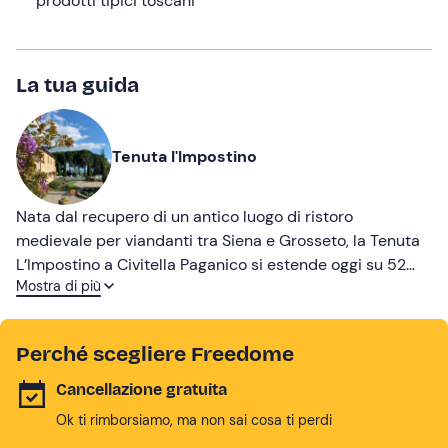
prodotti tipici toscani
La tua guida
Tenuta l'Impostino
Nata dal recupero di un antico luogo di ristoro
medievale per viandanti tra Siena e Grosseto, la Tenuta
L’Impostino a Civitella Paganico si estende oggi su 52
Mostra di più
ettari tra boschi, ulivi e dolci declivi vitati. La struttura è
dominata da una moderna cantina di 2000 mq disposta
ad ali protese che affianca due storici casali adibiti ad
Perché scegliere Freedome
attività ricettiva. Qui si producono vini biologici eleganti
e robusti, profondamente legati alla vocazione del
Cancellazione gratuita
territorio e della DOC Montecucco.
Ok ti rimborsiamo, ma non sai cosa ti perdi