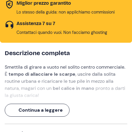
Miglior prezzo garantito
Lo stesso della guida: non applichiamo commissioni
Assistenza 7 su 7
Contattaci quando vuoi. Non facciamo ghosting
Descrizione completa
Smettila di girare a vuoto nel solito centro commerciale.
È
tempo di allacciare le scarpe
, uscire dalla solita
routine urbana e ricaricare le tue pile in mezzo alla
natura, magari con un
bel calice in mano
pronto a darti
la giusta carica!
Vieni a vivere una splendida giornata all'aria aperta alla
Continua a leggere
Tenuta L'Impostino a Civitella Paganico
: ti aspetta un
rigenerante
trekking tra i filari
per scoprire i segreti
della coltivazione biologica, seguito da un'affascinante