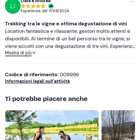
Liala e Andrea
Abbigliamento comodo adatto alla stagione
LI
Esperienza del
11/08/2024
Trekking tra le vigne e ottima degustazione di vini
Location fantastica e rilassante, gestori molto attenti e
disponibili. Al termine di un bel percorso tra le vigne, si
viene accolti con una degustazione di tre vini. Esperienza
Mostra di più
consigliatissima
Codice di riferimento
: 009996
Informazioni legali sull’attività
Ti potrebbe piacere anche