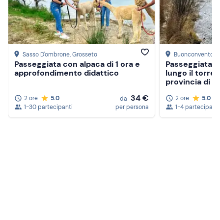
Sasso D'ombrone
, Grosseto
Buonconvento
, 
Passeggiata con alpaca di 1 ora e
Passeggiata a 
approfondimento didattico
lungo il torre
provincia di S
34 €
2 ore
5.0
2 ore
5.0
da
1-30 partecipanti
per persona
1-4 partecipanti