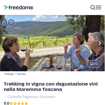
Prenota o regala
Prenota
Regala
Modifica
Navigate
forward
Modifica
15:00
to
interact
+
12
with
Partecipanti
1
the
25 €
Trekking
/
Toscana
calendar
and
Trekking in vigna con degustazione vini
select
nella Maremma Toscana
a
Civitella Paganico, Grosseto
date.
5.0
Press