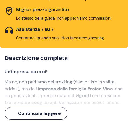
Miglior prezzo garantito
Lo stesso della guida: non applichiamo commissioni
Assistenza 7 su 7
Contattaci quando vuoi. Non facciamo ghosting
Descrizione completa
Un'impresa da eroi
!
Ma no, non parliamo del trekking (è solo 1 km in salita,
eddai!), ma dell'
impresa della famiglia Eroico Vino
, che
da generazioni si prende cura dei
vigneti
che crescono
tra le ripide scogliere di Vernazza
, riconosciuti anche
come
patrimonio UNESCO
.
Continua a leggere
Se ti va di scoprire come nascono i loro vini, unisciti a noi
per questa
passeggiata panoramica tra cielo e mare
. I