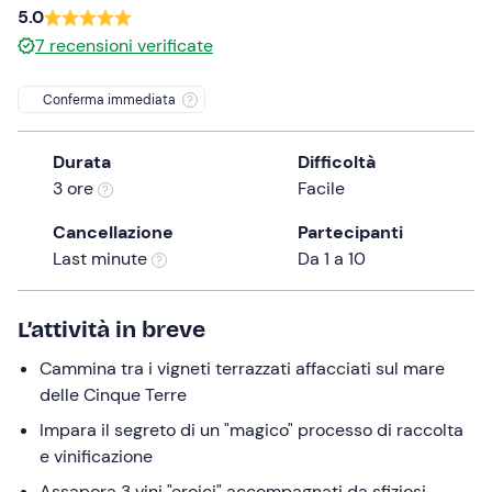
5.0
the
7
recensioni verificate
question
mark
Conferma immediata
key
to
get
Durata
Difficoltà
the
3 ore
Facile
keyboard
Cancellazione
Partecipanti
shortcuts
Last minute
Da 1 a 10
for
changing
dates.
L’attività in breve
Cammina tra i vigneti terrazzati affacciati sul mare
delle Cinque Terre
Impara il segreto di un "magico" processo di raccolta
e vinificazione
Assapora 3 vini "eroici" accompagnati da sfiziosi