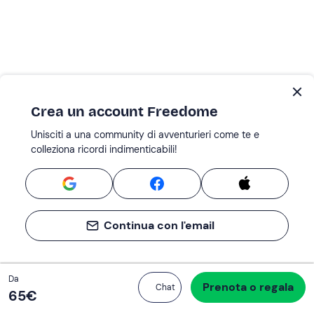
Crea un account Freedome
Unisciti a una community di avventurieri come te e
colleziona ricordi indimenticabili!
Continua con l'email
Totale
Da
Prenota o regala
Procedi all’acquisto
Chat
65 €
65‎€