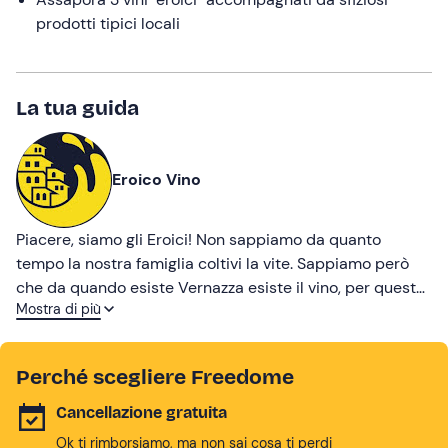
prodotti tipici locali
La tua guida
Eroico Vino
Piacere, siamo gli Eroici! Non sappiamo da quanto
tempo la nostra famiglia coltivi la vite. Sappiamo però
che da quando esiste Vernazza esiste il vino, per questo
Mostra di più
ci piace pensare che secoli di storia ci guardano e noi
non possiamo deluderli. Il nostro sogno è preservare e
far conoscere un mondo che risulta sempre magico. Un
Perché scegliere Freedome
percorso iniziato da Angelo e Angela.
Cancellazione gratuita
Ok ti rimborsiamo, ma non sai cosa ti perdi