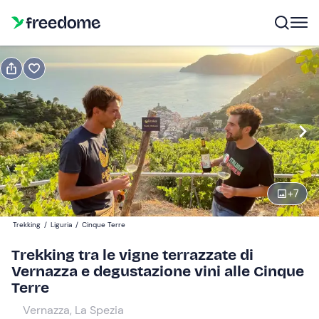
Prenota o regala
Prenota
Regala
Modifica
Navigate
forward
Modifica
10:30
to
interact
+
7
with
Adulti
1
the
65 €
Trekking
/
Liguria
/
Cinque Terre
calendar
and
Trekking tra le vigne terrazzate di
Bambini
0
select
Vernazza e degustazione vini alle Cinque
25 €
a
Terre
date.
Vernazza, La Spezia
Press