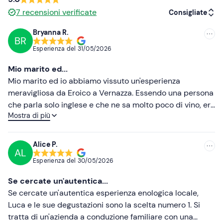
7
recensioni verificate
In loco è presente un
parcheggio a pagamento
. Il punto
Consigliate
di ritrovo è
raggiungibile con i mezzi pubblici.
Bryanna R.
BR
Consigliate
Abbigliamento consigliato
Esperienza del
31/05/2026
Più recenti
Scarpe da trekking o ginnastica
Mio marito ed...
Meno recenti
Abbigliamento comodo adatto alla stagione
Mio marito ed io abbiamo vissuto un'esperienza
meravigliosa da Eroico a Vernazza. Essendo una persona
Cappellino
Più alte
che parla solo inglese e che ne sa molto poco di vino, ero
Mostra di più
un po' intimorita all'idea di partecipare a una
Più basse
degustazione, ma Luca ci ha subito fatto sentire
benvenuti e a nostro agio. È stato incredibilmente
Alice P.
AL
paziente, preparato e genuinamente simpatico, il che ha
Esperienza del
30/05/2026
reso l'intera esperienza rilassata e accessibile, anziché
intimidatoria. Si percepisce la passione e l'orgoglio che
Se cercate un'autentica...
vengono profusi sia nei vini che nella cantina stessa.
Se cercate un'autentica esperienza enologica locale,
Ascoltare la storia del vigneto di famiglia e il lavoro che
Luca e le sue degustazioni sono la scelta numero 1. Si
si cela dietro la coltivazione manuale dell'uva ha reso la
tratta di un'azienda a conduzione familiare con una