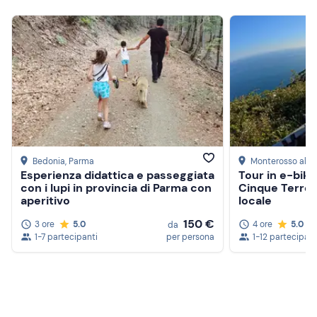
Bedonia
, Parma
Monterosso al M
Esperienza didattica e passeggiata
Tour in e-bike
con i lupi in provincia di Parma con
Cinque Terre 
aperitivo
locale
150 €
3 ore
5.0
4 ore
5.0
da
1-7 partecipanti
per persona
1-12 partecipant