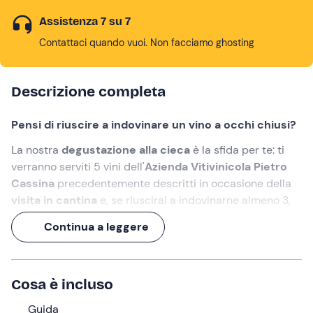
Assistenza 7 su 7
Contattaci quando vuoi. Non facciamo ghosting
Descrizione completa
Pensi di riuscire a indovinare un vino a occhi chiusi?
La nostra
degustazione alla cieca
è la sfida per te: ti
verranno serviti 5 vini dell'
Azienda Vitivinicola Pietro
Cassina
precedentemente descritti in occasione della
visita in cantina
e, se riuscirai a indovinarne almeno 3,
vincerai una bottiglia di vino
!
Continua a leggere
Un'
esperienza di oltre 1 ora
, per imparare a conosce il
vino in (e con) tutti i sensi!
Cosa è incluso
Cosa faremo
Guida
L'appuntamento è
5 minuti prima dell'orario