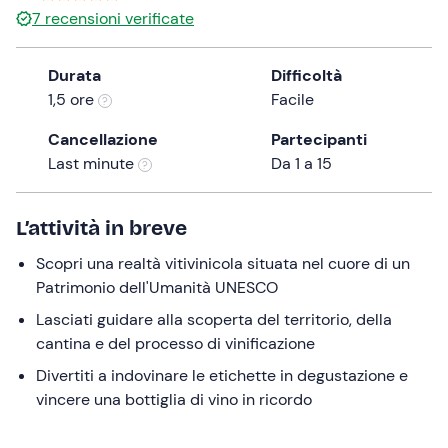
7
recensioni verificate
the
question
mark
Durata
Difficoltà
key
1,5 ore
Facile
to
Cancellazione
Partecipanti
get
Last minute
Da 1 a 15
the
keyboard
shortcuts
L’attività in breve
for
changing
Scopri una realtà vitivinicola situata nel cuore di un
dates.
Patrimonio dell'Umanità UNESCO
Lasciati guidare alla scoperta del territorio, della
cantina e del processo di vinificazione
Divertiti a indovinare le etichette in degustazione e
vincere una bottiglia di vino in ricordo