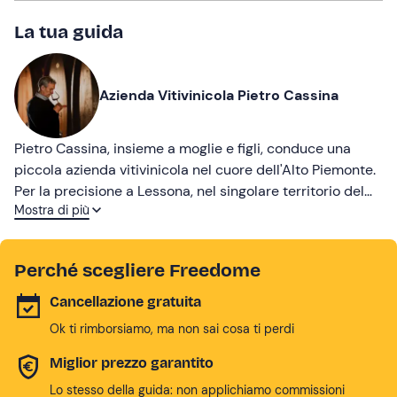
La tua guida
Azienda Vitivinicola Pietro Cassina
Pietro Cassina, insieme a moglie e figli, conduce una
piccola azienda vitivinicola nel cuore dell'Alto Piemonte.
Per la precisione a Lessona, nel singolare territorio del
Mostra di più
Supervulcano della Valsesia, che favorisce la
coltivazione di vitigni autoctoni locali dal sapore unico al
mondo, da ri-scoprire (e degustare).
Perché scegliere Freedome
Cancellazione gratuita
Ok ti rimborsiamo, ma non sai cosa ti perdi
Miglior prezzo garantito
Lo stesso della guida: non applichiamo commissioni