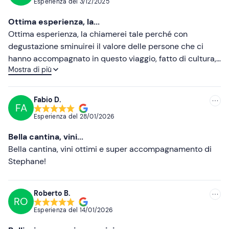
Esperienza del
3/12/2025
I
cani non sono ammessi
all'esperienza.
Più recenti
Ottima esperienza, la...
In loco è presente
parcheggio gratuito
. Il punto di
Meno recenti
Ottima esperienza, la chiamerei tale perché con
ritrovo è
raggiungibile con mezzi pubblici
.
degustazione sminuirei il valore delle persone che ci
Più alte
hanno accompagnato in questo viaggio, fatto di cultura,
Abbigliamento consigliato
Mostra di più
storia , amore e ovviamente eccellenti vini ad
Più basse
Abbigliamento adatto alla stagione
accompagnare il tutto.
Fabio D.
FA
Esperienza del
28/01/2026
Bella cantina, vini...
Bella cantina, vini ottimi e super accompagnamento di
Stephane!
Roberto B.
RO
Esperienza del
14/01/2026