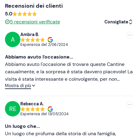
ritrovo è
raggiungibile con i mezzi pubblici
, anche se è
Recensioni dei clienti
consigliato l’arrivo in auto.
5.0
5
recensioni verificate
Consigliate
Ambra B.
A
Consigliate
Esperienza del
2/06/2024
Più recenti
Abbiamo avuto l'occasione...
Meno recenti
Abbiamo avuto l'occasione di trovare queste Cantine
casualmente, e la sorpresa è stata davvero piacevole! La
Più alte
visita è stata interessante e coinvolgente, per non
Mostra di più
parlare della degustazione successiva, un susseguirsi di
Più basse
vini di loro produzione, uno più buono dell'altro, tutti
accompagnati da assaggi anche questi locali, circondati
Rebecca A.
RE
da un bellissimo panorama! Se state organizzando una
Esperienza del
13/05/2024
visita del Monferrato, fermatevi qui: ne vale la pena!
Un luogo che...
Un luogo che profuma della storia di una famiglia,