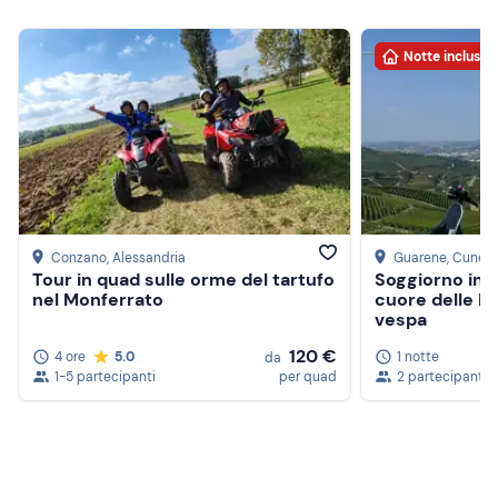
Notte inclusa
Conzano
, Alessandria
Guarene
, Cuneo
Tour in quad sulle orme del tartufo
Soggiorno in h
nel Monferrato
cuore delle L
vespa
120 €
4 ore
5.0
1 notte
da
1-5 partecipanti
per quad
2 partecipanti