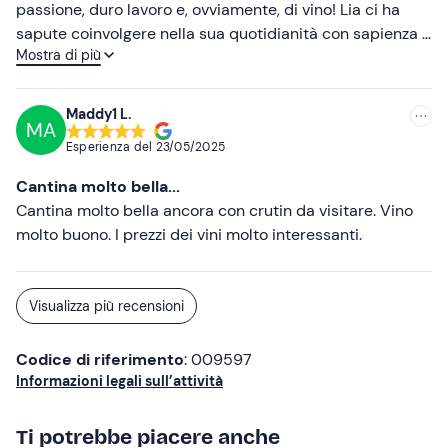
passione, duro lavoro e, ovviamente, di vino! Lia ci ha
sapute coinvolgere nella sua quotidianità con sapienza e
Mostra di più
gentilezza. Una degustazione speciale, immerse in un
piccolo paradiso nel Monferrato. Consigliatissimo <3
Maddy1 L.
MA
Esperienza del
23/05/2025
Cantina molto bella...
Cantina molto bella ancora con crutin da visitare. Vino
molto buono. I prezzi dei vini molto interessanti.
Visualizza più recensioni
Codice di riferimento
: 009597
Informazioni legali sull’attività
Ti potrebbe piacere anche