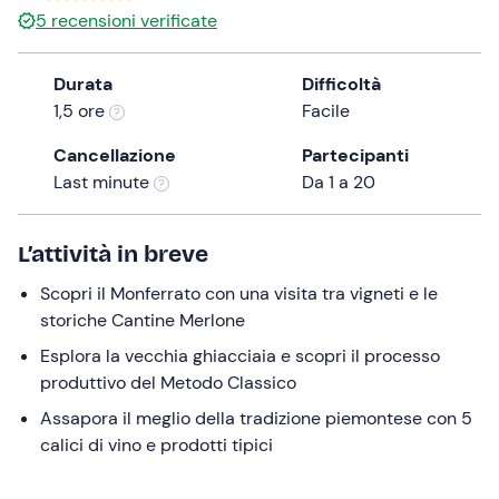
5
recensioni verificate
the
question
mark
Durata
Difficoltà
key
1,5 ore
Facile
to
Cancellazione
Partecipanti
get
Last minute
Da 1 a 20
the
keyboard
shortcuts
L’attività in breve
for
changing
Scopri il Monferrato con una visita tra vigneti e le
dates.
storiche Cantine Merlone
Esplora la vecchia ghiacciaia e scopri il processo
produttivo del Metodo Classico
Assapora il meglio della tradizione piemontese con 5
calici di vino e prodotti tipici