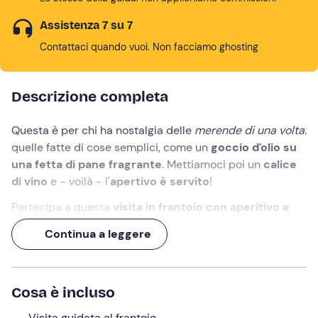
Assistenza 7 su 7
Contattaci quando vuoi. Non facciamo ghosting
Descrizione completa
Questa è per chi ha nostalgia delle
merende di una volta:
quelle fatte di cose semplici, come un
goccio d'olio su
una fetta di pane fragrante
. Mettiamoci poi un
calice
di vino
e - voilà - l'
apertivo è servito
!
Partecipa a questa
visita in frantoio con aperitivo e
degustazione
di
olio EVO
a
Molfetta
, in provincia di
Continua a leggere
Bari. In compagnia di un
mastro oleario
, vivrai
un'esperienza di
1 ora e mezza
che unisce il piacere
della scoperta di come nascono i grandi oli artigianali a
Cosa è incluso
quello (insuperabile) di un autentico spuntino pugliese
consumato all'ombra degli ulivi!
Visita guidata al frantoio