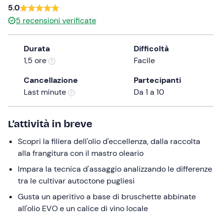
5.0
the
5
recensioni verificate
question
mark
key
Durata
Difficoltà
to
1,5 ore
Facile
get
Cancellazione
Partecipanti
the
Last minute
Da 1 a 10
keyboard
shortcuts
for
L’attività in breve
changing
Scopri la filiera dell'olio d'eccellenza, dalla raccolta
dates.
alla frangitura con il mastro oleario
Impara la tecnica d'assaggio analizzando le differenze
tra le cultivar autoctone pugliesi
Gusta un aperitivo a base di bruschette abbinate
all'olio EVO e un calice di vino locale