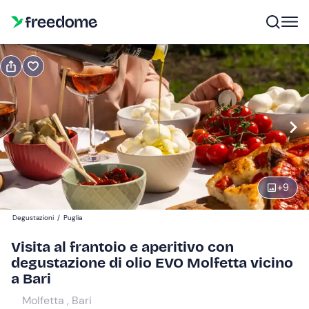
Prenota o regala
Prenota
Regala
Modifica
Navigate
forward
Modifica
10:00
to
interact
+
9
with
Adulti
1
the
30 €
Degustazioni
/
Puglia
calendar
and
Visita al frantoio e aperitivo con
Bambini
0
select
degustazione di olio EVO Molfetta vicino
0 €
a
a Bari
date.
Molfetta , Bari
Press