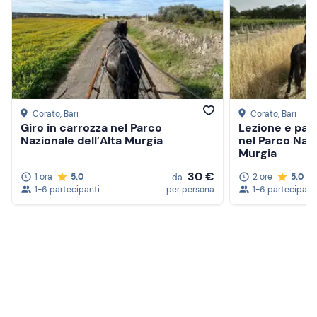
Corato
, Bari
Corato
, Bari
Giro in carrozza nel Parco
Lezione e pas
Nazionale dell’Alta Murgia
nel Parco Nazi
Murgia
30 €
1 ora
5.0
2 ore
5.0
da
1-6 partecipanti
per persona
1-6 partecipant