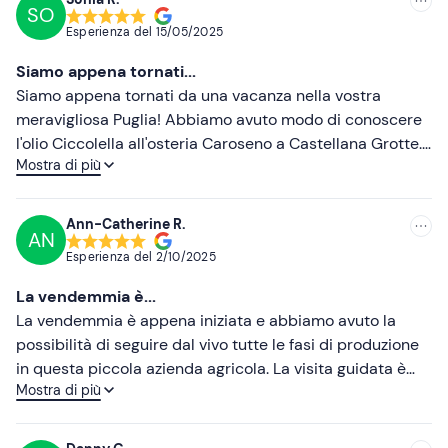
di segnalare ogni necessità contattando la struttura ai
SO
Consigliate
recapiti presenti nell'e-mail di conferma prenotazione.
Esperienza del
15/05/2025
Più recenti
Siamo appena tornati...
Meno recenti
Siamo appena tornati da una vacanza nella vostra
meravigliosa Puglia! Abbiamo avuto modo di conoscere
Più alte
l'olio Ciccolella all'osteria Caroseno a Castellana Grotte.
Mostra di più
Nel tavolo abbiamo trovato il Coppadoro varietà
Più basse
Coratina. Essendo amanti dell'olio lo abbiamo subito
provato. È stato un amore a primo assaggio! Profumato e
Ann-Catherine R.
AN
aromatico, intenso e pungente proprio come amiamo
Esperienza del
2/10/2025
noi! Siamo rimasti stupiti perché era datato 23/24 ed era
comunque un eccellenza! L'indomani mattina abbiamo
La vendemmia è...
deciso di recarci appositamente a Molfetta sperando di
La vendemmia è appena iniziata e abbiamo avuto la
poterlo acquistare nonostante fosse domenica. Arrivati
possibilità di seguire dal vivo tutte le fasi di produzione
in azienda in tarda mattinata siamo stati accolti dai
in questa piccola azienda agricola. La visita guidata è
proprietari e da Moki♥️ nel migliore dei modi! Con
Mostra di più
stata molto istruttiva. L'aperitivo dopo la degustazione è
gentilezza e disponibilità ci hanno deliziato con numerosi
stato la conclusione perfetta della visita.
assaggi. Nonostante l'ora scomoda ci hanno fatto