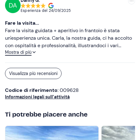
Danny G.
visitare il frantoio spiegandoci il processo di produzione!
DA
Gli impianti splendevano da quanto erano puliti e un
Esperienza del
24/09/2025
profumo fantastico permeava l'ambiente. È stata una
Fare la visita...
meravigliosa esperienza e siamo rimasti davvero
Fare la visita guidata + aperitivo in frantoio è stata
soddisfatti!!! Consigliatissimo!!!
un'esperienza unica. Carla, la nostra guida, ci ha accolto
con ospitalità e professionalità, illustrandoci i vari
Mostra di più
processi della produzione dell'olio in modo coinvolgente
e rispondendo a tutte le nostre curiosità.
Consigliatissimo.
Visualizza più recensioni
Codice di riferimento
: 009628
Informazioni legali sull’attività
Ti potrebbe piacere anche