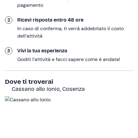
pagamento
Una volta presa quota ci troveremo subito a sorvolare la
piana di Sibari
, i
laghi
e il
Parco archeologico
.
2
Ricevi risposta entro 48 ore
Raggiungeremo poi la costa e di nuovo l'entroterra, fino
In caso di conferma, ti verrà addebitato il costo
al
Parco Nazionale del Pollino
. Durante il volo potremo
dell’attività
immortalare questi splendidi panorami scattando delle
fotografie
.
3
Vivi la tua esperienza
Il volo avrà una durata di circa
15 minuti
, al termine dei
Goditi l’attività e facci sapere come è andata!
quali faremo ritorno al punto di ritrovo per ricevere il
nostro
attestato di battesimo del volo
e concludere la
nostra esperienza.
Dove ti troverai
Cassano allo Ionio, Cosenza
A chi è rivolto
L'attività è adatta a tutti, a partire
dai 12 anni
. I
minori di
18 anni
possono partecipare
accompagnati
o
presentando una
liberatoria firmata dai genitori
.
Il
peso massimo
consentito per poter svolgere l'attività
è di
100 kg
; l'
altezza massima
consentita è di
190 cm
. È