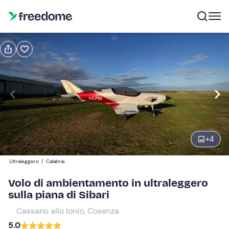
Prenota o regala
Prenota
Regala
Modifica
Navigate
forward
Modifica
07:00
to
interact
+
4
with
Partecipanti
1
the
200 €
Ultraleggero
/
Calabria
calendar
and
Volo di ambientamento in ultraleggero
select
sulla piana di Sibari
a
Cassano allo Ionio, Cosenza
date.
5.0
Press