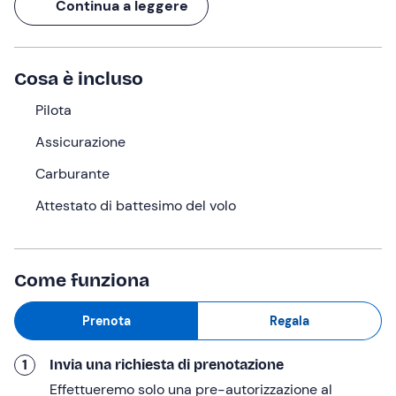
In compagnia di un
pilota esperto
, volerai per
15 minuti
Continua a leggere
in completa sicurezza. Pronto a decollare?
Cosa faremo
Cosa è incluso
L'appuntamento avrà luogo presso il punto di ritrovo a
Pilota
Cassano allo Ionio (CS)
, all'orario selezionato in fase di
prenotazione. Ad attenderci troveremo il nostro
pilota
Assicurazione
esperto
, che ci accompagnerà nella nostra
avventura
Carburante
ad alta quota
.
Attestato di battesimo del volo
Al nostro arrivo verremo accolti con uno snack, dando
inizio all'esperienza con un breve
tour della struttura
,
durante il quale parteciperemo a un
briefing
introduttivo
in preparazione al nostro volo.
Come funziona
Saliremo quindi a bordo del velivolo, un
ultraleggero
Prenota
Regala
Tecnam P92
biposto con doppi comandi
: questa
caratteristica ci permetterà di cimentarci ai comandi
1
Invia una richiesta di prenotazione
insieme al pilota, provando l'emozione unica di
condurre un aereo
!
Effettueremo solo una pre-autorizzazione al