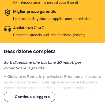
Ok ti rimborsiamo, ma non sai cosa ti perdi
Miglior prezzo garantito
Lo stesso della guida: non applichiamo commissioni
Assistenza 7 su 7
Contattaci quando vuoi. Non facciamo ghosting
Descrizione completa
Se ti dicessimo che bastano 20 minuti per
dimenticare la gravità?
A
Giuliano di Roma
, in provincia di
Frosinone
, ti aspetta
un emozionante
volo in deltaplano a motore biposto
.
Panorami spettacolari, adrenalina quanto basta e la
sensazione unica di volare sopra la
Valle della Masena
,
Continua a leggere
tra sorgenti nascoste e storie che risalgono addirittura
all’Imperatore Traiano.