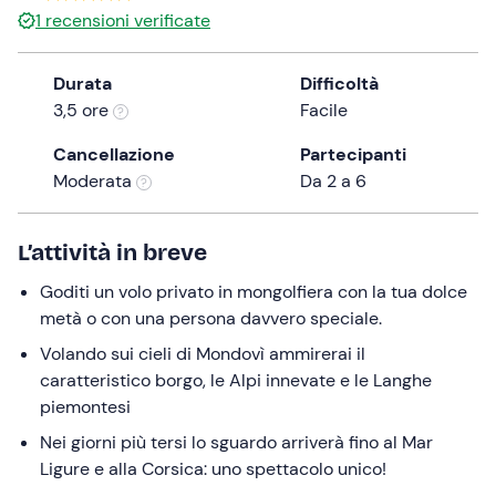
1
recensioni verificate
the
question
mark
Durata
Difficoltà
key
3,5 ore
Facile
to
Cancellazione
Partecipanti
get
Moderata
Da 2 a 6
the
keyboard
shortcuts
L’attività in breve
for
changing
Goditi un volo privato in mongolfiera con la tua dolce
dates.
metà o con una persona davvero speciale.
Volando sui cieli di Mondovì ammirerai il
caratteristico borgo, le Alpi innevate e le Langhe
piemontesi
Nei giorni più tersi lo sguardo arriverà fino al Mar
Ligure e alla Corsica: uno spettacolo unico!