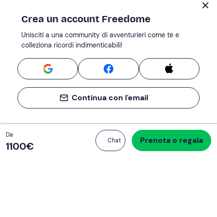
Crea un account Freedome
Unisciti a una community di avventurieri come te e
colleziona ricordi indimenticabili!
Continua con l'email
Totale
Da
Prenota o regala
Procedi all’acquisto
Chat
1.100 €
1100‎€
Se non sai mai cosa fare, sai cosa fare
Scrivi la tua email e scopri tante alternative all'aperitivo
e al divano