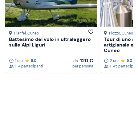
Pianfei
, Cuneo
Piozzo
, Cuneo
Battesimo del volo in ultraleggero
Tour di uno sto
sulle Alpi Liguri
artigianale e 
Cuneo
120 €
1 ora
5.0
2 ore
5.0
da
1-4 partecipanti
per persona
1-45 partecipan