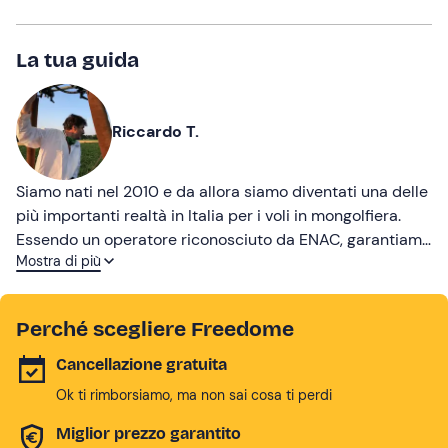
La tua guida
Riccardo T.
Siamo nati nel 2010 e da allora siamo diventati una delle
più importanti realtà in Italia per i voli in mongolfiera.
Essendo un operatore riconosciuto da ENAC, garantiamo
Mostra di più
la qualificazione dei piloti e la sicurezza dei mezzi
utilizzati per accompagnarvi nella meravigliosa
esperienza del volo in mongolfiera.
Perché scegliere Freedome
Cancellazione gratuita
Ok ti rimborsiamo, ma non sai cosa ti perdi
Miglior prezzo garantito