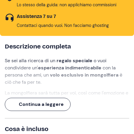
Lo stesso della guida: non applichiamo commissioni
Assistenza 7 su 7
Contattaci quando vuoi. Non facciamo ghosting
Descrizione completa
Se sei alla ricerca di un
regalo speciale
o vuoi
condividere un'
esperienza indimenticabile
con la
persona che ami, un
volo esclusivo in mongolfiera
è
ciò che fa per te.
La mongolfiera sarà tutta per voi, così come l'emozione e
lo
spettacolo panoramico
di cui godrete a bordo del
Continua a leggere
cesto di vimini
: un viaggio sui cieli di
Mondovì
trasportati dal vento, nella sua direzione e alla sua
velocità.
Cosa è incluso
La cittadina piemontese è una delle
migliori località