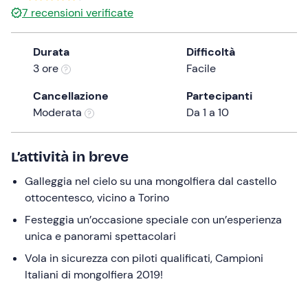
7
recensioni verificate
the
question
mark
Durata
Difficoltà
key
3 ore
Facile
to
Cancellazione
Partecipanti
get
Moderata
Da 1 a 10
the
keyboard
shortcuts
L’attività in breve
for
changing
Galleggia nel cielo su una mongolfiera dal castello
dates.
ottocentesco, vicino a Torino
Festeggia un’occasione speciale con un’esperienza
unica e panorami spettacolari
Vola in sicurezza con piloti qualificati, Campioni
Italiani di mongolfiera 2019!