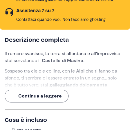
Assistenza 7 su 7
Contattaci quando vuoi. Non facciamo ghosting
Descrizione completa
Il rumore svanisce, la terra si allontana e all’improvviso
stai sorvolando il
Castello di Masino.
Sospeso tra cielo e colline, con le
Alpi
che ti fanno da
sfondo, ti sembra di essere entrato in un sogno… solo
che è tutto vero: stai
galleggiando dolcemente
nell'aria
a bordo di una
mongolfiera
.
Continua a leggere
Per
circa 1 ora
lasci che sia il vento a scegliere la strada,
mentre tu ti perdi nella vista e nell’emozione. 1 ora che
sembra un attimo, ma
ti resta dentro per sempre
.
Cosa è incluso
Cosa faremo