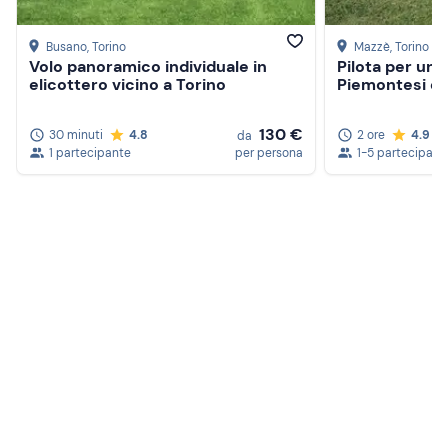
Busano
, Torino
Mazzè
, Torino
Volo panoramico individuale in
Pilota per un g
elicottero vicino a Torino
Piemontesi e V
130 €
30 minuti
4.8
2 ore
4.9
da
1 partecipante
per persona
1-5 partecipanti