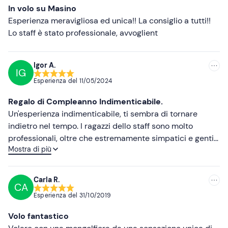
Abbigliamento comodo e scarpe sportive
In volo su Masino
Esperienza meravigliosa ed unica!! La consiglio a tutti!!
Non dimenticare di portare
Lo staff è stato professionale, avvoglient
Macchina fotografica
Igor A.
IG
Esperienza del
11/05/2024
Regalo di Compleanno Indimenticabile.
Un'esperienza indimenticabile, ti sembra di tornare
indietro nel tempo. I ragazzi dello staff sono molto
professionali, oltre che estremamente simpatici e gentili.
Mostra di più
Il volo non ha avuto un grande sviluppo per causa di
assenza di vento ma è stato comunque emozionante.
Bello il finale dove tutti i partecipanti collaborano per
Carla R.
CA
ripiegare il telo gigante della mongolfiera anche se
Esperienza del
31/10/2019
faticoso. Un grazie da Igor e Vanda.
Volo fantastico