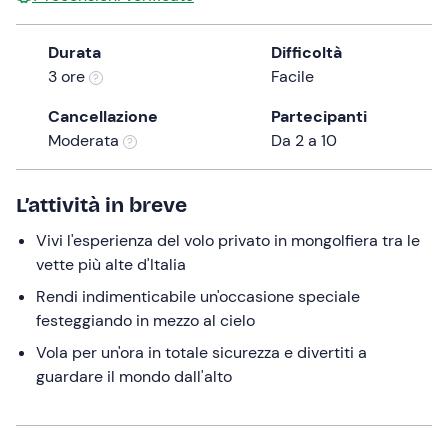
the
question
Durata
Difficoltà
mark
3 ore
Facile
key
Cancellazione
Partecipanti
to
Moderata
Da 2 a 10
get
the
keyboard
L’attività in breve
shortcuts
for
Vivi l'esperienza del volo privato in mongolfiera tra le
changing
vette più alte d'Italia
dates.
Rendi indimenticabile un'occasione speciale
festeggiando in mezzo al cielo
Vola per un'ora in totale sicurezza e divertiti a
guardare il mondo dall'alto