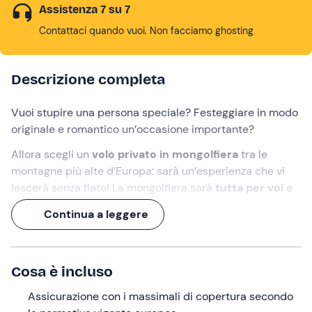
Assistenza 7 su 7
Contattaci quando vuoi. Non facciamo ghosting
Descrizione completa
Vuoi stupire una persona speciale? Festeggiare in modo
originale e romantico un’occasione importante?
Allora scegli un
volo privato in mongolfiera
tra le
montagne più alte d’Europa: sarà un’esperienza che vi
lascerà senza fiato! La mongolfiera sarà
tutta per voi
e
vi potrete godere con la massima tranquillità
un’ora di
Continua a leggere
volo
in uno dei luoghi più suggestivi d’Italia.
Volerete sospinti dal vento, ammirerete i
paesaggi
circostanti
e creerete ricordi unici.
Cosa è incluso
Cosa faremo
Assicurazione con i massimali di copertura secondo