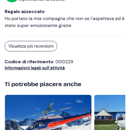
Abbigliamento consigliato
Regalo azzeccato
Ho portato la mia compagna che non se l'aspettava ed è
Abbigliamento comodo e scarpe da ginnastica
stato super emozionante grazie
Non dimenticare di portare
Macchina fotografica
Visualizza più recensioni
Bottiglietta d'acqua
Codice di riferimento
: 000229
Marsupio, zainetto o borsa poco ingombrante
Informazioni legali sull’attività
Ti potrebbe piacere anche