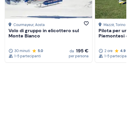
Courmayeur
, Aosta
Mazzè
, Torino
Volo di gruppo in elicottero sul
Pilota per un g
Monte Bianco
Piemontesi e V
195 €
30 minuti
5.0
2 ore
4.9
da
1-5 partecipanti
per persona
1-5 partecipanti