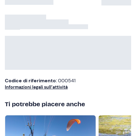
Loredana C.
Consigliate
Esperienza del
25/07/2026
Più recenti
Meno recenti
Più alte
Più basse
Esperienza da fare
Esperienza meravigliosa.. Partendo dallo staff molto
cordiale e preparato. Il volo ti lascia senza fiato. Ho
regalato questa esperienza al mio compagno ed è
Mostra di più
rimasto super contento.. Lo rifarò sicuramente
Ghazal P.
Esperienza del
25/04/2026