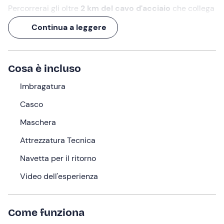
Percorrerai gli oltre
2 km del cavo d'acciaio
che collega
due alture a
strapiombo
sulla verdeggiante natura dei
Continua a leggere
Monti Lepini, in provincia di Latina,
e il brivido della
velocità e dell'altezza ti farà urlare di gioia!
Condividendo l'emozione di volare
fianco a fianco
con
Cosa è incluso
un amico, con un familiare o con la tua dolce metà, il
divertimento raddoppia!
Imbragatura
Casco
Cosa faremo
Maschera
L'impianto zipline si trova a
Rocca Massima
, in provincia
di
Latina
, sui
Monti Lepini
. Arrivati presso la struttura,
Attrezzatura Tecnica
sarete accolti dagli istruttori che vi forniranno
Navetta per il ritorno
l'attrezzatura da indossare
e tutte le
istruzioni
per
svolgere l'esperienza in
totale sicurezza
. Verrete
Video dell'esperienza
imbragati,
assicurati alla carrucola
e, quando sarà il
vostro turno,
uno a fianco all'altro
, vi lancerete nel
vuoto per lasciarvi scorrere lungo
il cavo d'acciaio di
Come funziona
2.225 m
e arrivare, in meno di 2 minuti, alla rampa finale.