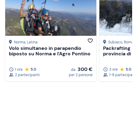
Definitely do it!
It was a great experience and the staff were brilliant,
highly recommended
ilary c.
Esperienza del
24/11/2024
0:19
Perfetto
Tutto perfetto staff molto simpatico
Visualizza più recensioni