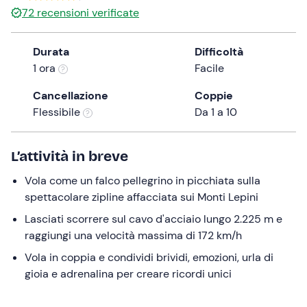
72
recensioni verificate
the
question
mark
Durata
Difficoltà
key
1 ora
Facile
to
Cancellazione
Coppie
get
Flessibile
Da 1 a 10
the
keyboard
shortcuts
L’attività in breve
for
changing
Vola come un falco pellegrino in picchiata sulla
dates.
spettacolare zipline affacciata sui Monti Lepini
Lasciati scorrere sul cavo d'acciaio lungo 2.225 m e
raggiungi una velocità massima di 172 km/h
Vola in coppia e condividi brividi, emozioni, urla di
gioia e adrenalina per creare ricordi unici