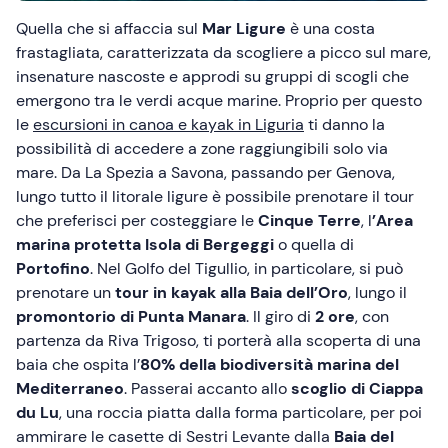
Quella che si affaccia sul
Mar Ligure
è una costa
frastagliata, caratterizzata da scogliere a picco sul mare,
insenature nascoste e approdi su gruppi di scogli che
emergono tra le verdi acque marine. Proprio per questo
le
escursioni in canoa e kayak in Liguria
ti danno la
possibilità di accedere a zone raggiungibili solo via
mare. Da La Spezia a Savona, passando per Genova,
lungo tutto il litorale ligure è possibile prenotare il tour
che preferisci per costeggiare le
Cinque Terre
, l
’Area
marina protetta Isola di Bergeggi
o quella di
Portofino
. Nel Golfo del Tigullio, in particolare, si può
prenotare un
tour in kayak alla Baia dell’Oro
, lungo il
promontorio di Punta Manara
. Il giro di
2 ore
, con
partenza da Riva Trigoso, ti porterà alla scoperta di una
baia che ospita l’
80% della biodiversità marina del
Mediterraneo
. Passerai accanto allo
scoglio di Ciappa
du Lu
, una roccia piatta dalla forma particolare, per poi
ammirare le casette di Sestri Levante dalla
Baia del