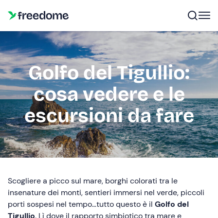
Golfo del Tigullio:
cosa vedere e le
escursioni da fare
Scogliere a picco sul mare, borghi colorati tra le
insenature dei monti, sentieri immersi nel verde, piccoli
porti sospesi nel tempo…tutto questo è il
Golfo del
Tigullio
. Lì dove il rapporto simbiotico tra mare e