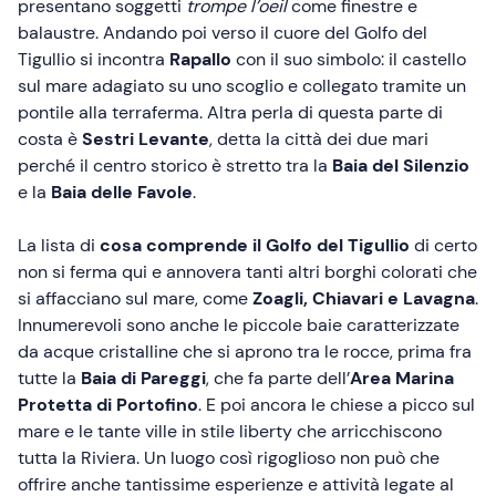
presentano soggetti
trompe l’oeil
come finestre e
balaustre. Andando poi verso il cuore del Golfo del
Tigullio si incontra
Rapallo
con il suo simbolo: il castello
sul mare adagiato su uno scoglio e collegato tramite un
pontile alla terraferma. Altra perla di questa parte di
costa è
Sestri Levante
, detta la città dei due mari
perché il centro storico è stretto tra la
Baia del Silenzio
e la
Baia delle Favole
.
La lista di
cosa comprende il Golfo del Tigullio
di certo
non si ferma qui e annovera tanti altri borghi colorati che
si affacciano sul mare, come
Zoagli, Chiavari e Lavagna
.
Innumerevoli sono anche le piccole baie caratterizzate
da acque cristalline che si aprono tra le rocce, prima fra
tutte la
Baia di Pareggi
, che fa parte dell’
Area Marina
Protetta di Portofino
. E poi ancora le chiese a picco sul
mare e le tante ville in stile liberty che arricchiscono
tutta la Riviera. Un luogo così rigoglioso non può che
offrire anche tantissime esperienze e attività legate al