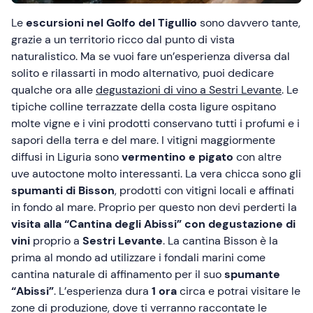
Le
escursioni nel Golfo del Tigullio
sono davvero tante,
grazie a un territorio ricco dal punto di vista
naturalistico. Ma se vuoi fare un’esperienza diversa dal
solito e rilassarti in modo alternativo, puoi dedicare
qualche ora alle
degustazioni di vino a Sestri Levante
. Le
tipiche colline terrazzate della costa ligure ospitano
molte vigne e i vini prodotti conservano tutti i profumi e i
sapori della terra e del mare. I vitigni maggiormente
diffusi in Liguria sono
vermentino e pigato
con altre
uve autoctone molto interessanti. La vera chicca sono gli
spumanti di Bisson
, prodotti con vitigni locali e affinati
in fondo al mare. Proprio per questo non devi perderti la
visita alla “Cantina degli Abissi” con degustazione di
vini
proprio a
Sestri Levante
. La cantina Bisson è la
prima al mondo ad utilizzare i fondali marini come
cantina naturale di affinamento per il suo
spumante
“Abissi”
. L’esperienza dura
1 ora
circa e potrai visitare le
zone di produzione, dove ti verranno raccontate le