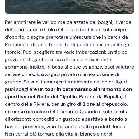
Per ammirare le variopinte palazzate dei borghi, il verde
dei promontori e il blu delle baie tutti in un solo colpo
d’occhio, bisogna
prenotare un’escursione in barca da
Portofino
o da un altro dei tanti punti di partenza lungo il
litorale. Puoi scegliere tra varie imbarcazioni: un tipico
gozzo, un’elegante barca a vela o un divertente
gommone. Inoltre, in base alle tue esigenze, puoi valutare
se fare un esclusivo giro privato o un’escursione di
gruppo. Se vuoi immergerti totalmente nei colori liguri
puoi scegliere un
tour in catamarano al tramonto con
aperitivo nel Golfo del Tigullio
. Partirai da
Rapallo
, il
centro della Riviera, per un giro di
2 ore
al crepuscolo,
immerso nei colori del tramonto. Quando il sole si tuffa
all’orizzonte concediti un gustoso
aperitivo a bordo
a
base di prosecco, vino, focaccia e altri prodotti locali.
Non vorrai più tornare alla vita in bianco e nero!