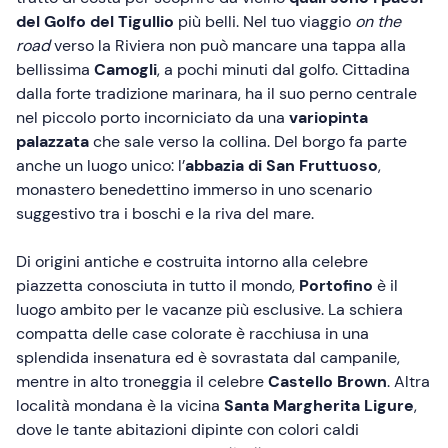
del Golfo del Tigullio
più belli. Nel tuo viaggio
on the
road
verso la Riviera non può mancare una tappa alla
bellissima
Camogli
, a pochi minuti dal golfo. Cittadina
dalla forte tradizione marinara, ha il suo perno centrale
nel piccolo porto incorniciato da una
variopinta
palazzata
che sale verso la collina. Del borgo fa parte
anche un luogo unico: l’
abbazia di San Fruttuoso
,
monastero benedettino immerso in uno scenario
suggestivo tra i boschi e la riva del mare.
Di origini antiche e costruita intorno alla celebre
piazzetta conosciuta in tutto il mondo,
Portofino
è il
luogo ambito per le vacanze più esclusive. La schiera
compatta delle case colorate è racchiusa in una
splendida insenatura ed è sovrastata dal campanile,
mentre in alto troneggia il celebre
Castello Brown
. Altra
località mondana è la vicina
Santa Margherita Ligure
,
dove le tante abitazioni dipinte con colori caldi