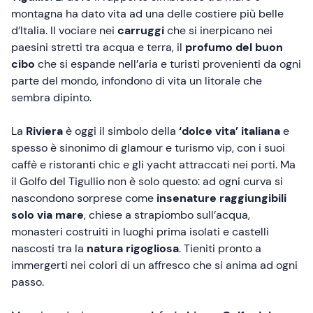
montagna ha dato vita ad una delle costiere più belle
d’Italia. Il vociare nei
carruggi
che si inerpicano nei
paesini stretti tra acqua e terra, il
profumo del buon
cibo
che si espande nell’aria e turisti provenienti da ogni
parte del mondo, infondono di vita un litorale che
sembra dipinto.
La
Riviera
è oggi il simbolo della
‘dolce vita’ italiana
e
spesso è sinonimo di glamour e turismo vip, con i suoi
caffè e ristoranti chic e gli yacht attraccati nei porti. Ma
il Golfo del Tigullio non è solo questo: ad ogni curva si
nascondono sorprese come
insenature raggiungibili
solo via mare
, chiese a strapiombo sull’acqua,
monasteri costruiti in luoghi prima isolati e castelli
nascosti tra la
natura rigogliosa
. Tieniti pronto a
immergerti nei colori di un affresco che si anima ad ogni
passo.