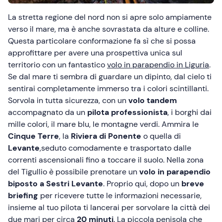
La stretta regione del nord non si apre solo ampiamente
verso il mare, ma è anche sovrastata da alture e colline.
Questa particolare conformazione fa sì che si possa
approfittare per avere una prospettiva unica sul
territorio con un fantastico
volo in parapendio in Liguria
.
Se dal mare ti sembra di guardare un dipinto, dal cielo ti
sentirai completamente immerso tra i colori scintillanti.
Sorvola in tutta sicurezza, con un
volo tandem
accompagnato da un
pilota professionista
, i borghi dai
mille colori, il mare blu, le montagne verdi. Ammira le
Cinque Terre
, la
Riviera di Ponente
o quella di
Levante
,seduto comodamente e trasportato dalle
correnti ascensionali fino a toccare il suolo. Nella zona
del Tigullio è possibile prenotare un
volo in parapendio
biposto a Sestri Levante
. Proprio qui, dopo un
breve
briefing
per ricevere tutte le informazioni necessarie,
insieme al tuo pilota ti lancerai per sorvolare la città dei
due mari per circa
20 minuti
. La piccola penisola che