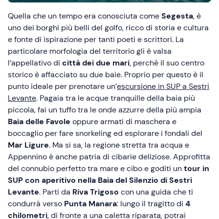
Quella che un tempo era conosciuta come
Segesta
, è
uno dei borghi più belli del golfo, ricco di storia e cultura
e fonte di ispirazione per tanti poeti e scrittori. La
particolare morfologia del territorio gli è valsa
l’appellativo di
città dei due mari
, perché il suo centro
storico è affacciato su due baie. Proprio per questo è il
punto ideale per prenotare un’
escursione in SUP a Sestri
Levante
. Pagaia tra le acque tranquille della baia più
piccola, fai un tuffo tra le onde azzurre della più ampia
Baia delle Favole
oppure armati di maschera e
boccaglio per fare snorkeling ed esplorare i fondali del
Mar Ligure
. Ma si sa, la regione stretta tra acqua e
Appennino è anche patria di cibarie deliziose. Approfitta
del connubio perfetto tra mare e cibo e goditi un
tour in
SUP con aperitivo nella Baia del Silenzio di Sestri
Levante
. Parti da
Riva Trigoso
con una guida che ti
condurrà verso
Punta Manara
: lungo il tragitto di
4
chilometri
, di fronte a una caletta riparata, potrai