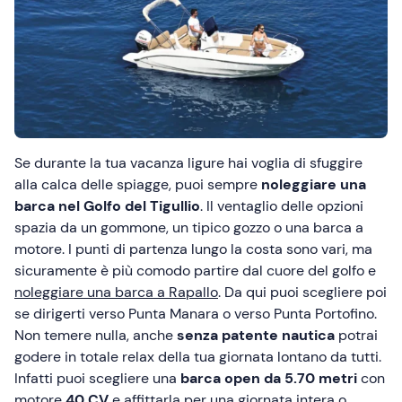
Se durante la tua vacanza ligure hai voglia di sfuggire
alla calca delle spiagge, puoi sempre
noleggiare una
barca nel Golfo del Tigullio
. Il ventaglio delle opzioni
spazia da un gommone, un tipico gozzo o una barca a
motore. I punti di partenza lungo la costa sono vari, ma
sicuramente è più comodo partire dal cuore del golfo e
noleggiare una barca a Rapallo
. Da qui puoi scegliere poi
se dirigerti verso Punta Manara o verso Punta Portofino.
Non temere nulla, anche
senza patente nautica
potrai
godere in totale relax della tua giornata lontano da tutti.
Infatti puoi scegliere una
barca open da 5.70 metri
con
motore
40 CV
e affittarla per una giornata intera o