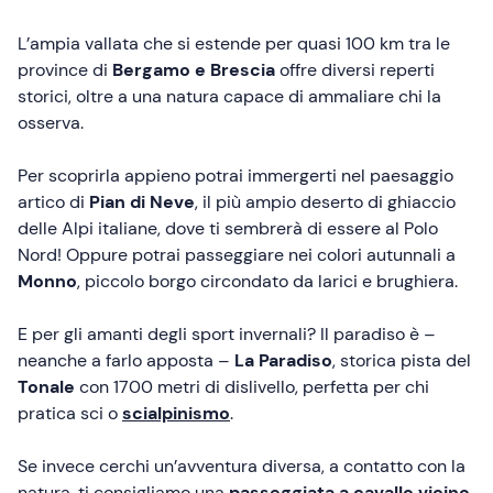
L’ampia vallata che si estende per quasi 100 km tra le
province di
Bergamo e Brescia
offre diversi reperti
storici, oltre a una natura capace di ammaliare chi la
osserva.
Per scoprirla appieno potrai immergerti nel paesaggio
artico di
Pian di Neve
, il più ampio deserto di ghiaccio
delle Alpi italiane, dove ti sembrerà di essere al Polo
Nord! Oppure potrai passeggiare nei colori autunnali a
Monno
, piccolo borgo circondato da larici e brughiera.
E per gli amanti degli sport invernali? Il paradiso è –
neanche a farlo apposta –
La Paradiso
, storica pista del
Tonale
con 1700 metri di dislivello, perfetta per chi
pratica
sci o
scialpinismo
.
Se invece cerchi un’avventura diversa, a contatto con la
natura, ti consigliamo una
passeggiata a cavallo vicino