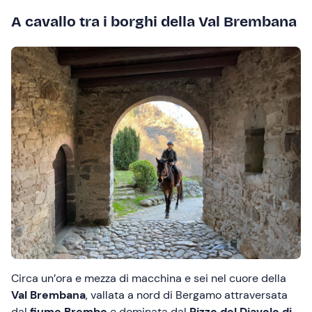
A cavallo tra i borghi della Val Brembana
Circa un’ora e mezza di macchina e sei nel cuore della
Val Brembana
, vallata a nord di Bergamo attraversata
dal
fiume Brembo
e dominata dal
Pizzo del Diavolo di