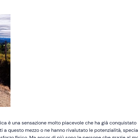
trica è una sensazione molto piacevole che ha già conquistato n
iti a questo mezzo o ne hanno rivalutato le potenzialità, speci
 sforzo fisico. Ma ancor di più sono le persone che grazie al 