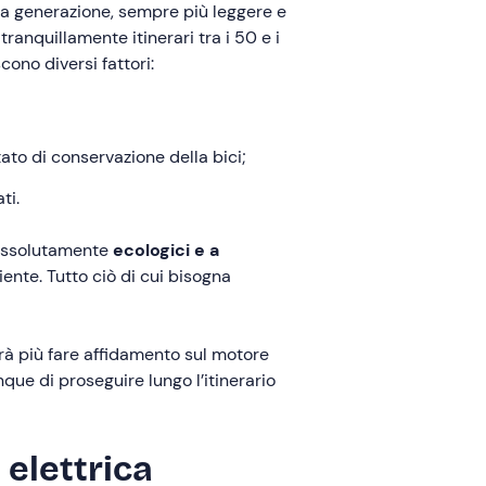
ma generazione, sempre più leggere e
ranquillamente itinerari tra i 50 e i
cono diversi fattori:
stato di conservazione della bici;
ti.
o assolutamente
ecologici e a
ente. Tutto ciò di cui bisogna
trà più fare affidamento sul motore
ue di proseguire lungo l’itinerario
 elettrica