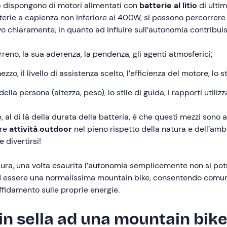
e
dispongono di motori alimentati con
batterie al litio
di ulti
erie a capienza non inferiore ai 400W, si possono percorrere t
vo chiaramente, in quanto ad influire sull’autonomia contribuis
erreno, la sua aderenza, la pendenza, gli agenti atmosferici;
ezzo, il livello di assistenza scelto, l’efficienza del motore, lo 
della persona (altezza, peso), lo stile di guida, i rapporti utilizza
, al di là della durata della batteria, è che questi mezzi son
ere
attività outdoor
nel pieno rispetto della natura e dell’ambi
 divertirsi!
paura, una volta esaurita l’autonomia semplicemente non si po
à ad essere una normalissima mountain bike, consentendo comunq
fidamento sulle proprie energie.
 in sella ad una mountain bike