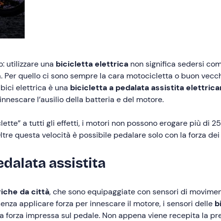
: utilizzare una
bicicletta elettrica
non significa sedersi com
 Per quello ci sono sempre la cara motocicletta o buon vecchi
 bici elettrica è una
bicicletta a pedalata assistita elettri
escare l’ausilio della batteria e del motore.
ette” a tutti gli effetti, i motori non possono erogare più di 2
re questa velocità è possibile pedalare solo con la forza dei
dalata assistita
riche da città
, che sono equipaggiate con sensori di movimen
enza applicare forza per innescare il motore, i sensori delle
b
 la forza impressa sul pedale. Non appena viene recepita la pre