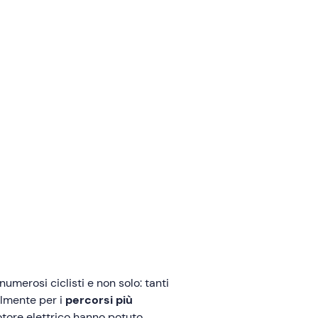
umerosi ciclisti e non solo: tanti
almente per i
percorsi più
motore elettrico hanno potuto