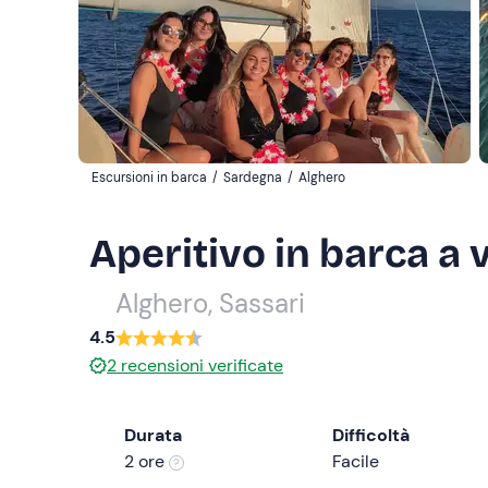
Escursioni in barca
/
Sardegna
/
Alghero
Aperitivo in barca a 
Alghero, Sassari
4.5
2
recensioni verificate
Durata
Difficoltà
2 ore
Facile