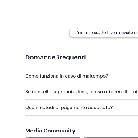
Abbigliamento da mare
Scarpe con suola bianca
Costume da bagno
L’indirizzo esatto ti verrà inviato 
Giacca a vento
Domande frequenti
Come funziona in caso di maltempo?
Se cancello la prenotazione, posso ottenere il ri
Quali metodi di pagamento accettate?
Media Community