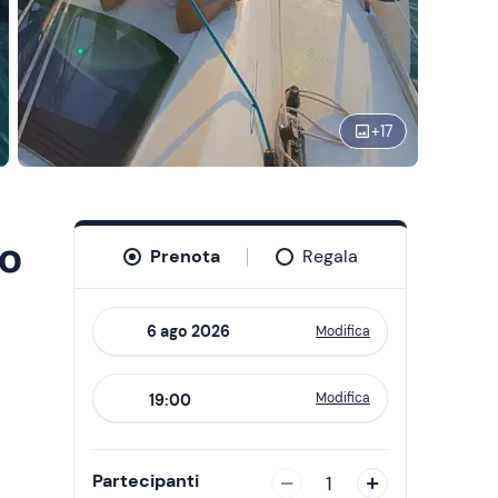
+
17
ro
Prenota
Regala
Modifica
Navigate
forward
Modifica
19:00
to
interact
with
Partecipanti
1