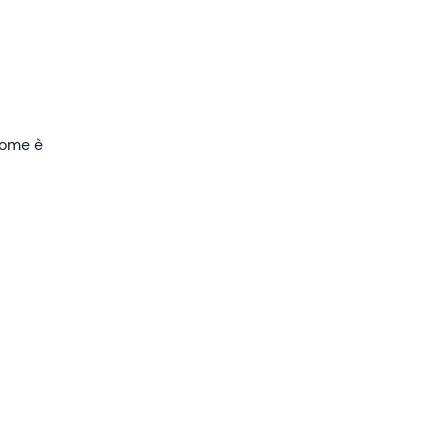
o
 come è
one
atti