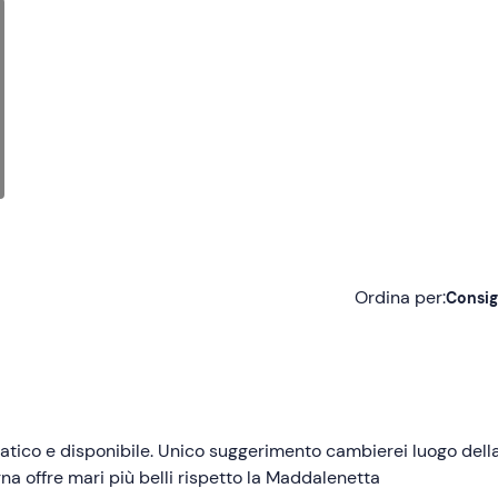
Ordina per:
Consig
Consigliate
Più recenti
Meno recenti
atico e disponibile. Unico suggerimento cambierei luogo dell
gna offre mari più belli rispetto la Maddalenetta
Più alte