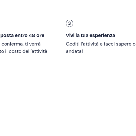
ini da 0 a 1 anno
partecipano gratuitamente. I minori devon
3
lle
.
sposta entro 48 ore
Vivi la tua esperienza
i conferma, ti verrà
Goditi l’attività e facci sapere
 il costo dell’attività
andata!
onfermata al raggiungimento di
minimo 6 partecipanti
.
a vela del 2016 di 10 metri dotata di WC, 2 cabine a disposizi
 ammessi
a bordo.
 condizioni meteo marine della giornata.
 mezzi pubblici
.
 allo skipper con un anticipo di almeno 24h (riceverai i cont