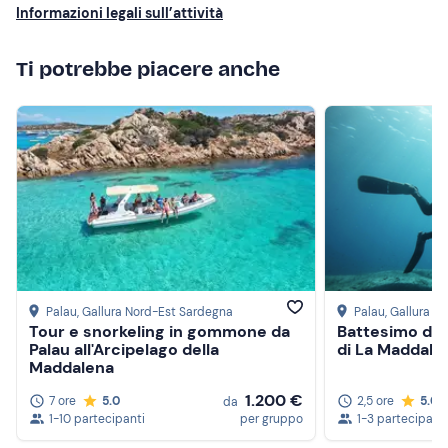
Telo mare
Informazioni legali sull’attività
Ti potrebbe piacere anche
Palau
, Gallura Nord-Est Sardegna
Palau
, Gallura 
Tour e snorkeling in gommone da
Battesimo del
Palau all'Arcipelago della
di La Maddale
Maddalena
1.200 €
7 ore
5.0
2,5 ore
5.0
da
1-10 partecipanti
per gruppo
1-3 partecipanti