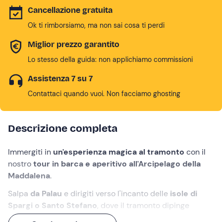
Cancellazione gratuita
Ok ti rimborsiamo, ma non sai cosa ti perdi
Miglior prezzo garantito
Lo stesso della guida: non applichiamo commissioni
Assistenza 7 su 7
Contattaci quando vuoi. Non facciamo ghosting
Descrizione completa
Immergiti in
un'esperienza magica al tramonto
con il
nostro
tour in barca e aperitivo all'Arcipelago della
Maddalena
.
Salpa
da Palau
e dirigiti verso l'incanto delle
isole di
Spargi o Santo Stefano
, dove il tramonto dipinge
scenari da togliere il fiato. Goditi
un tuffo
dalla barca e