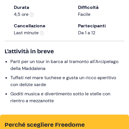
the
Durata
Difficoltà
question
4,5 ore
Facile
mark
Cancellazione
Partecipanti
key
Last minute
Da 1 a 12
to
get
the
L’attività in breve
keyboard
Parti per un tour in barca al tramonto all'Arcipelago
shortcuts
della Maddalena
for
changing
Tuffati nel mare tuchese e gusta un ricco aperitivo
dates.
con delizie sarde
Goditi musica e divertimento sotto le stelle con
rientro a mezzanotte
Perché scegliere Freedome