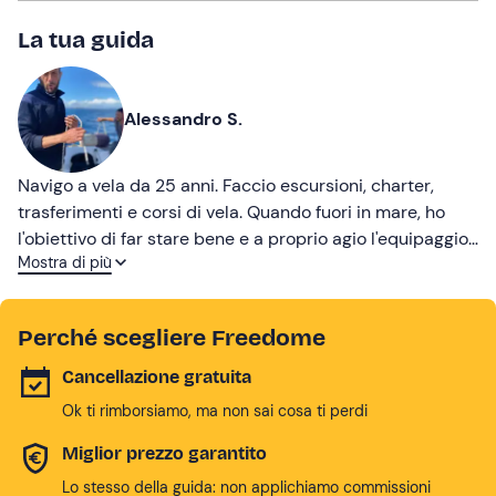
La tua guida
Alessandro S.
Navigo a vela da 25 anni. Faccio escursioni, charter,
trasferimenti e corsi di vela. Quando fuori in mare, ho
l'obiettivo di far stare bene e a proprio agio l'equipaggio.
Mostra di più
Amo trasmettere la passione per il mare, la navigazione
a vela e la vita a bordo!
Perché scegliere Freedome
Cancellazione gratuita
Ok ti rimborsiamo, ma non sai cosa ti perdi
Miglior prezzo garantito
Lo stesso della guida: non applichiamo commissioni