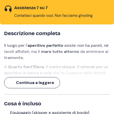
Assistenza 7 su 7
Contattaci quando vuoi. Non facciamo ghosting
Descrizione completa
Il luogo per l'
aperitivo perfetto
esiste: non ha pareti, né
tavoli affollati, ma il
mare tutto attorno
da ammirare al
tramonto.
A
Quartu Sant’Elena
, il nostro skipper ti attende per un
aperitivo in barca a vela
che ha il sapore della libertà:
navigherai nel
Golfo degli Angeli
, cogliendo l'occasione
Continua a leggere
per tuffarti nelle baie illuminate dalla luce calda del sole
calante.
Un'
esperienza di 3 ore
, perfetta per brindare in
Cosa è incluso
compagnia!
Equipaggio (skipper e assistente di bordo)