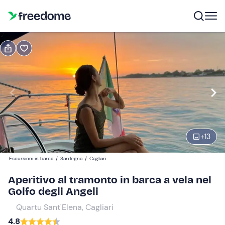
Prenota o regala
Prenota
Regala
Modifica
Navigate
forward
Modifica
19:00
to
interact
+
13
with
Partecipanti
1
the
80 €
Escursioni in barca
/
Sardegna
/
Cagliari
calendar
and
Aperitivo al tramonto in barca a vela nel
select
Golfo degli Angeli
a
Quartu Sant'Elena, Cagliari
date.
4.8
Press