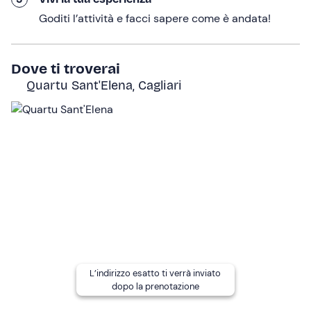
accompagnati da una bevanda a scelta tra cui
Goditi l’attività e facci sapere come è andata!
prosecco, vino, birra, spirtz o bibite analcoliche. Il tutto in
un’
atmosfera intima e rilassata
, lontani dal caos e
immersi nella magia della natura.
Dove ti troverai
Quartu Sant'Elena, Cagliari
Con il sole che scivola oltre l’orizzonte, riprenderemo la
navigazione per rientrare al punto di partenza.
L'escursione avrà
durata totale 3 ore
circa.
A chi è rivolto
L'esperienza è
adatta a tutti
, senza limiti di età; i minori
di 18 anni possono partecipare accompagnati da un
adulto o presentando una liberatoria firmata.
L'imbarcazione
non è accessibile in sedia a rotelle
ma
le
persone con mobilità ridotta sono le benvenute a
bordo
: contatta lo skipper ai recapiti indicati nell'email
L’indirizzo esatto ti verrà inviato
di conferma della prenotazione per segnalare la
dopo la prenotazione
presenza e richiedere supporto all'imbarco.