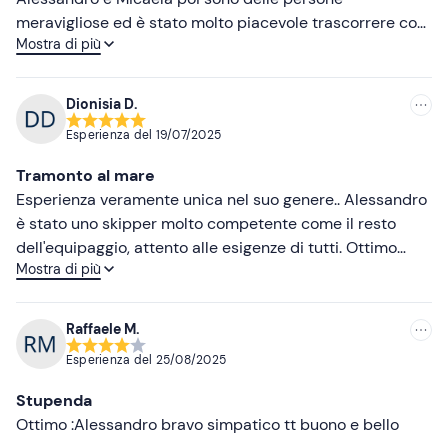
meravigliose ed è stato molto piacevole trascorrere con
Mostra di più
loro la serata. Aperitivo top!
Dionisia D.
Esperienza del
19/07/2025
Tramonto al mare
Esperienza veramente unica nel suo genere.. Alessandro
è stato uno skipper molto competente come il resto
dell'equipaggio, attento alle esigenze di tutti. Ottimo
Mostra di più
l'aperitivo ..super abbondante e tutto molto fresco.
Sicuramente da ripetere
Raffaele M.
Esperienza del
25/08/2025
Stupenda
Ottimo :Alessandro bravo simpatico tt buono e bello