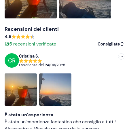
Abbigliamento consigliato
Abbigliamento comodo adatto alla stagione
Costume da bagno
Recensioni dei clienti
4.8
Giacca a vento
5
recensioni verificate
Consigliate
Non dimenticare di portare
Cristina S.
Documento di identità
CR
Consigliate
Esperienza del
24/08/2025
Telo mare
Più recenti
Meno recenti
Più alte
Più basse
É stata un’esperienza...
É stata un’esperienza fantastica che consiglio a tutti!
Alessandro e Micaela poi sono delle persone