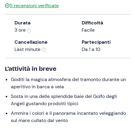
5
recensioni verificate
the
question
mark
Durata
Difficoltà
key
3 ore
Facile
to
Cancellazione
Partecipanti
get
Last minute
Da 1 a 10
the
keyboard
shortcuts
L’attività in breve
for
changing
Goditi la magica atmosfera del tramonto durante un
dates.
aperitivo in barca a vela
Sosta in una delle splendide baie del Golfo degli
Angeli gustando prodotti tipici
Ammira i colori e il panorama incantato veleggiando
sul mare cullato dal vento