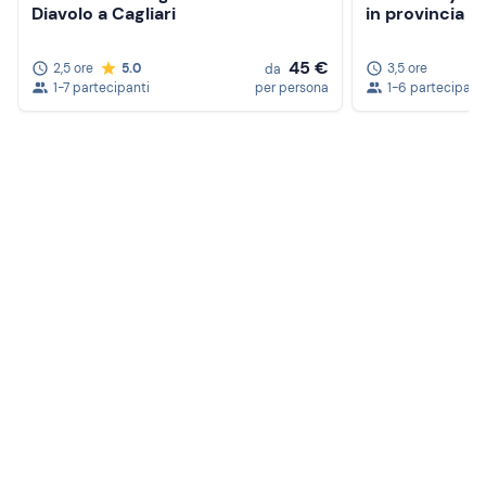
Diavolo a Cagliari
in provincia di
45 €
2,5 ore
5.0
3,5 ore
da
1-7 partecipanti
per persona
1-6 partecipant