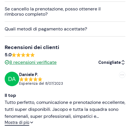
Altre informazioni
Se cancello la prenotazione, posso ottenere il
rimborso completo?
Attenzione!
Presentarsi almeno
30 minuti prima
dell'inizio dell'attività.
Quali metodi di pagamento accettate?
Il tour è disponibile
da aprile a ottobre
,
compatibilmente con le condizioni meteo-marine.
Recensioni dei clienti
Il
punto di immersione può variare
a seconda delle
5.0
condizioni meteo marine.
8
recensioni verificate
Consigliate
Abbigliamento consigliato
Daniele P.
DA
Consigliate
Costume da bagno
Esperienza del
8/07/2023
Più recenti
Non dimenticare di portare
Il top
Telo mare
Meno recenti
Tutto perfetto, comunicazione e prenotazione eccellente,
tutti super disponibili. Jacopo e tutta la squadra sono
Più alte
fenomenali, super professionali, simpatici e
Mostra di più
premurosi..una famiglia. Ringrazio ancora di cuore
Più basse