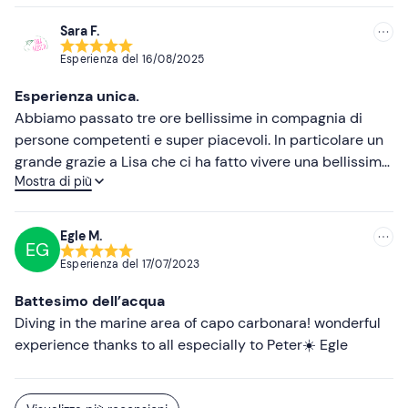
Jacopo per avermi aiutato a rendere possibile la
proposta di matrimonio sott’acqua che è andata
Sara F.
benissimo 😁. Grazie ancora di tutto, ci rivediamo presto.
Esperienza del
16/08/2025
Esperienza unica.
Abbiamo passato tre ore bellissime in compagnia di
persone competenti e super piacevoli. In particolare un
grande grazie a Lisa che ci ha fatto vivere una bellissima
Mostra di più
esperienza mettendoci a nostro agio in una situazione
per noi nuova. Consigliamo tantissimo.
Egle M.
EG
Esperienza del
17/07/2023
Battesimo dell’acqua
Diving in the marine area of ​​capo carbonara! wonderful
experience thanks to all especially to Peter☀️ Egle