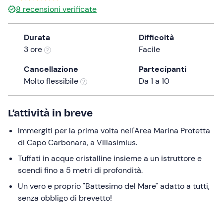
8
recensioni verificate
the
question
mark
Durata
Difficoltà
key
3 ore
Facile
to
Cancellazione
Partecipanti
get
Molto flessibile
Da 1 a 10
the
keyboard
shortcuts
L’attività in breve
for
changing
Immergiti per la prima volta nell'Area Marina Protetta
dates.
di Capo Carbonara, a Villasimius.
Tuffati in acque cristalline insieme a un istruttore e
scendi fino a 5 metri di profondità.
Un vero e proprio "Battesimo del Mare" adatto a tutti,
senza obbligo di brevetto!