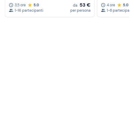
53 €
3,5 ore
5.0
4 ore
5.0
da
1-16 partecipanti
per persona
1-8 partecipanti