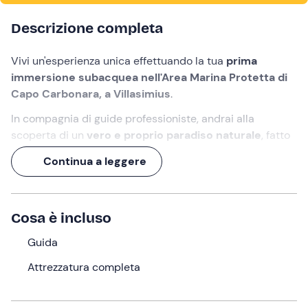
Descrizione completa
Vivi un'esperienza unica effettuando la tua
prima
immersione subacquea nell'Area Marina Protetta di
Capo Carbonara, a Villasimius
.
In compagnia di guide professioniste, andrai alla
scoperta di un
vero e proprio paradiso naturale
, fatto
di rocce granitiche e praterie subacquee dagli
Continua a leggere
incredibili colori.
Potrai osservare un
grande varietà di specie marine
:
dalle piante come la
Posidonia Oceanica
fino ai pesci
Cosa è incluso
più grandi come la
Cernia
(
Epinephelus marginatus
),
passando per le piccole e magiche
Guida
Castagnole
(
Chromis chromis
) e i temibili ma innocui
Barracuda
Attrezzatura completa
(
Sphyraena viridensis
).
Che aspetti? Tuffati nelle acque cristalline della