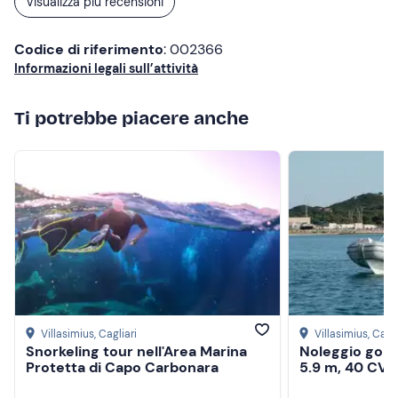
Visualizza più recensioni
Codice di riferimento
: 002366
Informazioni legali sull’attività
Ti potrebbe piacere anche
Villasimius
, Cagliari
Villasimius
, Cagli
Snorkeling tour nell'Area Marina
Noleggio gomm
Protetta di Capo Carbonara
5.9 m, 40 CV