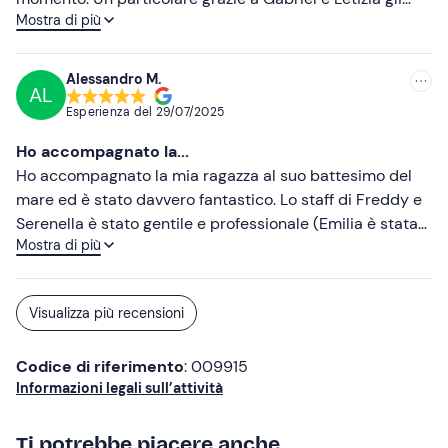
Mostra di più
istruttori che hanno accompagnato me e mio padre
nella nostra prima immersione per il battesimo del mare.
Letizia con la sua pazienza e professionalità è riuscita a
Alessandro M.
AL
farmi immergere malgrado qualche difficoltà iniziale.
Esperienza del
29/07/2025
Torneremo sicuramente. Grazie di tutto porteremo per
sempre questa esperienza nel cuore!
Ho accompagnato la...
Ho accompagnato la mia ragazza al suo battesimo del
mare ed è stato davvero fantastico. Lo staff di Freddy e
Serenella è stato gentile e professionale (Emilia è stata
Mostra di più
super disponibile), ed infatti lei si è sentita subito
tranquilla. Emozionante vederla così felice sott'acqua!
Blu dive assolutamente da provare!!
Visualizza più recensioni
Codice di riferimento
: 009915
Informazioni legali sull’attività
Ti potrebbe piacere anche