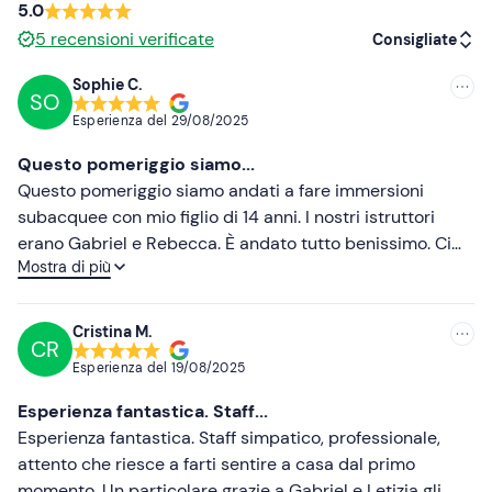
5.0
accompagnatori è soggetta alla disponibilità dei posti
5
recensioni verificate
sulla barca.
Consigliate
Abbigliamento consigliato
Sophie C.
SO
Consigliate
Costume da bagno
Esperienza del
29/08/2025
Più recenti
Non dimenticare di portare
Questo pomeriggio siamo...
Meno recenti
Questo pomeriggio siamo andati a fare immersioni
Asciugamano
subacquee con mio figlio di 14 anni. I nostri istruttori
Più alte
erano Gabriel e Rebecca. È andato tutto benissimo. Ci
Mostra di più
hanno spiegato tutto in modo chiaro, e anche in
Più basse
francese! Ci siamo immersi per circa 30 minuti, fino a
una profondità di 10 metri. Abbiamo chiesto di ripetere
Cristina M.
CR
l'immersione il giorno dopo perché ci siamo divertiti
Esperienza del
19/08/2025
tantissimo!
Esperienza fantastica. Staff...
Esperienza fantastica. Staff simpatico, professionale,
attento che riesce a farti sentire a casa dal primo
momento. Un particolare grazie a Gabriel e Letizia gli