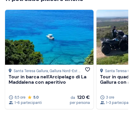
Santa Teresa Gallura
, Gallura Nord-Est Sardegna
Santa Teresa Gal
Tour in barca nell'Arcipelago di La
Tour in quad a
Maddalena con aperitivo
Gallura con ap
120 €
8,5 ore
5.0
3 ore
da
1-6 partecipanti
per persona
1-3 partecipanti