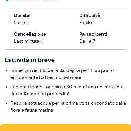
the
question
Durata
Difficoltà
mark
2 ore
Facile
key
Cancellazione
Partecipanti
to
Last minute
Da 1 a 7
get
the
keyboard
L’attività in breve
shortcuts
for
Immergiti nel blu della Sardegna per il tuo primo
changing
emozionante battesimo del mare
dates.
Esplora i fondali per circa 30 minuti con un istruttore
fino a 10 metri di profondità
Respira sott'acqua per la prima volta circondato dalla
flora e fauna marina