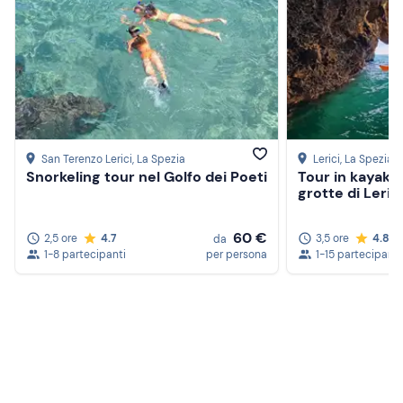
San Terenzo Lerici
, La Spezia
Lerici
, La Spezia
Snorkeling tour nel Golfo dei Poeti
Tour in kayak tr
grotte di Leric
60 €
2,5 ore
4.7
3,5 ore
4.8
da
1-8 partecipanti
per persona
1-15 partecipanti