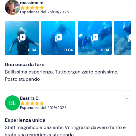
massimo m.
Consigliate
Esperienza del
25/08/2025
Più recenti
Meno recenti
Più alte
0:04
0:04
0:04
Più basse
Una cosa da fare
Bellissima esperienza. Tutto organizzato benissimo.
Posto stupendo
Beatriz C.
BE
Esperienza del
2/09/2023
Esperienza unica
Staff magnifico e paziente. Vi ringrazio davvero tanto è
stata una esperienza stupenda