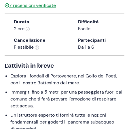
7
recensioni verificate
the
question
mark
Durata
Difficoltà
key
2 ore
Facile
to
Cancellazione
Partecipanti
get
Flessibile
Da 1 a 6
the
keyboard
shortcuts
L’attività in breve
for
changing
Esplora i fondali di Portovenere, nel Golfo dei Poeti,
dates.
con il nostro Battesimo del mare.
Immergiti fino a 5 metri per una passeggiata fuori dal
comune che ti farà provare l’emozione di respirare
sott'acqua.
Un istruttore esperto ti fornirà tutte le nozioni
fondamentali per goderti il panorama subacqueo
divertendoti.