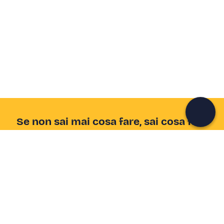
Crea un account Freedome
Unisciti a una community di avventurieri come te e
colleziona ricordi indimenticabili!
Continua con l'email
Se non sai mai cosa fare, sai cosa fare
Scrivi la tua email e scopri tante alternative all'aperitivo
e al divano
Indirizzo email
Iscriviti ora