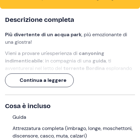
Descrizione completa
Più divertente di un acqua park
, più emozionante di
una giostra!
Vieni a provare un'esperienza di
canyoning
indimenticabile
: in compagnia di una
guida
, ti
avventurerai nel letto del
torrente Bordina
esplorando
lo scenario naturale della
Valle di San Lucano
, a ridosso
Continua a leggere
delle
Dolomiti Bellunesi
.
Un percorso di circa 4 ore tra incredibili
calate in
corda
!
Cosa è incluso
Cosa faremo
Guida
L'appuntamento è nel punto di ritrovo in località
Col di
Attrezzatura completa (imbrago, longe, moschettoni,
Prà
nel comune di Taibon Agordino (BL). Ad attenderci
discensore, casco, muta, calzari)