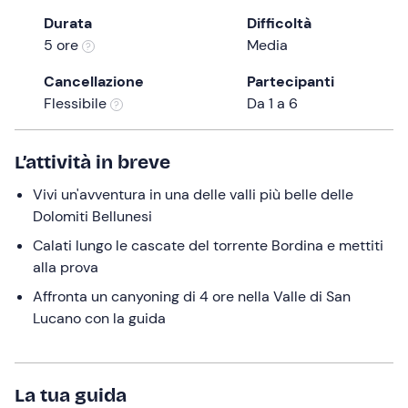
the
Durata
Difficoltà
question
5 ore
Media
mark
Cancellazione
Partecipanti
key
Flessibile
Da 1 a 6
to
get
the
L’attività in breve
keyboard
Vivi un'avventura in una delle valli più belle delle
shortcuts
Dolomiti Bellunesi
for
changing
Calati lungo le cascate del torrente Bordina e mettiti
dates.
alla prova
Affronta un canyoning di 4 ore nella Valle di San
Lucano con la guida
La tua guida