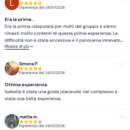
Consigliate
quattro zampe, informa la guida ai recapiti indicati
Esperienza del
24/01/2026
nell'email di conferma della prenotazione.
Più recenti
Era la prima...
È possibile concludere l'esperienza con una
cena in
Meno recenti
Era la prima ciaspolata per molti del gruppo e siamo
rifugio
con menù convenzionato (primo, secondo,
rimasti molto contenti di questa prima esperienza. La
contorno, acqua e caffè, al costo extra di 30€ da pagare
Più alte
difficoltá non é stata eccessiva e il panorama innevato
in loco). Contatta la guida per riservare il tuo posto al
Mostra di più
serale meritava l'uscita. La nostra guida è stata sempre
ristorante e comunicare eventuali
allergie e
Più basse
presente, con l'aiuto iniziale con le ciaspole e con le
intolleranze alimentari
.
narrazioni che hanno accompagnato la camminata. Il
Simona P.
Abbigliamento consigliato
tempo purtroppo era un po' coperto ma alla fine si è
Esperienza del
24/01/2026
schiarito e siamo riusciti a vedere anche qualche stella.
Scarponi da trekking alti
Molto piacevole anche la cena dopo la camminata
Ottima esperienza
Abbigliamento comodo e traspirante
nell'osteria consigliata
Isabella è stata una guida piacevole, nel complesso è
stata una bella esperienza.
Giacca da neve
Guanti e cappello
mattia m.
Non dimenticare di portare
Esperienza del
24/01/2026