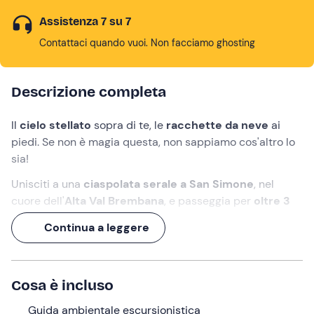
Assistenza 7 su 7
Contattaci quando vuoi. Non facciamo ghosting
Descrizione completa
Il
cielo stellato
sopra di te, le
racchette da neve
ai
piedi. Se non è magia questa, non sappiamo cos'altro lo
sia!
Unisciti a una
ciaspolata serale a San Simone
, nel
cuore dell'
Alta Val Brembana
, e passeggia per
oltre 3
ore
sul manto nevoso in compagnia di una
guida
Continua a leggere
ambientale escursionistica
.
Torcia frontale
accesa, si parte!
Cosa è incluso
Cosa faremo
Guida ambientale escursionistica
L'appuntamento è
15 minuti prima delle 17:00
nel punto