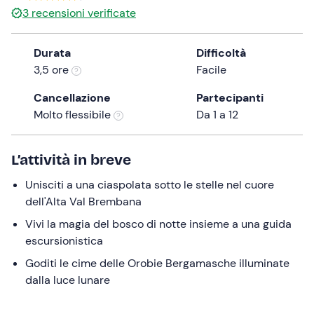
3
recensioni verificate
the
question
mark
Durata
Difficoltà
key
3,5 ore
Facile
to
Cancellazione
Partecipanti
get
Molto flessibile
Da 1 a 12
the
keyboard
shortcuts
L’attività in breve
for
changing
Unisciti a una ciaspolata sotto le stelle nel cuore
dates.
dell'Alta Val Brembana
Vivi la magia del bosco di notte insieme a una guida
escursionistica
Goditi le cime delle Orobie Bergamasche illuminate
dalla luce lunare