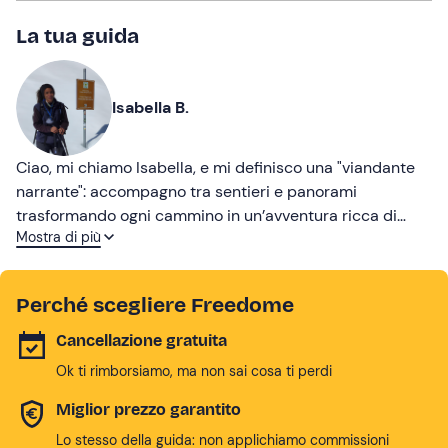
La tua guida
Isabella B.
Ciao, mi chiamo Isabella, e mi definisco una "viandante
narrante": accompagno tra sentieri e panorami
trasformando ogni cammino in un’avventura ricca di
Mostra di più
storie e natura. Amo intrecciare natura ed emozioni,
perché ogni passo diventi un ricordo indelebile. Il mio
obiettivo è farvi vivere la montagna con autenticità!
Perché scegliere Freedome
Cancellazione gratuita
Ok ti rimborsiamo, ma non sai cosa ti perdi
Miglior prezzo garantito
Lo stesso della guida: non applichiamo commissioni