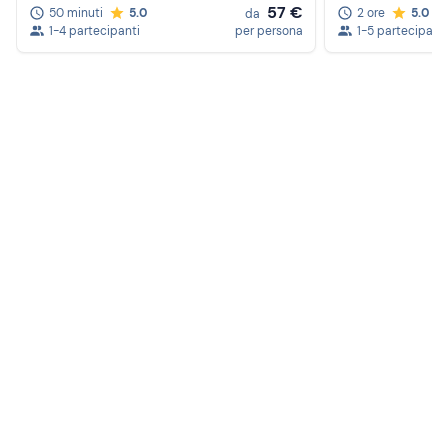
57 €
50 minuti
5.0
2 ore
5.0
da
1-4 partecipanti
per persona
1-5 partecipanti