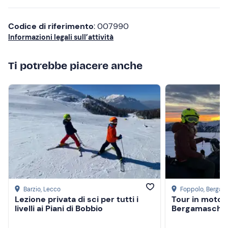
Torcia frontale
Borraccia da 1,5 l e snack
Codice di riferimento
: 007990
Informazioni legali sull’attività
Calze di ricambio
Thermos con bevanda calda
Ti potrebbe piacere anche
Zaino
Barzio
, Lecco
Foppolo
, Berga
Lezione privata di sci per tutti i
Tour in motosl
livelli ai Piani di Bobbio
Bergamasche 