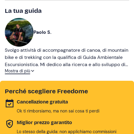
La tua guida
Paolo S.
Svolgo attività di accompagnatore di canoa, di mountain
bike e di trekking con la qualifica di Guida Ambientale
Escursionistica. Mi dedico alla ricerca e allo sviluppo di
Mostra di più
attività eco-compatibili e collaboro con il settore
educazione ambientale per la realizzazione di
programmi didattici esperienziali.
Perché scegliere Freedome
Cancellazione gratuita
Ok ti rimborsiamo, ma non sai cosa ti perdi
Miglior prezzo garantito
Lo stesso della guida: non applichiamo commissioni