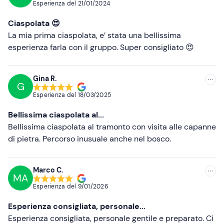
Cappello, guanti e scaldacollo
Esperienza del
21/01/2024
Più recenti
Giacca antipioggia e antivento
Ciaspolata 😍
Meno recenti
La mia prima ciaspolata, e’ stata una bellissima
Non dimenticare di portare
esperienza farla con il gruppo. Super consigliato 😍
Più alte
Zaino
Più basse
Borraccia
Gina R.
G
Esperienza del
18/03/2025
Bellissima ciaspolata al...
Bellissima ciaspolata al tramonto con visita alle capanne
di pietra. Percorso inusuale anche nel bosco.
Marco C.
MA
Esperienza del
9/01/2026
Esperienza consigliata, personale...
Esperienza consigliata, personale gentile e preparato. Ci