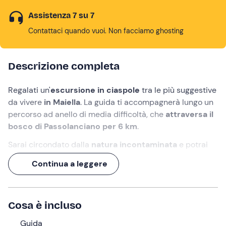
Assistenza 7 su 7
Contattaci quando vuoi. Non facciamo ghosting
Descrizione completa
Regalati un'
escursione in ciaspole
tra le più suggestive
da vivere
in Maiella
. La guida ti accompagnerà lungo un
percorso ad anello di media difficoltà, che
attraversa il
bosco di Passolanciano per 6 km
.
Sarai circondato dalla
natura incontaminata
e potrai
soffermarti ad ammirare le
antiche capanne di pietra
Continua a leggere
che fungevano da rifugio per pastori e agricoltori. Il tutto
sarà reso ancora più magico dai
colori del tramonto
,
con il sole che scompare dietro la catena montuosa del
Cosa è incluso
Gran Sasso
.
Guida
Cosa faremo