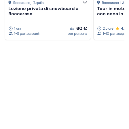
Roccaraso
, L'Aquila
Roccaraso
, L'Aqu
Lezione privata di snowboard a
Tour in motos
Roccaraso
con cena in ba
60 €
1 ora
2,5 ore
4.2
da
1-5 partecipanti
per persona
1-10 partecipant