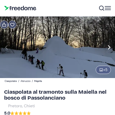
Regala
Voucher regalo valido 12 mesi
Visualizza anteprima
Adulti
1
30 €
+
5
Bambini
0
Ciaspolate
/
Abruzzo
/
Majella
20 €
Ciaspolata al tramonto sulla Maiella nel
bosco di Passolanciano
Pretoro, Chieti
5.0