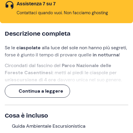
Assistenza 7 su 7
Contattaci quando vuoi. Non facciamo ghosting
Descrizione completa
Se le
ciaspolate
alla luce del sole non hanno più segreti,
forse è giunto il tempo di provare quelle
in notturna
!
Circondati dal fascino del
Parco Nazionale delle
Foreste Casentinesi:
metti ai piedi le ciaspole per
un'escursione di 4 ore
davvero unica nel suo genere.
Potrai goderti uno dei tramonti più sfavillanti della
Continua a leggere
Toscana
e, quando
la sera lascia il posto alle stelle,
immergerti nel panorama dei
boschi innevati alla luce
della luna
.
Cosa è incluso
Ti aspettiamo!
Guida Ambientale Escursionistica