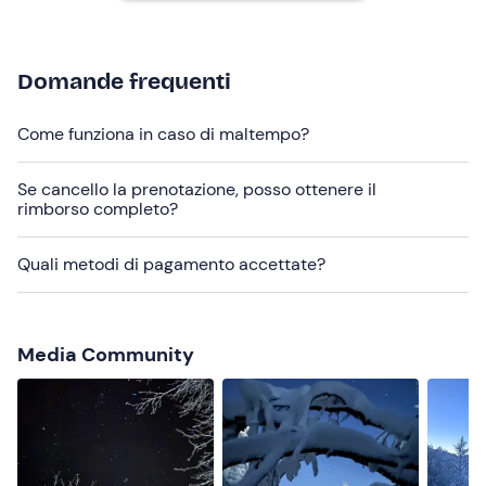
Importante:
la guida ti contatterà entro 48 ore
dall'inizio dell'attività per darti la
conferma del punto di
ritrovo
.
Domande frequenti
I cani non sono ammessi.
Come funziona in caso di maltempo?
Abbigliamento consigliato
Abbigliamento da trekking invernale
Se cancello la prenotazione, posso ottenere il
rimborso completo?
Scarponi invernali alti
Quali metodi di pagamento accettate?
Non dimenticare di portare
Borraccia da 1.5 litri
Torcia a mano o frontale
Media Community