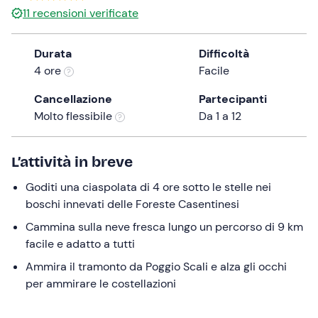
11
recensioni verificate
the
question
mark
Durata
Difficoltà
key
4 ore
Facile
to
Cancellazione
Partecipanti
get
Molto flessibile
Da 1 a 12
the
keyboard
shortcuts
L’attività in breve
for
changing
Goditi una ciaspolata di 4 ore sotto le stelle nei
dates.
boschi innevati delle Foreste Casentinesi
Cammina sulla neve fresca lungo un percorso di 9 km
facile e adatto a tutti
Ammira il tramonto da Poggio Scali e alza gli occhi
per ammirare le costellazioni