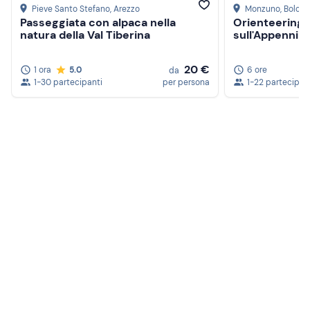
Pieve Santo Stefano
, Arezzo
Monzuno
, Bolog
Passeggiata con alpaca nella
Orienteering 
natura della Val Tiberina
sull'Appennin
20 €
1 ora
5.0
6 ore
da
1-30 partecipanti
per persona
1-22 partecipan