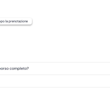
roprio sacco a pelo
.
dopo la prenotazione
lici
. In loco è presente
parcheggio gratuito
.
mborso completo?