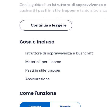
Con la guida di un
istruttore di sopravvivenza e
cucinarti i
pasti in stile trapper
e tanto altro anc
Ma la cosa più incredibile sarà trascorrere la
nott
che sarete riusciti a crearvi!
Continua a leggere
Cosa faremo
Cosa è incluso
L'appuntamento è alle
ore 08:00
nel punto di rit
Baldo
, a circa
1300 metri d'altezza
. Dal punto di r
Istruttore di sopravvivenza e bushcraft
bosco
dove si svolgerà il
corso di sopravvivenz
Materiali per il corso
Dopo un
briefing introduttivo
, potremo iniziare l
survival": i
Pasti in stile trapper
nodi di base
, la
costruzione di un rip
potabilizzazione dell'acqua
.
Gli insegnamenti po
Assicurazione
del gruppo, per garantire un'esperienza sempre co
Ci dedicheremo poi all'
architettura del fuoco
: c
Come funziona
prepararci i
pasti in stile trapper
(inclusi i due p
insieme la cena e passeremo la
serata in convivi