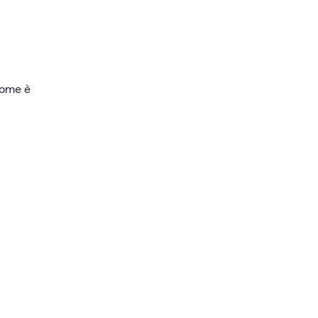
ese,
e
 come è
i 5