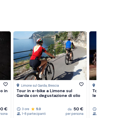
Limone sul Garda
, Brescia
Bosco Chiesa
o in
Tour in e-bike a Limone sul
Tour in quad
Garda con degustazione di olio
le stelle in 
0 €
50 €
3 ore
5.0
5 ore
da
rsona
1-8 partecipanti
per persona
1-9 partecipa