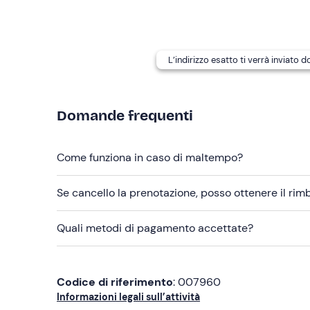
Per la notte, ogni partecipante dovrà
portare il p
I cani non sono ammessi
.
L’indirizzo esatto ti verrà inviato 
Il punto di ritrovo è raggiungibile con i
mezzi pubb
Abbigliamento consigliato
Domande frequenti
Abbigliamento adatto alla stagione
Pantaloni lunghi
Come funziona in caso di maltempo?
Scarpe chiuse
Se cancello la prenotazione, posso ottenere il ri
Cappello
Quali metodi di pagamento accettate?
Giacca impermeabile
Indumenti pesanti per la notte
Codice di riferimento
: 007960
Non dimenticare di portare
Informazioni legali sull’attività