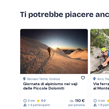
Acqua e snack
Sacco a pelo
Ti potrebbe piacere an
Articoli di igiene personale
Recoaro Terme
, Vicenza
Arco
, Tr
Giornata di alpinismo nei vaji
Via ferr
delle Piccole Dolomiti
al Monte
110 €
8 ore
5.0
4 ore
da
1-4 partecipanti
per persona
1-8 par