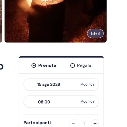
+
8
o
Prenota
Regala
Modifica
Navigate
forward
Modifica
08:00
to
interact
with
Partecipanti
1