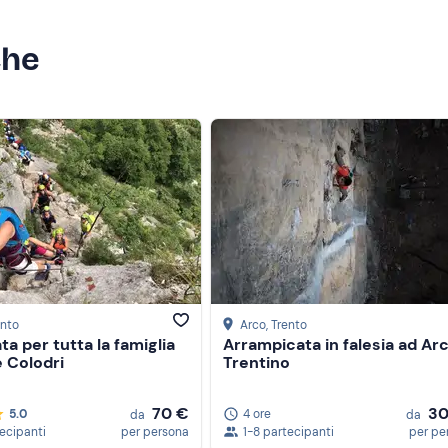
che
ento
Arco
, Trento
ata per tutta la famiglia
Arrampicata in falesia ad Arc
 Colodri
Trentino
70 €
30
5.0
4 ore
da
da
tecipanti
per persona
1-8 partecipanti
per pe