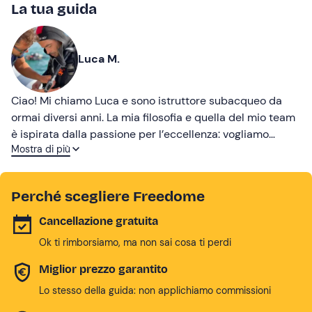
La tua guida
Luca M.
Ciao! Mi chiamo Luca e sono istruttore subacqueo da
ormai diversi anni. La mia filosofia e quella del mio team
è ispirata dalla passione per l’eccellenza: vogliamo
Mostra di più
offrire ai subacquei l’avventura elettrizzante del mondo
sottomarino cercando di offrire il meglio da ogni punto
di vista.
Perché scegliere Freedome
Cancellazione gratuita
Ok ti rimborsiamo, ma non sai cosa ti perdi
Miglior prezzo garantito
Lo stesso della guida: non applichiamo commissioni