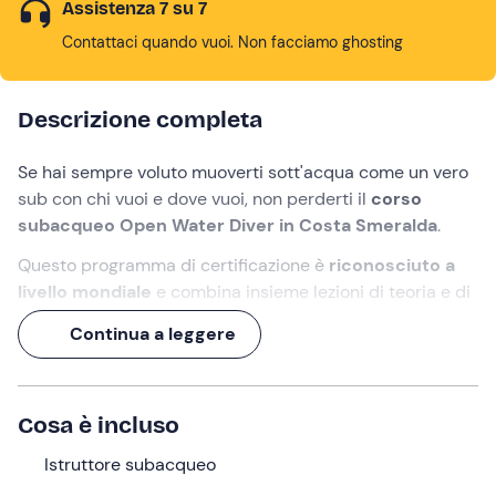
Assistenza 7 su 7
Contattaci quando vuoi. Non facciamo ghosting
Descrizione completa
Se hai sempre voluto muoverti sott'acqua come un vero
sub con chi vuoi e dove vuoi, non perderti il
corso
subacqueo
Open Water Diver in Costa Smeralda
.
Questo programma di certificazione è
riconosciuto a
livello mondiale
e combina insieme lezioni di teoria e di
pratica in acqua. Acquisirai nell’arco di almeno
4 mezze
Continua a leggere
giornate
tutte le informazioni necessarie per immergerti
in sicurezza
fino a 18 metri di profondità
.
Imparerai come comportarti in ogni situazione e come
Cosa è incluso
usare l’attrezzatura nel modo corretto grazie a
istruttori
qualificati
Istruttore subacqueo
e
metodi di insegnamento all'avanguardia
e
, alla fine del corso, ti verrà rilasciato il
brevetto Open