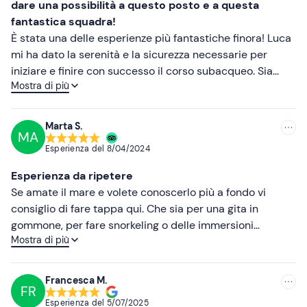
Meno recenti
dare una possibilità a questo posto e a questa
Telo mare
fantastica squadra!
Più alte
Costume da bagno
È stata una delle esperienze più fantastiche finora! Luca
mi ha dato la serenità e la sicurezza necessarie per
Più basse
iniziare e finire con successo il corso subacqueo. Sia
Mostra di più
come scuola che come diving center per appassionati di
immersioni subacquee, dispone di tutta l'attrezzatura e
l'esperienza necessaria per avventurarsi in questo sport
Marta S.
MA
e stupirsi. Tutto è curato dal personale, l'attrezzatura è
Esperienza del
8/04/2024
pulita e l'igiene del luogo è sempre perfetta. La grande
passione e la cura con cui vieni accolto da tutti i membri
Esperienza da ripetere
è una delle cose che ti fanno venire voglia di tornare
Se amate il mare e volete conoscerlo più a fondo vi
sempre per un'immersione in più. Un ringraziamento
consiglio di fare tappa qui. Che sia per una gita in
speciale a Luca per essere un insegnante appassionato
gommone, per fare snorkeling o delle immersioni
del suo lavoro ma completamente responsabile. Sin
Mostra di più
subacquee questo è il posto giusto ❤️ Sono stata qui
lugar a dudas recomendaría y seguiré recomendando
con mia sorella per il corso di sub di primo livello. Il
este lugar a todos los que quieran maravillarse with los
nostro istruttore è stato Luca e fin da subito ci siamo
Francesca M.
increíbles paisajes de Costa Smeralda, Sardegna. Buon
FR
sentite a nostro agio e in mani esperte. Personalmente
lavoro, ragazzi :)
Esperienza del
5/07/2025