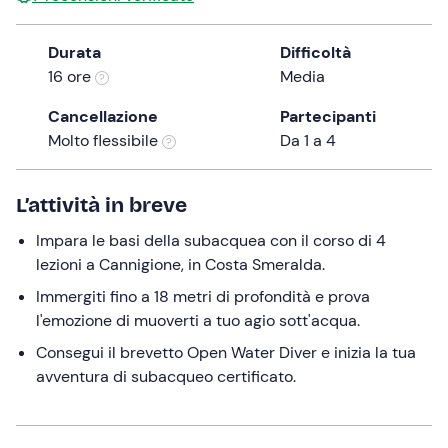
the
question
Durata
Difficoltà
mark
16 ore
Media
key
Cancellazione
Partecipanti
to
Molto flessibile
Da 1 a 4
get
the
keyboard
L’attività in breve
shortcuts
for
Impara le basi della subacquea con il corso di 4
changing
lezioni a Cannigione, in Costa Smeralda.
dates.
Immergiti fino a 18 metri di profondità e prova
l'emozione di muoverti a tuo agio sott'acqua.
Consegui il brevetto Open Water Diver e inizia la tua
avventura di subacqueo certificato.