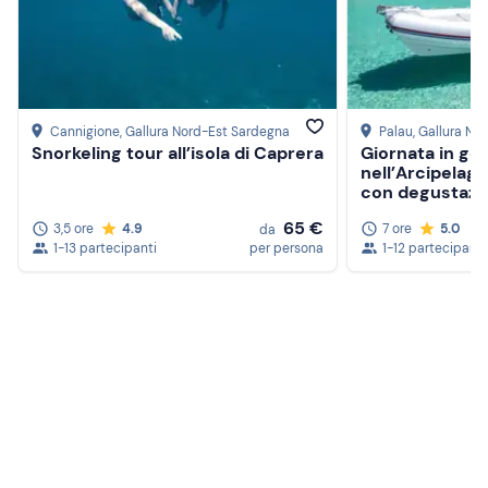
Cannigione
, Gallura Nord-Est Sardegna
Palau
, Gallura N
Snorkeling tour all’isola di Caprera
Giornata in g
nell’Arcipelag
con degustazio
65 €
3,5 ore
4.9
7 ore
5.0
da
1-13 partecipanti
per persona
1-12 partecipanti