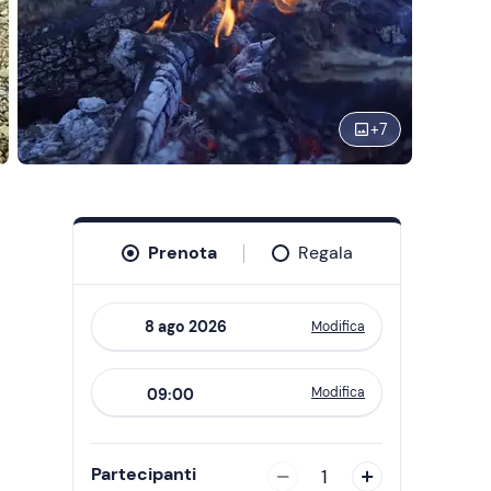
+
7
Prenota
Regala
Modifica
Navigate
forward
Modifica
09:00
to
interact
with
Partecipanti
1