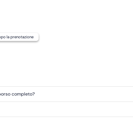
ro maltempo
.
contatta l'organizzatore ai recapiti indicati nell'e-mail di conf
dopo la prenotazione
to di ritrovo
non è raggiungibile con mezzi pubblici
. In base a
potrebbe essere necessario un trasferimento con mezzo propri
mborso completo?