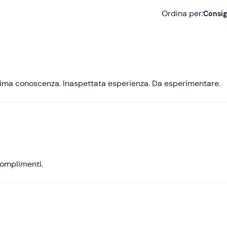
Ordina per:
Consig
Consigliate
Più recenti
Meno recenti
ttima conoscenza. Inaspettata esperienza. Da esperimentare.
Più alte
Più basse
Complimenti.