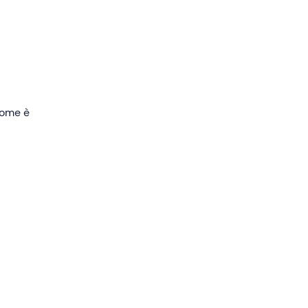
 come è
toria