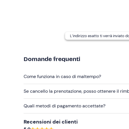
L'esperienza si svolge anche in caso di legge
In caso di allergie e/o intolleranze alimentari
, 
della prenotazione per comunicarle.
I cani non possono partecipare
.
L’indirizzo esatto ti verrà inviato 
In loco è disponibile
parcheggio gratuito
. Il pun
luogo di svolgimento selezionato per la giornata 
punto di ritrovo (entro 20 km).
Domande frequenti
Abbigliamento consigliato
Come funziona in caso di maltempo?
Abbigliamento comodo e adatto alla stagione
Scarponcini da trekking
Se cancello la prenotazione, posso ottenere il ri
Quali metodi di pagamento accettate?
Recensioni dei clienti