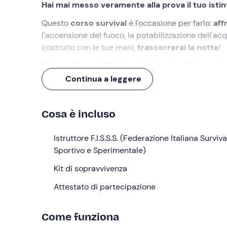
Hai mai messo veramente alla prova il tuo isti
Questo
corso survival
è l'occasione per farlo:
aff
l'accensione del fuoco, la potabilizzazione dell'ac
costruito con le tue mani,
trascorrerai la notte
!
Un'
esperienza di 2 giorni
, nella splendida cornic
Continua a leggere
Cosa faremo
L'appuntamento è alle ore
09:00
nel punto di ritr
Cosa è incluso
accompagnerà in questa avventura!
Una volta radunati tutti i partecipanti, avrà inizio i
Istruttore F.I.S.S.S. (Federazione Italiana Surviva
esperienza survival
Sportivo e Sperimentale)
, durante la quale ci trovere
preventivamente maggiori dettagli in merito agli s
Kit di sopravvivenza
spirito di sopravvivenza
!
Attestato di partecipazione
Nel corso della giornata apprenderemo ad
accend
a
riconoscere alimenti commestibili
, mentre ult
Come funziona
provvederemo a
costruire un riparo
, sotto al qu