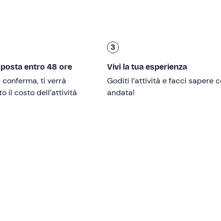
a
simulazione di situazioni di emergenza
, avremo anche
ci
, meravigliosi animali selvatici di proprietà dell'istruttore-
3
no successivo
.
sposta entro 48 ore
Vivi la tua esperienza
i conferma, ti verrà
Goditi l’attività e facci sapere
 il costo dell’attività
andata!
nni devono essere accompagnati da un adulto o muniti di libera
to
.
vello del singolo partecipante
.
ianti si consiglia di partecipare da marzo a ottobre.
mero
minimo di 2 partecipanti
.