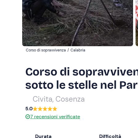
Corso di sopravvivenza
/
Calabria
Corso di sopravvive
sotto le stelle nel Pa
Civita, Cosenza
5.0
7
recensioni verificate
Durata
Difficoltà