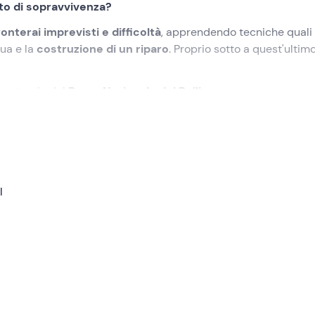
nto di sopravvivenza?
ronterai imprevisti e difficoltà
, apprendendo tecniche quali
qua e la
costruzione di un riparo
. Proprio sotto a quest'ultimo
e naturale del
Parco Nazionale del Pollino
.
ovo a
Civita (CS)
. Ad accoglierci sarà l'
istruttore
che ci
l
l
corso di sopravvivenza
. Si tratta di una vera e propria
mo ad
affrontare imprevisti e difficoltà
: l'istruttore non forni
trumenti forniti, per sorprenderci in loco e
stimolare il nostr
ere il fuoco
, trovare e potabilizzare dell'acqua. Imparerem
eriore cibo ci verrà offerto all'occorrenza dall'istruttore. E infi
ale
trascorreremo la notte
nella splendida cornice naturale 