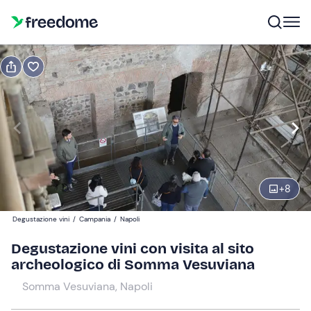
Regala
Voucher regalo valido 12 mesi
Visualizza anteprima
Adulti
1
65 €
+
8
Ragazzi
0
Degustazione vini
/
Campania
/
Napoli
35 €
Degustazione vini con visita al sito
Bambini
0
archeologico di Somma Vesuviana
0 €
Somma Vesuviana, Napoli