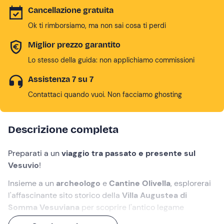
Cancellazione gratuita
Ok ti rimborsiamo, ma non sai cosa ti perdi
Miglior prezzo garantito
Lo stesso della guida: non applichiamo commissioni
Assistenza 7 su 7
Contattaci quando vuoi. Non facciamo ghosting
Descrizione completa
Preparati a un
viaggio tra passato e presente sul
Vesuvio
!
Insieme a un
archeologo
e
Cantine Olivella
, esplorerai
l'affascinante sito storico della
Villa Augustea di
Somma Vesuviana
per scoprire l'antico legame
vitivinicolo del territorio tra miti e studi storici.