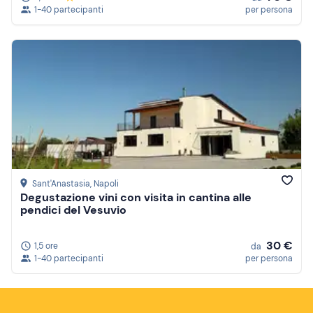
1-40 partecipanti
per persona
Sant'Anastasia
, Napoli
Degustazione vini con visita in cantina alle
pendici del Vesuvio
30 €
1,5 ore
da
1-40 partecipanti
per persona