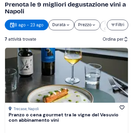
Prenota le 9 migliori degustazione vini a
Napoli
Orario
8 ago - 23 ago
Durata
Prezzo
Filtri
d’inizio
7
attività trovate
Ordina per
Attività consigliate
Prezzo (crescente)
Prezzo (decrescente)
Recensioni
Trecase
, Napoli
Pranzo o cena gourmet tra le vigne del Vesuvio
con abbinamento vini