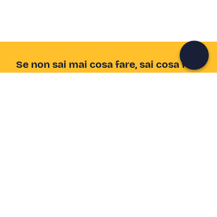
Continua con l'email
Se non sai mai cosa fare, sai cosa fare
Scrivi la tua email e scopri tante alternative all'aperitivo
e al divano
Indirizzo email
Iscriviti ora
Ho letto e accetto la
Privacy Policy