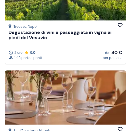
Trecase
, Napoli
Degustazione di vini e passeggiata in vigna ai
piedi del Vesuvio
40 €
2 ore
5.0
da
1-15 partecipanti
per persona
Sant'Anastasia
, Napoli