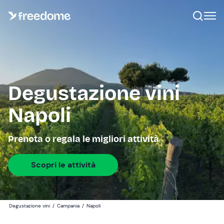
Degustazione vini
Napoli
Prenota o regala le migliori attività
Scopri le attività
Degustazione vini
/
Campania
/
Napoli