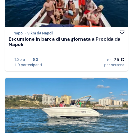
Napoli •
9 km da Napoli
Escursione in barca di una giornata a Procida da
Napoli
75 €
7,5 ore
5,0
da
1-9 partecipanti
per persona