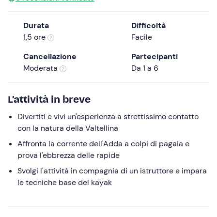
the
question
Durata
Difficoltà
mark
1,5 ore
Facile
key
Cancellazione
Partecipanti
to
Moderata
Da 1 a 6
get
the
keyboard
L’attività in breve
shortcuts
for
Divertiti e vivi un'esperienza a strettissimo contatto
changing
con la natura della Valtellina
dates.
Affronta la corrente dell'Adda a colpi di pagaia e
prova l'ebbrezza delle rapide
Svolgi l'attività in compagnia di un istruttore e impara
le tecniche base del kayak