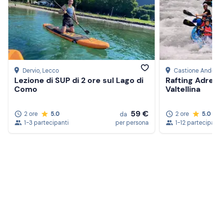
Dervio
, Lecco
Castione Andev
Lezione di SUP di 2 ore sul Lago di
Rafting Adrena
Como
Valtellina
59 €
2 ore
5.0
2 ore
5.0
da
1-3 partecipanti
per persona
1-12 partecipant