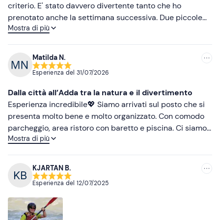
criterio. E' stato davvero divertente tanto che ho
prenotato anche la settimana successiva. Due piccole
Mostra di più
cose: nella zona Bar andrebbe magari aggiunto una
copertura per creare un pò più d'ombra e al tendone
dove ci si cambia andrebbero fatte delle aperture
Matilda N.
superiori perché è veramente un forno.
Esperienza del
31/07/2026
Dalla città all’Adda tra la natura e il divertimento
Esperienza incredibile💖 Siamo arrivati sul posto che si
presenta molto bene e molto organizzato. Con comodo
parcheggio, area ristoro con baretto e piscina. Ci siamo
Mostra di più
presentati un po’ prima dell’inizio effettivo dell’attività
per ricevere una piccola preparazione e ritirare
l’attrezzatura fornita dal centro. Dopo aver messo
KJARTAN B.
muta(l’acqua anche a luglio è su i 7/8 gradi) caschetto e
Esperienza del
12/07/2025
giubbotto di salvataggio siamo saliti su un furgoncino
che ci ha portato al punto di partenza. L’esperienza è
molto divertente e adatta a anche per chi è alle prime