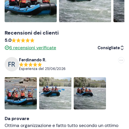
scarpe da ginnastica/trekking (da bagnare)
Non dimenticare di portare
asciugamano
Recensioni dei clienti
occorrente per la doccia
5.0
6
recensioni verificate
Consigliate
vestiti e scarpe di ricambio
Ferdinando R.
Consigliate
Esperienza del
25/06/2026
Più recenti
Meno recenti
Più alte
Più basse
Da provare
Ottima organizzazione e fatto tutto secondo un ottimo