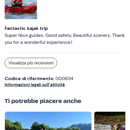
armi, gli istruttori sono molto bravi e attenti, pronti ad
intervenire in qualsiasi momento se ce ne fosse la
necessità. Il giro è durato all’incirca 1.30/1.40 .
Fantastic kajak trip
Super Nice guides. Good safety. Beautiful scenery. Thank
you for a wonderful experience.!
Visualizza più recensioni
Codice di riferimento
: 000634
Informazioni legali sull’attività
Ti potrebbe piacere anche