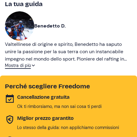
La tua guida
Benedetto D.
Valtellinese di origine e spirito, Benedetto ha saputo
unire la passione per la sua terra con un instancabile
impegno nel mondo dello sport. Pioniere del rafting in
Mostra di più
Italia, ha fondato la Federazione Italiana Rafting nel 1987,
di cui è stato e continua a esserne il presidente. Grazie
alla sua visione e determinazione, il rafting è diventato
Perché scegliere Freedome
una disciplina riconosciuta e diffusa a livello nazionale,
capace di unire agonismo, avventura e inclusione. Per il
Cancellazione gratuita
suo impegno umano e sportivo ha ricevuto prestigiosi
Ok ti rimborsiamo, ma non sai cosa ti perdi
riconoscimenti, tra cui la Rosa Camuna di Regione
Lombardia e la Stella d’Oro al Merito Sportivo del CONI.
Miglior prezzo garantito
Lo stesso della guida: non applichiamo commissioni