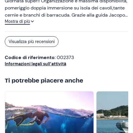
Giornata super!! Organizzazione e massima disponibilità,
pomeriggio doppia immersione su isola dei cavoli,tante
cernie e branchi di barracuda. Grazie alla guida Jacopo
Mostra di più
e a tutto lo staff per la gentilezza e per l'attenzione ad
ogni particolare. Comodissima la location su porto con
numerosi parcheggi! Consigliata assolutamente.
Visualizza più recensioni
Codice di riferimento
: 002373
Informazioni legali sull’attività
Ti potrebbe piacere anche