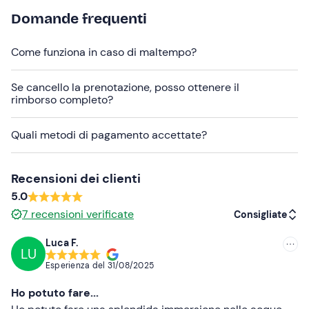
Attenzione!
Presentarsi
almeno 30 minuti
prima della
Domande frequenti
partenza.
L'attività si svolge
da aprile a ottobre
, compatibilmente
Come funziona in caso di maltempo?
con le condizioni meteo-marine.
Se cancello la prenotazione, posso ottenere il
Abbigliamento consigliato
rimborso completo?
Costume da bagno
Quali metodi di pagamento accettate?
Non dimenticare di portare
Attrezzatura personale (se in possesso)
Recensioni dei clienti
Certificazione sub
5.0
7
recensioni verificate
Consigliate
Luca F.
LU
Consigliate
Esperienza del
31/08/2025
Più recenti
Ho potuto fare...
Meno recenti