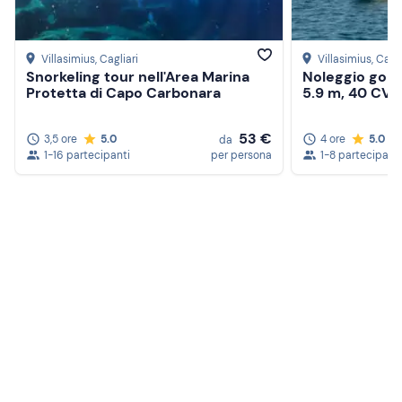
Villasimius
, Cagliari
Villasimius
, Cagli
Snorkeling tour nell'Area Marina
Noleggio gomm
Protetta di Capo Carbonara
5.9 m, 40 CV
53 €
3,5 ore
5.0
4 ore
5.0
da
1-16 partecipanti
per persona
1-8 partecipanti