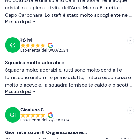
Ho potuto fare una splendida immersione nelle acque
cristalline e piene di vita dell'Area Marina Protetta di
Più alte
Capo Carbonara. Lo staff è stato molto accogliente nel
Mostra di più
soddisfare tutte le nostre esigenze con competenza e
Più basse
puntualità, e la nostra guida Lisa ci ha accompagnato
con un sorriso e una grande attenzione, facendoci capire
张小雨
张
quanto fosse importante entrare "in punta di piedi" in
Esperienza del
9/09/2024
questa parte delicata del mondo sottomarino. Non vedo
l'ora di tornare ad immergermi con voi!
Squadra molto adorabile,...
Squadra molto adorabile, tutti sono molto cordiali e
forniscono uniformi e pinne adatte, l'intera esperienza è
molto piacevole, la squadra fornisce tè caldo e biscotti
Mostra di più
per tenerti al caldo e ti ricorda la bellissima vita marina
durante l'immersione Sardegna! Molto felice!
Gianluca C.
GI
Esperienza del
27/09/2024
Giornata super!! Organizzazione...