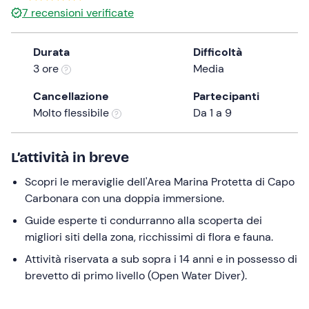
7
recensioni verificate
the
question
mark
Durata
Difficoltà
key
3 ore
Media
to
Cancellazione
Partecipanti
get
Molto flessibile
Da 1 a 9
the
keyboard
shortcuts
L’attività in breve
for
changing
Scopri le meraviglie dell'Area Marina Protetta di Capo
dates.
Carbonara con una doppia immersione.
Guide esperte ti condurranno alla scoperta dei
migliori siti della zona, ricchissimi di flora e fauna.
Attività riservata a sub sopra i 14 anni e in possesso di
brevetto di primo livello (Open Water Diver).