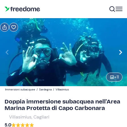
Prenota o regala
Prenota
Regala
Modifica
Navigate
forward
Modifica
09:00
to
interact
+
11
with
Partecipanti
1
the
110 €
Immersioni subacquee
/
Sardegna
/
Villasimius
calendar
and
Doppia immersione subacquea nell'Area
select
Marina Protetta di Capo Carbonara
a
Villasimius, Cagliari
date.
5.0
Press