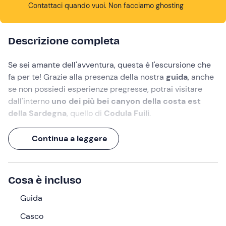
Contattaci quando vuoi. Non facciamo ghosting
Descrizione completa
Se sei amante dell'avventura, questa è l'escursione che
fa per te! Grazie alla presenza della nostra
guida
, anche
se non possiedi esperienze pregresse, potrai visitare
dall'interno
uno dei più bei canyon della costa est
della Sardegna
, quello di
Codula Fuili
.
Attrezzato con caschetto, imbrago e discensori
Continua a leggere
percorrerai in totale sicurezza il
letto di un fiume in
secca
affrontando salti, strettoie,
calate in corda
doppia
e godendo di un
panorama naturalistico
Cosa è incluso
assolutamente affascinante che ti lascerà a bocca
aperta.
Guida
Saranno
7 ore e mezza
di emozione pura!
Casco