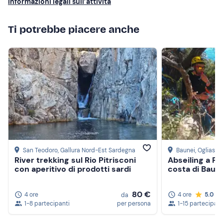
Informazioni legali sull’attività
Telo termico (se in possesso)
Ti potrebbe piacere anche
Accendino
T-shirt di ricambio
San Teodoro
, Gallura Nord-Est Sardegna
Baunei
, Ogliastra
River trekking sul Rio Pitrisconi
Abseiling a Pe
con aperitivo di prodotti sardi
costa di Baun
80 €
4 ore
4 ore
5.0
da
1-8 partecipanti
per persona
1-15 partecipant