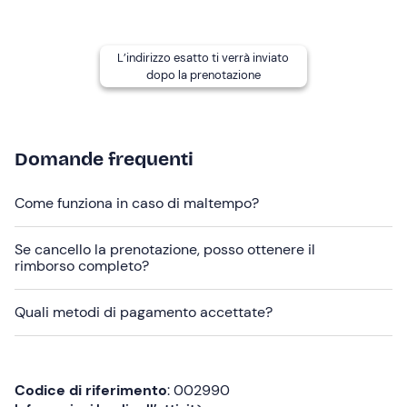
L'attività è disponibile
tutto l'anno, tutti i giorni
, a
eccezione di maggio in cui si svolge solo nel weekend.
L’indirizzo esatto ti verrà inviato
Attenzione
! Presentarsi con
30 minuti di anticipo
dopo la prenotazione
rispetto all'orario di partenza.
Il
numero minimo
di partecipanti per confermare
l'escursione è pari a
6
.
Domande frequenti
L'escursione viene svolta esclusivamente in
lingua
italiana
.
Come funziona in caso di maltempo?
Abbigliamento consigliato
Se cancello la prenotazione, posso ottenere il
rimborso completo?
Abbigliamento tecnico consono alla stagione
Scarpe da trekking
Quali metodi di pagamento accettate?
Non dimenticare di portare
Pranzo al sacco
Codice di riferimento
: 002990
Lampada frontale (se in possesso)