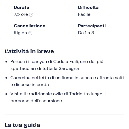
the
Durata
Difficoltà
question
7,5 ore
Facile
mark
Cancellazione
Partecipanti
key
Rigida
Da 1 a 8
to
get
the
L’attività in breve
keyboard
Percorri il canyon di Codula Fuili, uno dei più
shortcuts
spettacolari di tutta la Sardegna
for
changing
Cammina nel letto di un fiume in secca e affronta salti
dates.
e discese in corda
Visita il tradizionale ovile di Toddeitto lungo il
percorso dell'escursione
La tua guida