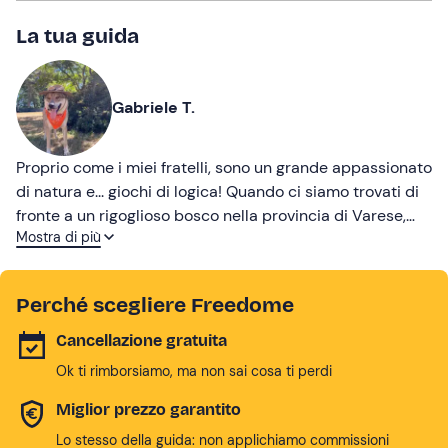
La tua guida
Gabriele T.
Proprio come i miei fratelli, sono un grande appassionato
di natura e... giochi di logica! Quando ci siamo trovati di
fronte a un rigoglioso bosco nella provincia di Varese,
Mostra di più
abbiamo dunque pensato di trasformarlo nel nostro
"parco giochi" ideale, creando una delle poche escape
room all'aperto d'Italia e d'Europa. In foto Woody, la
Perché scegliere Freedome
nostra irresistibile mascotte!
Cancellazione gratuita
Ok ti rimborsiamo, ma non sai cosa ti perdi
Miglior prezzo garantito
Lo stesso della guida: non applichiamo commissioni