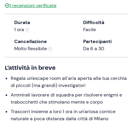
1
recensioni verificate
the
question
mark
Durata
Difficoltà
key
1 ora
Facile
to
Cancellazione
Partecipanti
get
Molto flessibile
Da 6 a 30
the
keyboard
shortcuts
L’attività in breve
for
changing
Regala un'escape room all'aria aperta alla tua cerchia
dates.
di piccoli (ma grandi) investigatori
Ammirali lavorare di squadra per risolvere enigmi e
trabocchetti che stimolano mente e corpo
Trascorri insieme a loro 1 ora in un'ariosa cornice
naturale a poca distanza dalla città di Milano