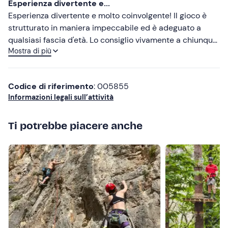
Esperienza divertente e...
della prenotazione per maggiori informazioni e per
Meno recenti
Esperienza divertente e molto coinvolgente! Il gioco è
richiedere il servizio.
strutturato in maniera impeccabile ed è adeguato a
Più alte
Abbigliamento consigliato
qualsiasi fascia d'età. Lo consiglio vivamente a chiunque!
Mostra di più
5 stelle super meritate!
Più basse
Abbigliamento comodo adatto alla stagione
Scarpe da ginnastica
Codice di riferimento
: 005855
Informazioni legali sull’attività
Ti potrebbe piacere anche