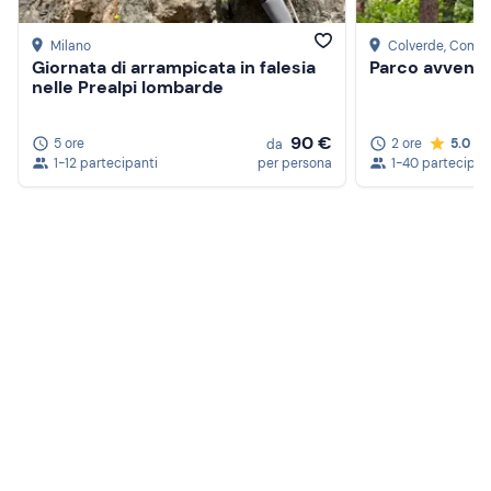
Milano
Colverde
, Como
Giornata di arrampicata in falesia
Parco avventu
nelle Prealpi lombarde
90 €
5 ore
2 ore
5.0
da
1-12 partecipanti
per persona
1-40 partecipan