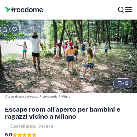
Prenota o regala
Prenota
Regala
Modifica
Navigate
forward
Modifica
11:00
to
interact
+
12
with
Partecipanti
6
the
20 €
Corso di sopravvivenza
/
Lombardia
/
Milano
calendar
and
Escape room all'aperto per bambini e
select
ragazzi vicino a Milano
a
Castellanza, Varese
date.
5.0
Press