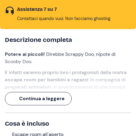
Assistenza 7 su 7
Contattaci quando vuoi. Non facciamo ghosting
Descrizione completa
Potere ai piccoli!
Direbbe Scrappy Doo, nipote di
Scooby Doo.
E infatti saranno proprio loro i protagonisti della nostra
escape room per bambini e ragazzi
: in compagnia di
preparati animatori
, si avventureranno in una cornice
boschiva costellata di
giochi e trabocchetti
che
Continua a leggere
risolveranno con corpo, mente e
gioco di squadra
.
Un'
esperienza di 1 ora
, degna de La Misteri & Affini!
Cosa è incluso
Cosa faremo
Escape room all'aperto
L'appuntamento è
30 minuti prima
dell'orario