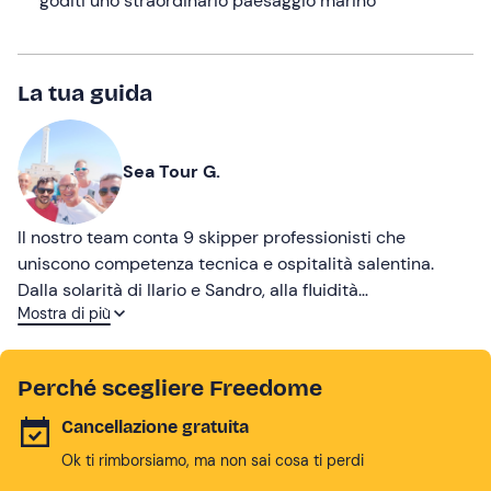
goditi uno straordinario paesaggio marino
La tua guida
Sea Tour G.
Il nostro team conta 9 skipper professionisti che
uniscono competenza tecnica e ospitalità salentina.
Dalla solarità di Ilario e Sandro, alla fluidità
Mostra di più
internazionale di Andrea e Donato, fino all'empatia di
Donato e alla cura per i dettagli di Riccardo. Completano
la squadra Cosimo ed Elio, veterani e profondi
Perché scegliere Freedome
conoscitori della costa. Insieme, trasformiamo ogni
uscita in mare un'escursione in un ricordo indelebile,
Cancellazione gratuita
grazie a un mix perfetto di competenza, empatia e
Ok ti rimborsiamo, ma non sai cosa ti perdi
calore umano.