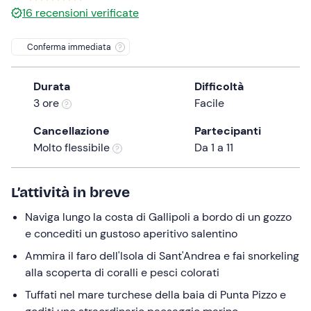
16
recensioni verificate
the
question
Conferma immediata
mark
key
to
Durata
Difficoltà
get
3 ore
Facile
the
Cancellazione
Partecipanti
keyboard
Molto flessibile
Da 1 a 11
shortcuts
for
changing
L’attività in breve
dates.
Naviga lungo la costa di Gallipoli a bordo di un gozzo
e concediti un gustoso aperitivo salentino
Ammira il faro dell'Isola di Sant'Andrea e fai snorkeling
alla scoperta di coralli e pesci colorati
Tuffati nel mare turchese della baia di Punta Pizzo e