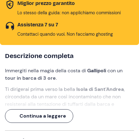
Miglior prezzo garantito
Lo stesso della guida: non applichiamo commissioni
Assistenza 7 su 7
Contattaci quando vuoi. Non facciamo ghosting
Descrizione completa
Immergiti nella magia della costa di
Gallipoli
con un
tour in barca di 3 ore
.
Ti dirigerai prima verso la bella
Isola di Sant'Andrea
,
circondata da un mare
così incontaminato che non
resisterai alla tentazione di tuffarti dalla barca e
ammirare i fondali facendo
snorkeling
.
Continua a leggere
Dopo la prima sosta, raggiungerai la baia di
Punta Pizzo
,
con la sabbia chiara e l'acqua turchese, perfetta per un
altro bagno rinfrescante. A bordo potrai anche gustare