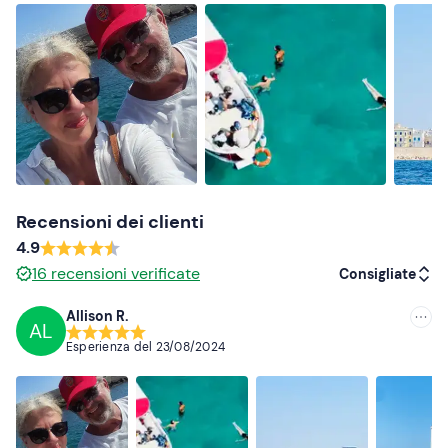
alimentari
.
A bordo
non sono ammessi cani
.
Abbigliamento consigliato
Costume da bagno
Abbigliamento adatto alla stagione
Non dimenticare di portare
Recensioni dei clienti
Telo mare
4.9
Crema solare
16
recensioni verificate
Consigliate
Occhiali da sole
Allison R.
AL
Consigliate
Cappellino
Esperienza del
23/08/2024
Più recenti
Meno recenti