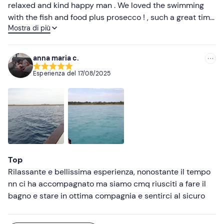
relaxed and kind happy man . We loved the swimming
with the fish and food plus prosecco ! , such a great time
Mostra di più
. It’s one of the best things we did this holiday highly
recommended .
anna maria c.
Esperienza del
17/08/2025
Top
Rilassante e bellissima esperienza, nonostante il tempo
nn ci ha accompagnato ma siamo cmq riusciti a fare il
bagno e stare in ottima compagnia e sentirci al sicuro